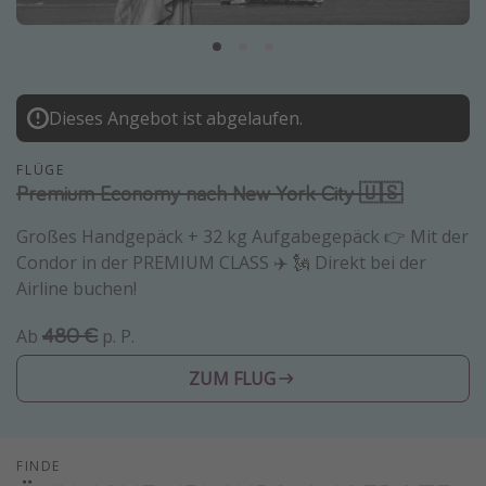
Normandie Urlaub
Goa Urlaub
St. Lucia Urlaub
Dieses Angebot ist abgelaufen.
Kefalonia Urlaub
Krabi Urlaub
FLÜGE
Premium Economy nach New York City 🇺🇸
Tulum Urlaub
Sri Lanka Rundreise
Großes Handgepäck + 32 kg Aufgabegepäck 👉 Mit der
Condor in der PREMIUM CLASS ✈️ 🗽 Direkt bei der
Japan Rundreise
Airline buchen!
480 €
Reisethemen
Ab
p. P.
Alle Reisethemen
ZUM FLUG
Wellnessurlaub
Disneyland Paris
FINDE
Roadtrips