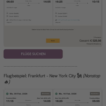
FLÜGE SUCHEN
----------------------------------------------------
Flugbeispiel: Frankfurt - New York City 🗽
(Nonstop
🔥)