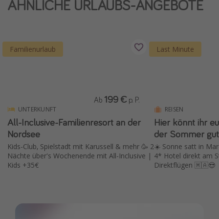
ÄHNLICHE URLAUBS-ANGEBOTE
Wochenendtrip
Singlereisen
Strandurlaub
Familienurlaub
Last Minute
Gruppenreisen
Hotels in Hamburg
Hotels in Amsterdam
199 €
Ab
p. P.
Hotels am Achensee
UNTERKUNFT
REISEN
All-Inclusive-Familienresort an der
Hier könnt ihr eu
Nordsee
der Sommer gut 
Weitere Themen
Kids-Club, Spielstadt mit Karussell & mehr 🥳 2
☀️ Sonne satt in Ma
Reise Journal
Nächte über's Wochenende mit All-Inclusive |
4* Hotel direkt am S
Kids +35€
Direktflügen 🇲🇦😍
Familienurlaub in der Türkei
Rundreisen in Thailand
Bahnreisen in der Schweiz
Reisepassfreie Reiseziele