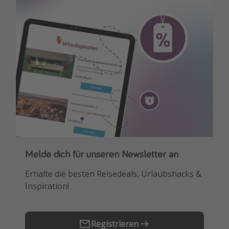
Travel Know How
Silvesterreisen
Last Minute Urlaub Mallorca
Last Minute Urlaub Deutschland
Melde dich für unseren Newsletter an
Downloade unsere App
Erhalte die besten Reisedeals, Urlaubshacks &
Buche die besten Reiseschnäppchen als
Inspiration!
Erstes.
Registrieren