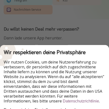
Telegram
RSS
Nachrichten-Service
Du willst keinen Deal mehr verpassen?
Dann lade unsere App herunter.
Wir respektieren deine Privatsphäre
Urlaubspiraten ist Teil der HolidayPirates Group
Wir nutzen Cookies, um deine Nutzererfahrung zu
verbessern, dir persönlich auf dich zugeschnittene
Unsere Märkte
Inhalte liefern zu können und die Nutzung unserer
Website zu analysieren. Wenn du auf "alle akzeptieren"
PiratinViaggio
HolidayPirates
klickst, stimmst du dem zu und bist damit
VakantiePiraten
WakacyjniPiraci
einverstanden, dass wir diese informationen mit
VoyagesPirates
Ferienpiraten
Dritten austauschen und dass deine Daten in den USA
Urlaubspiraten
ViajerosPiratas
verarbeitet werden könnten. Für weitere
TravelPirates
Informationen, lies bitte unsere
.
Datenschutzrichtlinie
Unsere Gruppe