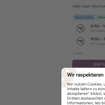
Oder über Weihnac
ZUM F
Wir respektieren
🌍💚 Fliegen bela
ihr eure Flugemis
Wir nutzen Cookies, 
ganz einfach über
Inhalte liefern zu kö
akzeptieren" klickst,
Kurzinfo
Dritten austauschen 
Informationen, lies b