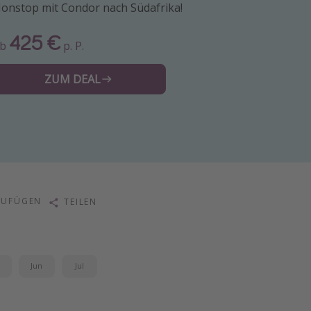
onstop mit Condor nach Südafrika!
425 €
Ab
p. P.
ZUM DEAL
ZUFÜGEN
TEILEN
i
Jun
Jul