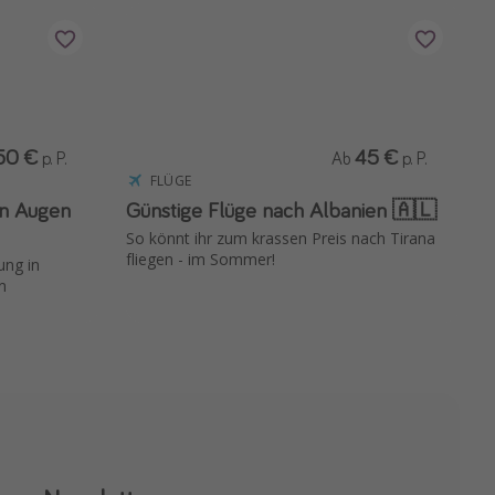
50 €
45 €
p. P.
Ab
p. P.
FLÜGE
en Augen
Günstige Flüge nach Albanien 🇦🇱
So könnt ihr zum krassen Preis nach Tirana
fliegen - im Sommer!
ung in
n