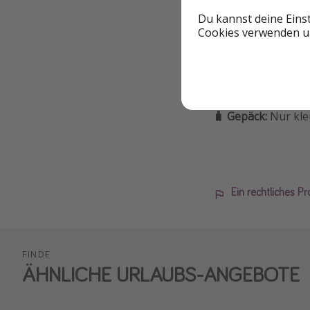
✈️
Airline:
Condor
Du kannst deine Eins
Cookies verwenden un
↔️ Umstieg:
keiner 
🤑 Bestpreis im:
No
🔁 Flexibilität:
nich
🧳 Gepäck:
Nur kle
Ein rechtliches P
FINDE
ÄHNLICHE URLAUBS-ANGEBOTE