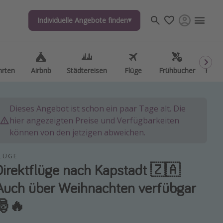
Individuelle Angebote finden
Individuelle Angebote finden
hrten
hrten
Airbnb
Airbnb
Städtereisen
Städtereisen
Flüge
Flüge
Frühbucher
Frühbucher
Kurzu
Kurzu
Dieses Angebot ist schon ein paar Tage alt. Die
hier angezeigten Preise und Verfügbarkeiten
können von den jetzigen abweichen.
LÜGE
Direktflüge nach Kapstadt 🇿🇦
Auch über Weihnachten verfübgar
🎅🔥