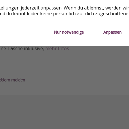
tellungen jederzeit anpassen. Wenn du ablehnst, werden wi
d du kannt leider keine persönlich auf dich zugeschnitten
(bei Start & Ankunft in Frankfurt)
vember - Dezember
Nur notwendige
Anpassen
t umbuchbar und stornierbar
ine Tasche inklusive,
mehr Infos
roblem melden