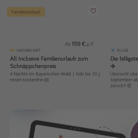
Familienurlaub
159 €
Ab
p. P.
UNTERKUNFT
FLÜGE
All Inclusive Familienurlaub zum
Die billig
Schnäppchenpreis
✈️
4 Nächte im Bayerischen Wald | Kids bis 10 J.
Übersicht übe
reisen kostenfrei 🙌
September ab 
zurück?! 🤯