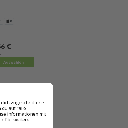
ßen werden. Wenn
, könnt ihr dies
 dich zugeschnittene
en
du auf "alle
iese informationen mit
n. Für weitere