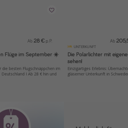
28 €
205,
Ab
p. P.
Ab
UNTERKUNFT
sten Flüge im September ☀️
Die Polarlichter mit eigen
sehen!
r die besten Flugschnäppchen im
Einzigartiges Erlebnis: Übernacht
Deutschland I Ab 28 € hin und
gläserner Unterkunft in Schwede