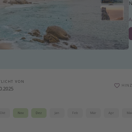
N
TLICHT VON
HIN
0.2025
Okt
Nov
Dez
Jan
Feb
Mär
Apr
Ma