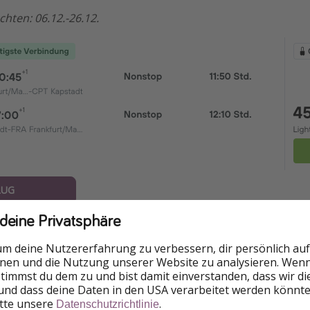
hten: 06.12.-26.12.
LUG
 deine Privatsphäre
stet die Umwelt, da dabei erhebliche Mengen CO₂ ausgesto
sionen für diese Reise berechnen und kompensieren möchtet
um deine Nutzererfahrung zu verbessern, dir persönlich auf
 unseren Partner
atmosfair
tun.
➡️
Emissionsrechner aufruf
nnen und die Nutzung unserer Website zu analysieren. Wenn 
 stimmst du dem zu und bist damit einverstanden, dass wir d
und dass deine Daten in den USA verarbeitet werden könnte
itte unsere
.
Datenschutzrichtlinie