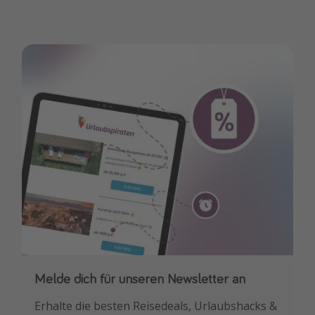
Melde dich für unseren Newsletter an
Downloade unsere App
Erhalte die besten Reisedeals, Urlaubshacks &
Buche die besten Reiseschnäppchen als