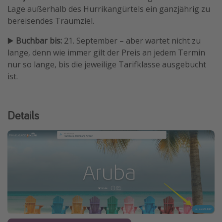
Lage außerhalb des Hurrikangürtels ein ganzjährig zu
Travel Know How
bereisendes Traumziel.
Silvesterreisen
▶️
Buchbar bis:
21. September – aber wartet nicht zu
Last Minute Urlaub Mallorca
lange, denn wie immer gilt der Preis an jedem Termin
Last Minute Urlaub Deutschland
nur so lange, bis die jeweilige Tarifklasse ausgebucht
ist.
Details