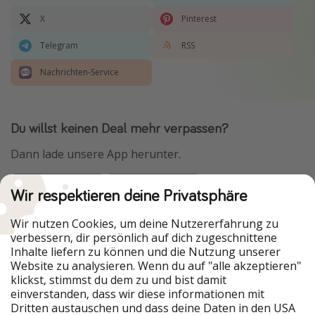
X
Pinterest
Telegram
RSS
Nachrichten-Service
Du willst keinen Deal mehr verpassen?
Dann lade unsere App herunter.
Wir respektieren deine Privatsphäre
Urlaubspiraten ist Teil der HolidayPirates Group
Wir nutzen Cookies, um deine Nutzererfahrung zu
verbessern, dir persönlich auf dich zugeschnittene
Unsere Märkte
Inhalte liefern zu können und die Nutzung unserer
Website zu analysieren. Wenn du auf "alle akzeptieren"
PiratinViaggio
HolidayPirates
klickst, stimmst du dem zu und bist damit
VakantiePiraten
WakacyjniPiraci
einverstanden, dass wir diese informationen mit
VoyagesPirates
Ferienpiraten
Dritten austauschen und dass deine Daten in den USA
Urlaubspiraten
ViajerosPiratas