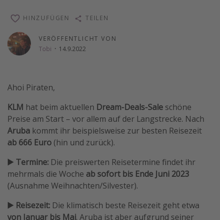
Wochenendtrip
HINZUFÜGEN
TEILEN
Singlereisen
VERÖFFENTLICHT VON
Strandurlaub
Tobi
·
14.9.2022
Gruppenreisen
Hotels in Hamburg
Ahoi Piraten,
Hotels in Amsterdam
KLM
hat beim aktuellen
Dream-Deals-Sale
schöne
Hotels am Achensee
Preise am Start – vor allem auf der Langstrecke. Nach
Aruba
kommt ihr beispielsweise zur besten Reisezeit
Weitere Themen
ab 666 Euro
(hin und zurück).
Reise Journal
▶️ Termine:
Die preiswerten Reisetermine findet ihr
Familienurlaub in der Türkei
mehrmals die Woche
ab sofort bis Ende Juni 2023
(Ausnahme Weihnachten/Silvester).
Rundreisen in Thailand
Bahnreisen in der Schweiz
▶️ Reisezeit:
Die klimatisch beste Reisezeit geht etwa
von Januar bis Mai
. Aruba ist aber aufgrund seiner
Reisepassfreie Reiseziele