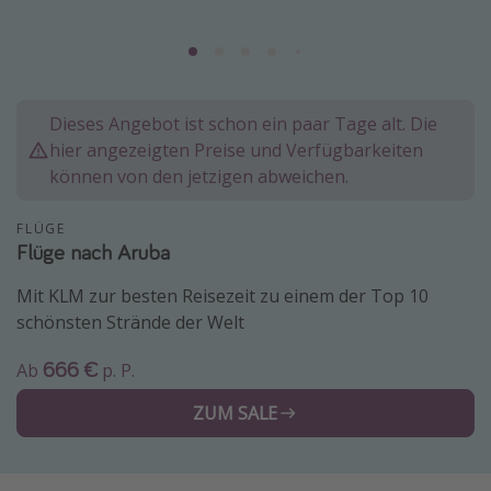
Normandie Urlaub
Goa Urlaub
St. Lucia Urlaub
Dieses Angebot ist schon ein paar Tage alt. Die
Kefalonia Urlaub
hier angezeigten Preise und Verfügbarkeiten
Krabi Urlaub
können von den jetzigen abweichen.
Tulum Urlaub
FLÜGE
Sri Lanka Rundreise
Flüge nach Aruba
Japan Rundreise
Mit KLM zur besten Reisezeit zu einem der Top 10
schönsten Strände der Welt
Reisethemen
666 €
Ab
p. P.
Alle Reisethemen
ZUM SALE
Wellnessurlaub
Disneyland Paris
Roadtrips