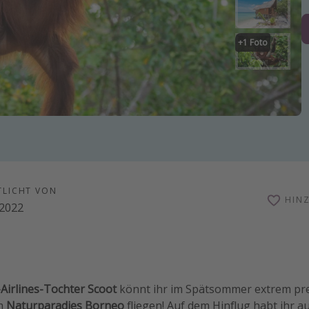
+
1
Foto
TLICHT VON
HIN
.2022
Airlines-Tochter Scoot
könnt ihr im Spätsommer extrem pre
um
Naturparadies Borneo
fliegen! Auf dem Hinflug habt ihr 