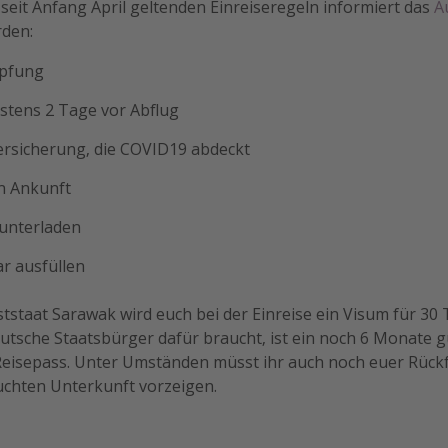
 seit Anfang April geltenden Einreiseregeln informiert das
A
rden:
mpfung
stens 2 Tage vor Abflug
rsicherung, die COVID19 abdeckt
ch Ankunft
unterladen
r ausfüllen
staat Sarawak wird euch bei der Einreise ein Visum für 30 
deutsche Staatsbürger dafür braucht, ist ein noch 6 Monate g
Reisepass. Unter Umständen müsst ihr auch noch euer Rückf
chten Unterkunft vorzeigen.