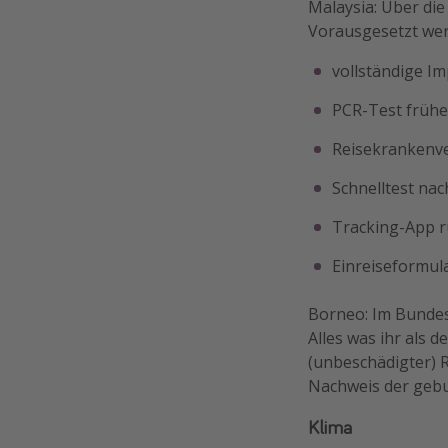
Malaysia: Über die
Vorausgesetzt we
vollständige I
PCR-Test frühe
Reisekrankenve
Schnelltest na
Tracking-App r
Einreiseformula
Borneo: Im Bundest
Alles was ihr als 
(unbeschädigter) 
Nachweis der gebu
Klima