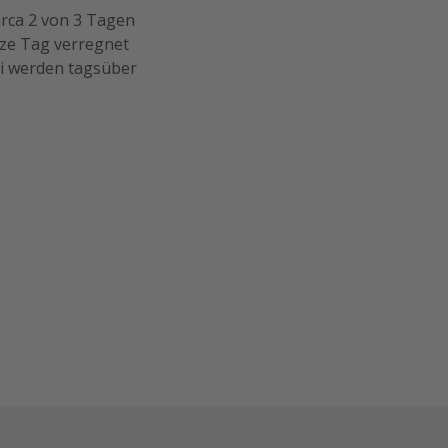
irca 2 von 3 Tagen
nze Tag verregnet
ei werden tagsüber