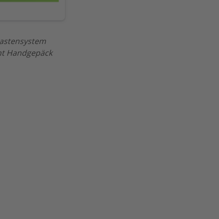
ukastensystem
önnt Handgepäck