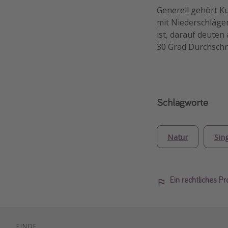
Generell gehört Ku
mit Niederschlägen
ist, darauf deuten
30 Grad Durchschn
Schlagworte
Natur
Sin
Ein rechtliches P
FINDE