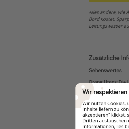
Alles andere, wie
Bord kostet. Sparp
Leitungswasser auf
Zusätzliche In
Sehenswertes
Orang Utans:
Die I
noch wild lebende 
Wir respektieren
vor allem wegen de
Kuching befindet 
Wir nutzen Cookies, 
Inhalte liefern zu kö
diesen beeindruck
akzeptieren" klickst,
ausgewildert bzw. 
Dritten austauschen 
Fütterungszeiten z
Informationen, lies b