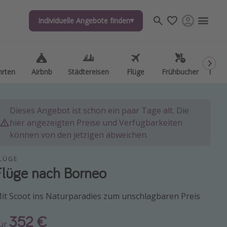
Individuelle Angebote finden
Individuelle Angebote finden
hrten
hrten
Airbnb
Airbnb
Städtereisen
Städtereisen
Flüge
Flüge
Frühbucher
Frühbucher
Kurzu
Kurzu
Dieses Angebot ist schon ein paar Tage alt. Die
hier angezeigten Preise und Verfügbarkeiten
können von den jetzigen abweichen.
LÜGE
Flüge nach Borneo
it Scoot ins Naturparadies zum unschlagbaren Preis
352 €
ür