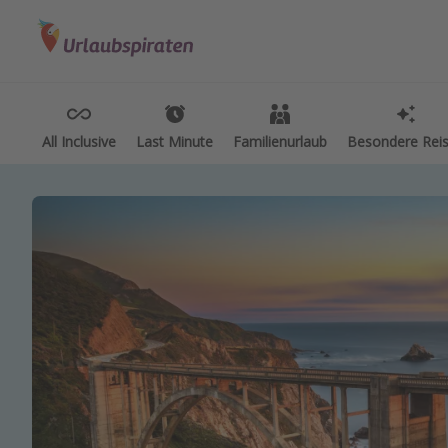
Kategorien
Reiseziele
Reis
Flüge
Alle Reiseziele
All
Hotel
Bodensee Urlaub
Wel
All Inclusive
Last Minute
Familienurlaub
Besondere Rei
Pauschalreisen
Gozo Urlaub
Dis
Kreuzfahrten
Normandie Urlaub
Roa
Goa Urlaub
Woc
St. Lucia Urlaub
Sing
Kefalonia Urlaub
Str
Krabi Urlaub
Gru
Tulum Urlaub
Hot
Sri Lanka Rundreise
Hot
Japan Rundreise
Hot