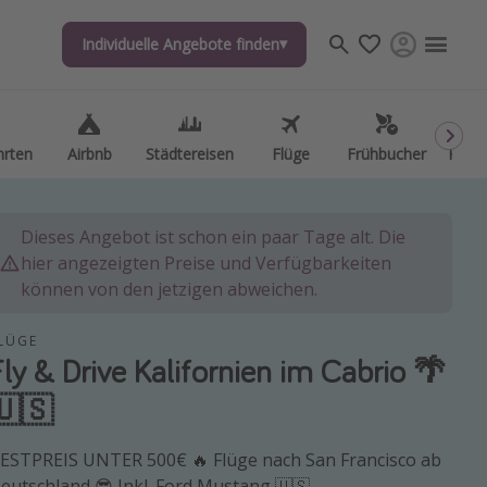
Individuelle Angebote finden
hrten
Airbnb
Städtereisen
Flüge
Frühbucher
Kurzu
Dieses Angebot ist schon ein paar Tage alt. Die
hier angezeigten Preise und Verfügbarkeiten
können von den jetzigen abweichen.
LÜGE
Fly & Drive Kalifornien im Cabrio 🌴
🇺🇸
ESTPREIS UNTER 500€ 🔥 Flüge nach San Francisco ab
eutschland 😎 Inkl. Ford Mustang 🇺🇸