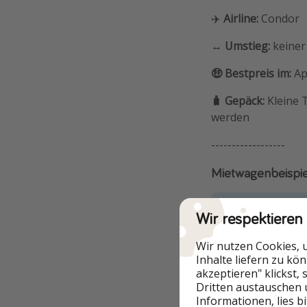
✈️
Airline:
Condor
↔️ Umstieg:
keiner
🤑 Bestpreis im:
Ap
🧳 Gepäck:
Kleine 
werden
------------------
Mietwagenbeispiel
Wir respektieren
Wir nutzen Cookies, 
Inhalte liefern zu kö
akzeptieren" klickst,
Dritten austauschen 
Informationen, lies b