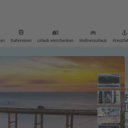
ethemen
Weitere Themen
e Reisethemen
Reise Journal
lnessurlaub
Familienurlaub in der Türkei
sen
Bahnreisen
Urlaub verschenken
Wellnessurlaub
Kreuzfa
neyland Paris
Rundreisen in Thailand
dtrips
Bahnreisen in der Schweiz
henendtrip
Reisepassfreie Reiseziele
lereisen
Travel Know How
andurlaub
Silvesterreisen
F
ppenreisen
Last Minute Urlaub Mallorca
els in Hamburg
Last Minute Urlaub Deutschland
els in Amsterdam
els am Achensee
B
D