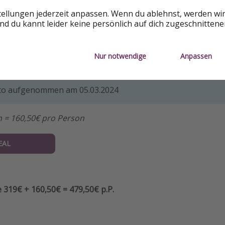
tellungen jederzeit anpassen. Wenn du ablehnst, werden wi
d du kannt leider keine persönlich auf dich zugeschnitten
Nur notwendige
Anpassen
oto aufgenommen am 05.03.2024
en = 160,50€ pro Person
EAL
 319€ + 160,50€ = 479,50€ p.P.