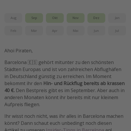
Wochenendtrip
Singlereisen
Aug
Sep
Okt
Nov
Dez
Jan
Strandurlaub
Feb
Mär
Apr
Mai
Jun
Jul
Gruppenreisen
Hotels in Hamburg
Ahoi Piraten,
Hotels in Amsterdam
Barcelona 🇪🇸 gehört mitunter zu den schönsten
Hotels am Achensee
Städten Europas und ist von zahlreichen Abflughäfen
in Deutschland günstig zu erreichen. Im Moment
Weitere Themen
bekommt ihr den
Hin- und Rückflug bereits ab krassen
40 €.
Den Bestpreis gibt es im September. Aber auch in
Reise Journal
anderen Monaten könnt ihr bereits mit nur kleinem
Familienurlaub in der Türkei
Aufpreis fliegen.
Rundreisen in Thailand
Ihr wisst noch nicht, was ihr alles in Barcelona machen
Bahnreisen in der Schweiz
könnt? Dann schaut euch unbedingt noch diesen
Reisepassfreie Reiseziele
Artikel zu unseren
Insider-Tipps in Barcelona
an!