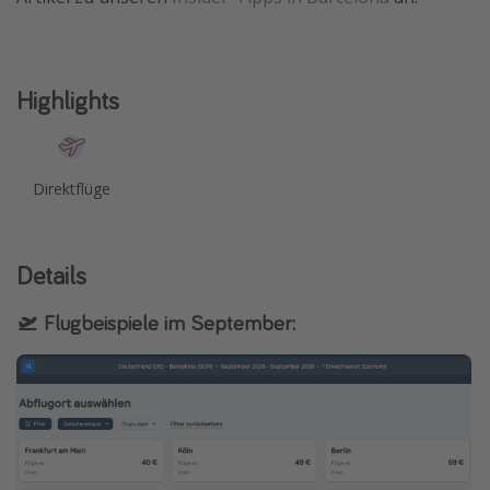
Travel Know How
Silvesterreisen
Highlights
Last Minute Urlaub Mallorca
Last Minute Urlaub Deutschland
Direktflüge
Details
🛫 Flugbeispiele im September: