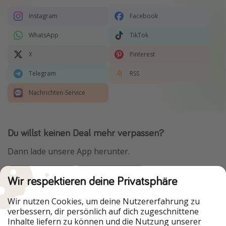
Instagram
Facebook
WhatsApp
TikTok
X
Pinterest
Telegram
RSS
Nachrichten-Service
Du willst keinen Deal mehr verpassen?
Dann lade unsere App herunter.
Wir respektieren deine Privatsphäre
Urlaubspiraten ist Teil der HolidayPirates Group
Wir nutzen Cookies, um deine Nutzererfahrung zu
verbessern, dir persönlich auf dich zugeschnittene
Unsere Märkte
Inhalte liefern zu können und die Nutzung unserer