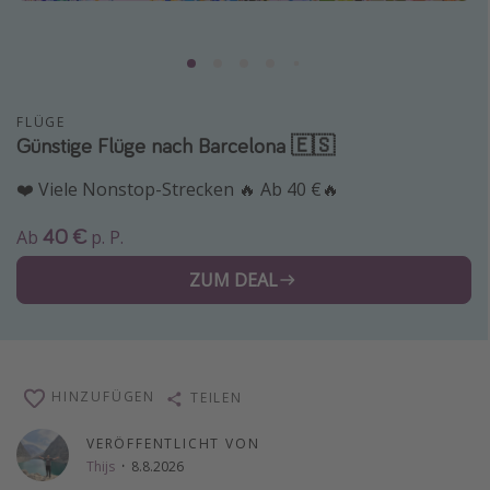
Normandie Urlaub
Goa Urlaub
St. Lucia Urlaub
FLÜGE
Kefalonia Urlaub
Günstige Flüge nach Barcelona 🇪🇸
Krabi Urlaub
❤️ Viele Nonstop-Strecken 🔥 Ab 40 €🔥
Tulum Urlaub
40 €
Ab
p. P.
Sri Lanka Rundreise
Japan Rundreise
ZUM DEAL
Reisethemen
Alle Reisethemen
HINZUFÜGEN
TEILEN
Wellnessurlaub
VERÖFFENTLICHT VON
Disneyland Paris
Thijs
·
8.8.2026
Roadtrips