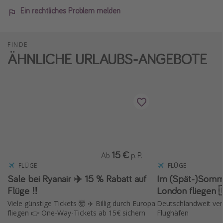
Ein rechtliches Problem melden
FINDE
ÄHNLICHE URLAUBS-ANGEBOTE
15 €
Ab
p. P.
FLÜGE
FLÜGE
Sale bei Ryanair ✈️ 15 % Rabatt auf
Im (Spät-)Somme
Flüge ‼️
London fliegen 
Viele günstige Tickets 🤯 ✈️ Billig durch Europa
Deutschlandweit verf
fliegen 👉 One-Way-Tickets ab 15€ sichern
Flughäfen