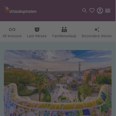
All Inclusive
Last Minute
Familienurlaub
Besondere Reisen
Kategorien
Flüge
Hotel
Pauschalreisen
Kreuzfahrten
Reiseziele
Alle Reiseziele
Bodensee Urlaub
Gozo Urlaub