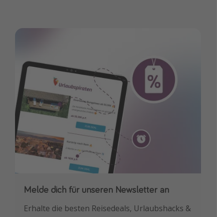
Melde dich für unseren Newsletter an
Downloade unsere App
Erhalte die besten Reisedeals, Urlaubshacks &
Buche die besten Reiseschnäppchen als