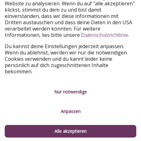
Website zu analysieren. Wenn du auf "alle akzeptieren"
PiratinViaggio
HolidayPirates
klickst, stimmst du dem zu und bist damit
VakantiePiraten
WakacyjniPiraci
einverstanden, dass wir diese informationen mit
VoyagesPirates
Ferienpiraten
Dritten austauschen und dass deine Daten in den USA
Urlaubspiraten
ViajerosPiratas
verarbeitet werden könnten. Für weitere
TravelPirates
Informationen, lies bitte unsere
.
Datenschutzrichtlinie
Unsere Gruppe
Du kannst deine Einstellungen jederzeit anpassen.
HolidayPirates Group
Wenn du ablehnst, werden wir nur die notwendigen
Cookies verwenden und du kannt leider keine
Lerne uns kennen
Rechtliches
persönlich auf dich zugeschnittenen Inhalte
bekommen.
Über uns
Datenschutz
Karriere
Impressum
Nur notwendige
Presse
Unsere Regeln
Anpassen
Partner
Kontakt
Nachhaltigkeit
Service-Kontrolle
Alle akzeptieren