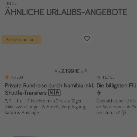
FINDE
ÄHNLICHE URLAUBS-ANGEBOTE
Exklusiv bei uns
2.199 €
Ab
p. P.
REISEN
FLÜGE
Private Rundreise durch Namibia inkl.
Die billigsten F
Shuttle-Transfers 🇳🇦
✈️
7, 9, 11 o. 13 Nächte mit (Direkt)-flügen,
Übersicht über die 
exklusiven Lodges & Hotels, Verpflegung,
im September ab Deu
Safari & Ausflüge
und zurück?! 🤯