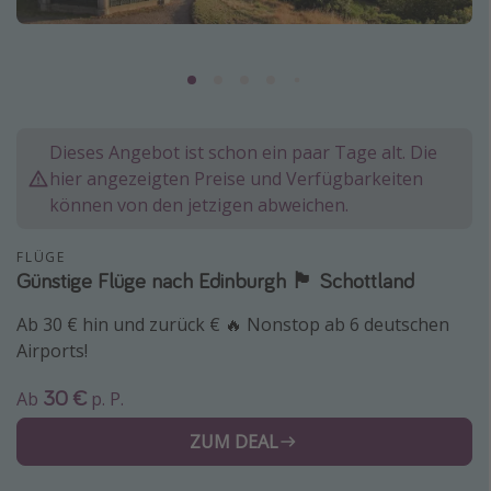
Normandie Urlaub
Goa Urlaub
St. Lucia Urlaub
Kefalonia Urlaub
Dieses Angebot ist schon ein paar Tage alt. Die
Krabi Urlaub
hier angezeigten Preise und Verfügbarkeiten
Tulum Urlaub
können von den jetzigen abweichen.
Sri Lanka Rundreise
FLÜGE
Japan Rundreise
Günstige Flüge nach Edinburgh 🏴󠁧󠁢󠁳󠁣󠁴󠁿 Schottland
Ab 30 € hin und zurück € 🔥 Nonstop ab 6 deutschen
Reisethemen
Airports!
Alle Reisethemen
30 €
Ab
p. P.
Wellnessurlaub
ZUM DEAL
Disneyland Paris
Roadtrips