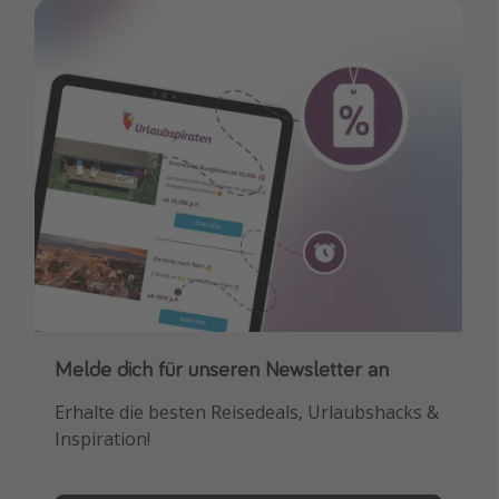
Melde dich für unseren Newsletter an
Downloade unsere App
Erhalte die besten Reisedeals, Urlaubshacks &
Buche die besten Reiseschnäppchen als
Inspiration!
Erstes.