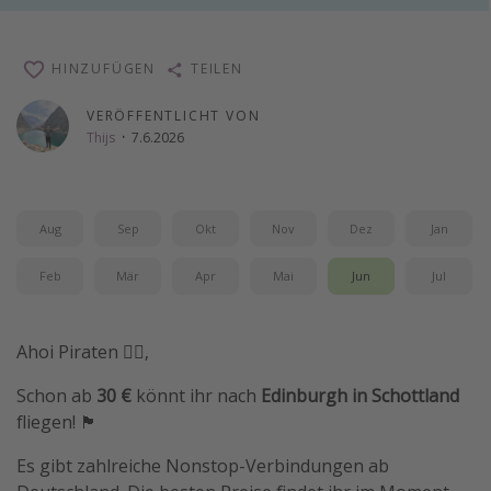
Wochenendtrip
Singlereisen
HINZUFÜGEN
TEILEN
Strandurlaub
VERÖFFENTLICHT VON
Gruppenreisen
Thijs
·
7.6.2026
Hotels in Hamburg
Hotels in Amsterdam
Aug
Sep
Okt
Nov
Dez
Jan
Hotels am Achensee
Feb
Mär
Apr
Mai
Jun
Jul
Weitere Themen
Reise Journal
Ahoi Piraten 🏴‍☠️,
Familienurlaub in der Türkei
Schon ab
30 €
könnt ihr nach
Edinburgh in Schottland
Rundreisen in Thailand
fliegen! 🏴󠁧󠁢󠁳󠁣󠁴󠁿
Bahnreisen in der Schweiz
Es gibt zahlreiche Nonstop-Verbindungen ab
Reisepassfreie Reiseziele