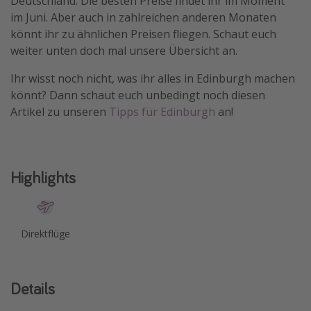
Deutschland. Die besten Preise findet ihr im Moment
im Juni. Aber auch in zahlreichen anderen Monaten
Travel Know How
könnt ihr zu ähnlichen Preisen fliegen. Schaut euch
Silvesterreisen
weiter unten doch mal unsere Übersicht an.
Last Minute Urlaub Mallorca
Ihr wisst noch nicht, was ihr alles in Edinburgh machen
Last Minute Urlaub Deutschland
könnt? Dann schaut euch unbedingt noch diesen
Artikel zu unseren
Tipps für Edinburgh
an!
Highlights
Direktflüge
Details