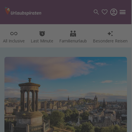
All Inclusive
Last Minute
Familienurlaub
Besondere Reisen
Kategorien
Flüge
Hotel
Pauschalreisen
Kreuzfahrten
Reiseziele
Alle Reiseziele
Bodensee Urlaub
Gozo Urlaub