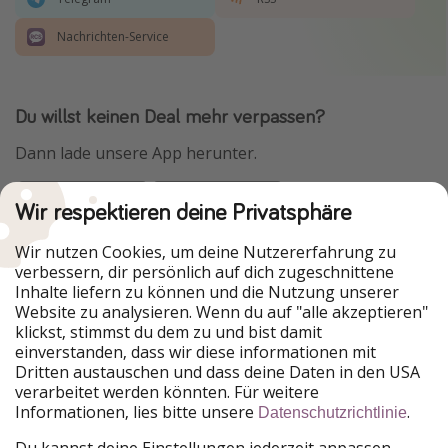
Nachrichten-Service
Du willst keinen Deal mehr verpassen?
Dann lade unsere App herunter.
Wir respektieren deine Privatsphäre
Urlaubspiraten ist Teil der HolidayPirates Group
Wir nutzen Cookies, um deine Nutzererfahrung zu
verbessern, dir persönlich auf dich zugeschnittene
Unsere Märkte
Inhalte liefern zu können und die Nutzung unserer
Website zu analysieren. Wenn du auf "alle akzeptieren"
PiratinViaggio
HolidayPirates
klickst, stimmst du dem zu und bist damit
VakantiePiraten
WakacyjniPiraci
einverstanden, dass wir diese informationen mit
VoyagesPirates
Ferienpiraten
Dritten austauschen und dass deine Daten in den USA
Urlaubspiraten
ViajerosPiratas
verarbeitet werden könnten. Für weitere
TravelPirates
Informationen, lies bitte unsere
.
Datenschutzrichtlinie
Unsere Gruppe
Du kannst deine Einstellungen jederzeit anpassen.