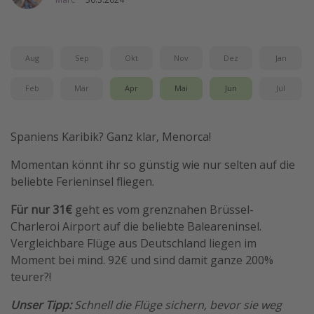
Wochenendtrip
Singlereisen
Aug
Sep
Okt
Nov
Dez
Jan
Strandurlaub
Gruppenreisen
Feb
Mär
Apr
Mai
Jun
Jul
Hotels in Hamburg
Hotels in Amsterdam
Spaniens Karibik? Ganz klar, Menorca!
Hotels am Achensee
Momentan könnt ihr so günstig wie nur selten auf die
beliebte Ferieninsel fliegen.
Weitere Themen
Für nur 31€
geht es vom grenznahen Brüssel-
Reise Journal
Charleroi Airport auf die beliebte Baleareninsel.
Familienurlaub in der Türkei
Vergleichbare Flüge aus Deutschland liegen im
Moment bei mind. 92€ und sind damit ganze 200%
Rundreisen in Thailand
teurer?!
Bahnreisen in der Schweiz
Unser Tipp:
Schnell die Flüge sichern, bevor sie weg
Reisepassfreie Reiseziele