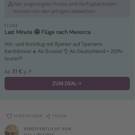
hier angezeigten Preise und Verfügbarkeiten
Normandie Urlaub
können von den jetzigen abweichen.
Goa Urlaub
FLÜGE
St. Lucia Urlaub
Last Minute 🤩 Flüge nach Menorca
Kefalonia Urlaub
Hin- und Rückflug mit Ryanair auf Spaniens
Krabi Urlaub
Karibikinsel ☀️ Ab Brüssel 👌 Ab Deutschland = 200%
Tulum Urlaub
teurer⁉️
Sri Lanka Rundreise
31 €
Ab
p. P.
Japan Rundreise
ZUM DEAL
Reisethemen
Alle Reisethemen
Wellnessurlaub
HINZUFÜGEN
TEILEN
Disneyland Paris
VERÖFFENTLICHT VON
Roadtrips
Marc
·
30.3.2024