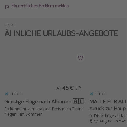
Ein rechtliches Problem melden
FINDE
ÄHNLICHE URLAUBS-ANGEBOTE
45 €
Ab
p. P.
FLÜGE
FLÜGE
Günstige Flüge nach Albanien 🇦🇱
MALLE FÜR ALLE
zurück zur Haupt
So könnt ihr zum krassen Preis nach Tirana
fliegen - im Sommer!
✈️ Direktflüge ab fas
😎👉 August ab 54€,