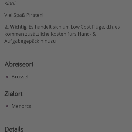
sind!
Travel Know How
Viel Spaß Piraten!
Silvesterreisen
Last Minute Urlaub Mallorca
⚠️
Wichtig
: Es handelt sich um Low Cost Flüge, d.h. es
kommen zusätzliche Kosten fürs Hand- &
Last Minute Urlaub Deutschland
Aufgabegepäck hinuzu.
Abreiseort
Brüssel
Zielort
Menorca
Details