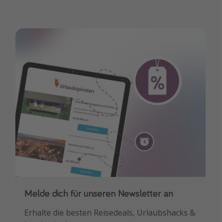
Melde dich für unseren Newsletter an
Downloade unsere App
Erhalte die besten Reisedeals, Urlaubshacks &
Buche die besten Reiseschnäppchen als