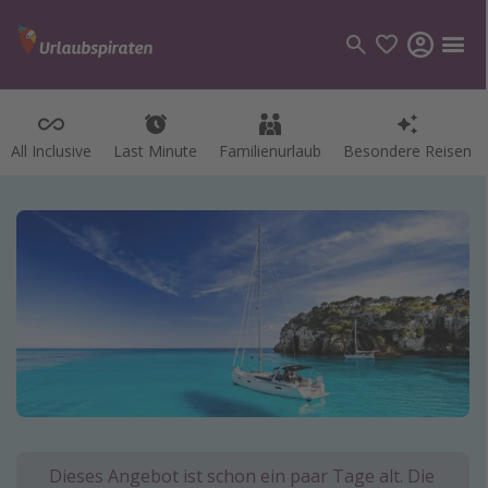
All Inclusive
Last Minute
Familienurlaub
Besondere Reisen
Kategorien
Flüge
Hotel
Pauschalreisen
Kreuzfahrten
Reiseziele
Alle Reiseziele
Bodensee Urlaub
Dieses Angebot ist schon ein paar Tage alt. Die
Gozo Urlaub