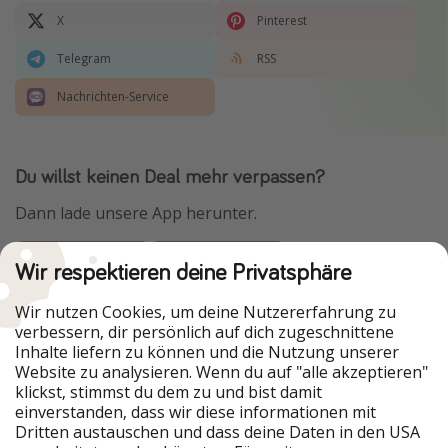
X
Pinterest
Telegram
RSS
Nachrichten-Service
Du willst keinen Deal mehr verpassen?
Dann lade unsere App herunter.
Wir respektieren deine Privatsphäre
Urlaubspiraten ist Teil der HolidayPirates Group
Wir nutzen Cookies, um deine Nutzererfahrung zu
verbessern, dir persönlich auf dich zugeschnittene
Unsere Märkte
Inhalte liefern zu können und die Nutzung unserer
Website zu analysieren. Wenn du auf "alle akzeptieren"
PiratinViaggio
HolidayPirates
klickst, stimmst du dem zu und bist damit
VakantiePiraten
WakacyjniPiraci
einverstanden, dass wir diese informationen mit
VoyagesPirates
Ferienpiraten
Dritten austauschen und dass deine Daten in den USA
Urlaubspiraten
ViajerosPiratas