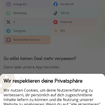
Instagram
Facebook
WhatsApp
TikTok
X
Pinterest
Telegram
RSS
Nachrichten-Service
Du willst keinen Deal mehr verpassen?
Dann lade unsere App herunter.
Wir respektieren deine Privatsphäre
Urlaubspiraten ist Teil der HolidayPirates Group
Wir nutzen Cookies, um deine Nutzererfahrung zu
verbessern, dir persönlich auf dich zugeschnittene
Unsere Märkte
Inhalte liefern zu können und die Nutzung unserer
Website zu analysieren. Wenn du auf "alle akzeptieren"