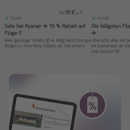
15 €
Ab
p. P.
FLÜGE
FLÜGE
Sale bei Ryanair ✈️ 15 % Rabatt auf
Die billigsten F
Flüge ‼️
✈️
Viele günstige Tickets 🤯 ✈️ Billig durch Europa
Übersicht über die 
fliegen 👉 One-Way-Tickets ab 15€ sichern
im September ab Deu
und zurück?! 🤯