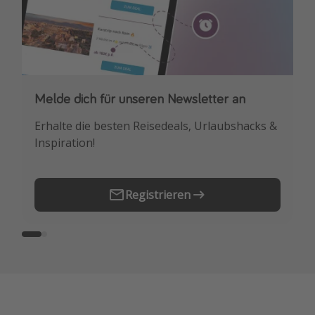
Melde dich für unseren Newsletter an
Downloade unsere App
Erhalte die besten Reisedeals, Urlaubshacks &
Buche die besten Reiseschnäppchen als
Inspiration!
Erstes.
Registrieren