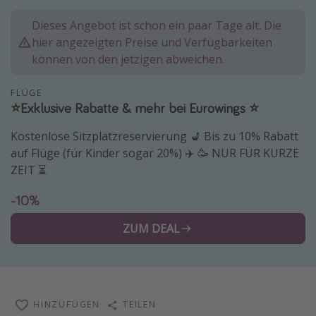
Normandie Urlaub
Dieses Angebot ist schon ein paar Tage alt. Die
Goa Urlaub
hier angezeigten Preise und Verfügbarkeiten
können von den jetzigen abweichen.
St. Lucia Urlaub
Kefalonia Urlaub
FLÜGE
⭐️Exklusive Rabatte & mehr bei Eurowings ⭐️
Krabi Urlaub
Tulum Urlaub
Kostenlose Sitzplatzreservierung 💺 Bis zu 10% Rabatt
auf Flüge (für Kinder sogar 20%) ✈️ 🥳 NUR FÜR KURZE
Sri Lanka Rundreise
ZEIT ⏳
Japan Rundreise
-10%
Reisethemen
ZUM DEAL
Alle Reisethemen
Wellnessurlaub
Disneyland Paris
HINZUFÜGEN
TEILEN
Roadtrips