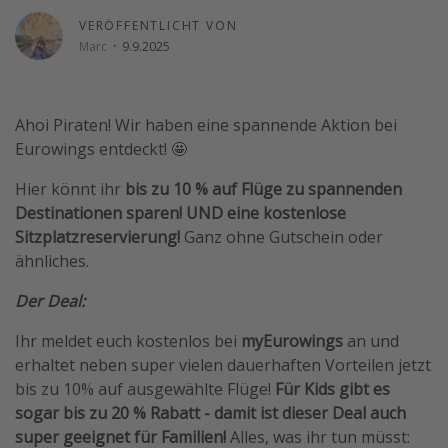
Wochenendtrip
VERÖFFENTLICHT VON
Marc
·
9.9.2025
Singlereisen
Strandurlaub
Gruppenreisen
Ahoi Piraten! Wir haben eine spannende Aktion bei
Eurowings entdeckt! 🤩
Hotels in Hamburg
Hotels in Amsterdam
Hier könnt ihr
bis zu 10 % auf Flüge zu spannenden
Destinationen sparen! UND eine kostenlose
Hotels am Achensee
Sitzplatzreservierung!
Ganz ohne Gutschein oder
ähnliches.
Weitere Themen
Der Deal:
Reise Journal
Ihr meldet euch kostenlos bei
myEurowings
an und
Familienurlaub in der Türkei
erhaltet neben super vielen dauerhaften Vorteilen jetzt
Rundreisen in Thailand
bis zu 10% auf ausgewählte Flüge!
Für Kids gibt es
Bahnreisen in der Schweiz
sogar bis zu 20 % Rabatt - damit ist dieser Deal auch
super geeignet für Familien!
Alles, was ihr tun müsst:
Reisepassfreie Reiseziele