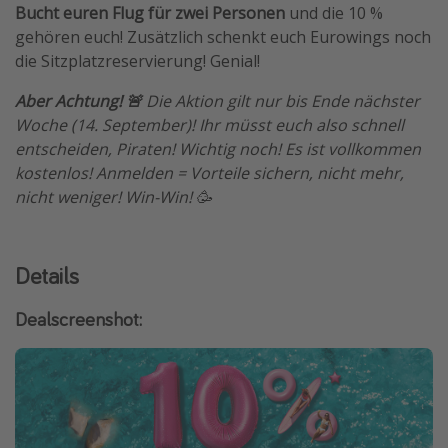
Bucht euren Flug für zwei Personen
und die 10 %
Travel Know How
gehören euch! Zusätzlich schenkt euch Eurowings noch
Silvesterreisen
die Sitzplatzreservierung! Genial!
Last Minute Urlaub Mallorca
Aber Achtung! 🚨
Die Aktion gilt nur bis Ende nächster
Last Minute Urlaub Deutschland
Woche (14. September)! Ihr müsst euch also schnell
entscheiden, Piraten! Wichtig noch! Es ist vollkommen
kostenlos! Anmelden = Vorteile sichern, nicht mehr,
nicht weniger! Win-Win! 🥳
Details
Dealscreenshot: