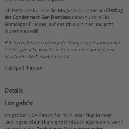
Travel Know How
Ich hatte vor kurzem die Möglichkeit sogar bei
Erstflug
Silvesterreisen
der Condor nach San Francisco
dabei zu sein! Ein
einmaliges Erlebnis, auf das ich euch hier und jetzt
Last Minute Urlaub Mallorca
mitnehmen will!
Last Minute Urlaub Deutschland
P.S.
Ich habe euch noch jede Menge Inspiration in den
Artikel gepackt, was ihr in und um eine der geilsten
Städte der Welt erleben könnt.
Viel Spaß, Piraten!
Details
Los geht's:
Als großer USA-Fan ist für mich jeder Flug in mein
Lieblingsland ein Highlight! Und auch egal wohin, wenn