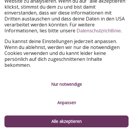
Website zu analysieren. Wenn du auf "alle akzeptieren"
1. "Der Kurze"
klickst, stimmst du dem zu und bist damit
einverstanden, dass wir diese informationen mit
Bei diesem Roadtrip verlasst ihr die Region gar nicht so
Dritten austauschen und dass deine Daten in den USA
lange bzw. könnt ihr sogar
als Standort-Roadtrip
(Ein
verarbeitet werden könnten. Für weitere
Hotel, von dem ihr immer wieder Tagesausflüge macht)
Informationen, lies bitte unsere
.
Datenschutzrichtlinie
machen, wenn ihr wollt.
Du kannst deine Einstellungen jederzeit anpassen.
Wenn du ablehnst, werden wir nur die notwendigen
Von San Francsico aus startet ihr Richtung Süden,
Cookies verwenden und du kannt leider keine
immer der Pazifikküste entlang bis nach
Santa Cruz.
Ihr
persönlich auf dich zugeschnittenen Inhalte
passiert Orte wie
Pacifica, die Half Moon Bay
(bekannt
bekommen.
für die Monsterwellen: Mavericks), das
Pigeon Point
Lighthouse
und einige tolle Strände. Weiter geht's dann
nach
Monterey
und
Carmel-by-the-Sea
. Zwischen den
Nur notwendige
Orten solltet ihr unbedingt die Panoramastraße
"17-
Mile-Drive"
nehmen. Auf dem Rückweg kann es sich bei
Anpassen
Interesse lohnen mal durch das Silicon Valley zu fahren
und die Hauptsitze der berühmten Tech-Firmen
anzufahren.
Apple, Google, META und Co
. sitzen alle
Alle akzeptieren
hier.