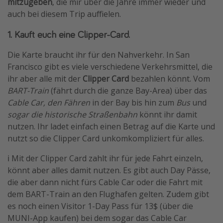
mitzugeben
, die mir über die Jahre immer wieder und
auch bei diesem Trip auffielen.
1. Kauft euch eine Clipper-Card.
Die Karte braucht ihr für den Nahverkehr. In San
Francisco gibt es viele verschiedene Verkehrsmittel, die
ihr aber alle mit der
Clipper Card
bezahlen könnt. Vom
BART-Train
(fährt durch die ganze Bay-Area) über das
Cable Car, den Fähren
in der Bay bis hin zum
Bus
und
sogar die historische Straßenbahn
könnt ihr damit
nutzen. Ihr ladet einfach einen Betrag auf die Karte und
nutzt so die Clipper Card unkomkompliziert für alles.
ℹ️ Mit der Clipper Card zahlt ihr für jede Fahrt einzeln,
könnt aber alles damit nutzen. Es gibt auch Day Pässe,
die aber dann nicht fürs Cable Car oder die Fahrt mit
dem BART-Train an den Flughafen gelten. Zudem gibt
es noch einen Visitor 1-Day Pass für 13$ (über die
MUNI-App kaufen) bei dem sogar das Cable Car