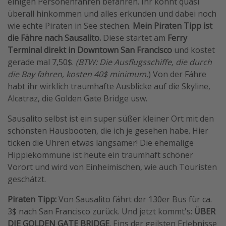
einigen Personenfähren befahren. Ihr könnt quasi
überall hinkommen und alles erkunden und dabei noch
wie echte Piraten in See stechen.
Mein Piraten Tipp ist
die Fähre nach Sausalito.
Diese startet am
Ferry
Terminal direkt in Downtown San Francisco
und kostet
gerade mal 7,50$.
(BTW: Die Ausflugsschiffe, die durch
die Bay fahren, kosten 40$ minimum.
) Von der Fähre
habt ihr wirklich traumhafte Ausblicke auf die Skyline,
Alcatraz, die Golden Gate Bridge usw.
Sausalito selbst ist ein super süßer kleiner Ort mit den
schönsten Hausbooten, die ich je gesehen habe. Hier
ticken die Uhren etwas langsamer! Die ehemalige
Hippiekommune ist heute ein traumhaft schöner
Vorort und wird von Einheimischen, wie auch Touristen
geschätzt.
Piraten Tipp:
Von Sausalito fährt der 130er Bus für ca.
3$ nach San Francisco zurück. Und jetzt kommt's:
ÜBER
DIE GOLDEN GATE BRIDGE
. Eins der geilsten Erlebnisse