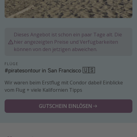
Normandie Urlaub
Goa Urlaub
St. Lucia Urlaub
Dieses Angebot ist schon ein paar Tage alt. Die
Kefalonia Urlaub
hier angezeigten Preise und Verfügbarkeiten
Krabi Urlaub
können von den jetzigen abweichen.
Tulum Urlaub
FLÜGE
Sri Lanka Rundreise
#piratesontour in San Francisco 🇺🇸
Japan Rundreise
Wir waren beim Erstflug mit Condor dabei! Einblicke
vom Flug + viele Kalifornien Tipps
Reisethemen
Alle Reisethemen
GUTSCHEIN EINLÖSEN
Wellnessurlaub
Disneyland Paris
Roadtrips