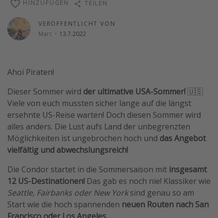
HINZUFÜGEN
TEILEN
Wochenendtrip
VERÖFFENTLICHT VON
Singlereisen
Marc
·
13.7.2022
Strandurlaub
Gruppenreisen
Ahoi Piraten!
Hotels in Hamburg
Hotels in Amsterdam
Dieser Sommer wird
der ultimative USA-Sommer!
🇺🇸
Viele von euch mussten sicher lange auf die längst
Hotels am Achensee
ersehnte US-Reise warten! Doch diesen Sommer wird
alles anders. Die Lust aufs Land der unbegrenzten
Weitere Themen
Möglichkeiten ist ungebrochen hoch und
das Angebot
vielfältig und abwechslungsreich!
Reise Journal
Familienurlaub in der Türkei
Die Condor startet in die Sommersaison mit
insgesamt
12 US-Destinationen!
Das gab es noch nie! Klassiker wie
Rundreisen in Thailand
Seattle, Fairbanks oder New York
sind genau so am
Bahnreisen in der Schweiz
Start wie die hoch spannenden
neuen Routen nach San
Reisepassfreie Reiseziele
Francisco oder Los Angeles.