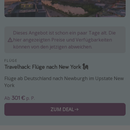
Normandie Urlaub
Goa Urlaub
St. Lucia Urlaub
Dieses Angebot ist schon ein paar Tage alt. Die
Kefalonia Urlaub
hier angezeigten Preise und Verfügbarkeiten
Krabi Urlaub
können von den jetzigen abweichen.
Tulum Urlaub
FLÜGE
Sri Lanka Rundreise
Travelhack: Flüge nach New York 🗽
Japan Rundreise
Flüge ab Deutschland nach Newburgh im Upstate New
York
Reisethemen
301 €
Ab
p. P.
Alle Reisethemen
ZUM DEAL
Wellnessurlaub
Disneyland Paris
Roadtrips