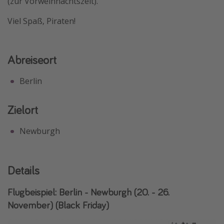
(zur Vorweihnachtszeit).
Travel Know How
Viel Spaß, Piraten!
Silvesterreisen
Last Minute Urlaub Mallorca
Abreiseort
Last Minute Urlaub Deutschland
Berlin
Zielort
Newburgh
Details
Flugbeispiel: Berlin - Newburgh (20. - 26.
November) (Black Friday)