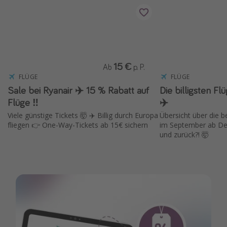
15 €
Ab
p. P.
FLÜGE
FLÜGE
Sale bei Ryanair ✈️ 15 % Rabatt auf
Die billigsten F
Flüge ‼️
✈️
Viele günstige Tickets 🤯 ✈️ Billig durch Europa
Übersicht über die 
fliegen 👉 One-Way-Tickets ab 15€ sichern
im September ab Deu
und zurück?! 🤯