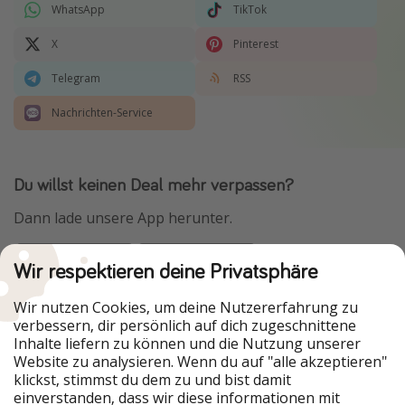
WhatsApp
TikTok
X
Pinterest
Telegram
RSS
Nachrichten-Service
Du willst keinen Deal mehr verpassen?
Dann lade unsere App herunter.
Wir respektieren deine Privatsphäre
Urlaubspiraten ist Teil der HolidayPirates Group
Wir nutzen Cookies, um deine Nutzererfahrung zu
verbessern, dir persönlich auf dich zugeschnittene
Unsere Märkte
Inhalte liefern zu können und die Nutzung unserer
Website zu analysieren. Wenn du auf "alle akzeptieren"
PiratinViaggio
HolidayPirates
klickst, stimmst du dem zu und bist damit
VakantiePiraten
WakacyjniPiraci
einverstanden, dass wir diese informationen mit
VoyagesPirates
Ferienpiraten