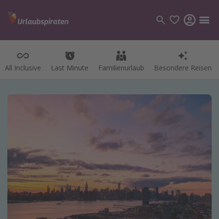
All Inclusive
Last Minute
Familienurlaub
Besondere Reisen
Kategorien
Flüge
Hotel
Pauschalreisen
Kreuzfahrten
Reiseziele
Alle Reiseziele
Bodensee Urlaub
Gozo Urlaub