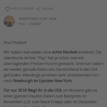
Wochenendtrip
HINZUFÜGEN
TEILEN
Singlereisen
VERÖFFENTLICHT VON
Strandurlaub
Marc
·
2.5.2023
Gruppenreisen
Hotels in Hamburg
Ahoi Piraten!
Hotels in Amsterdam
Wir haben mal wieder eine
echte Neuheit
entdeckt. Die
Hotels am Achensee
isländische Airline "
Play
" hat ja schon mal mit
überragenden Preisen Furore gemacht. Und nun haben
Weitere Themen
wir wieder geniale Raten von Deutschland in die USA
gefunden. Allerdings an einen sehr unbekannten Ort -
Reise Journal
nach
Newburgh im Upstate New York.
Familienurlaub in der Türkei
Für nur 301€ fliegt ihr in die USA.
Im Moment gibt es
Rundreisen in Thailand
einen ganzen Haufen Daten zum Bestpreis im
Bahnreisen in der Schweiz
November (z.B. zum Black Friday) oder im Dezember
Reisepassfreie Reiseziele