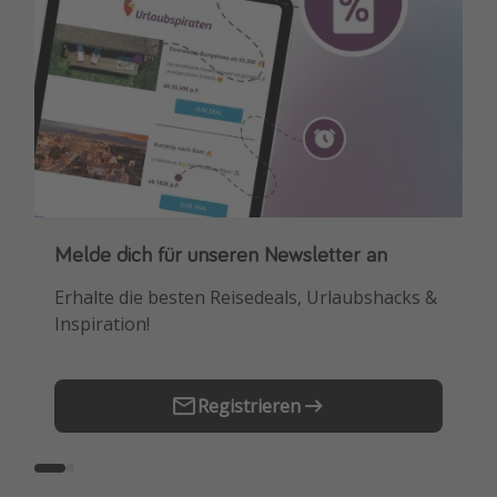
Melde dich für unseren Newsletter an
Downloade unsere App
Erhalte die besten Reisedeals, Urlaubshacks &
Buche die besten Reiseschnäppchen als
Inspiration!
Erstes.
Registrieren