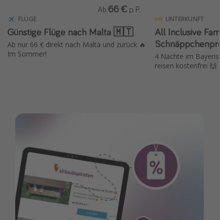
66 €
Ab
p. P.
FLÜGE
UNTERKUNFT
Günstige Flüge nach Malta 🇲🇹
All Inclusive Fa
Schnäppchenpre
Ab nur 66 € direkt nach Malta und zurück 🔥
Im Sommer!
4 Nächte im Bayerisc
reisen kostenfrei 🙌