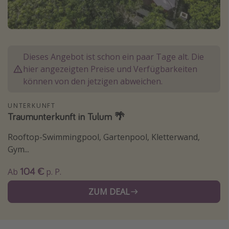
Normandie Urlaub
Goa Urlaub
St. Lucia Urlaub
Dieses Angebot ist schon ein paar Tage alt. Die
Kefalonia Urlaub
hier angezeigten Preise und Verfügbarkeiten
Krabi Urlaub
können von den jetzigen abweichen.
Tulum Urlaub
UNTERKUNFT
Sri Lanka Rundreise
Traumunterkunft in Tulum 🌴
Japan Rundreise
Rooftop-Swimmingpool, Gartenpool, Kletterwand,
Gym...
Reisethemen
104 €
Ab
p. P.
Alle Reisethemen
ZUM DEAL
Wellnessurlaub
Disneyland Paris
Roadtrips