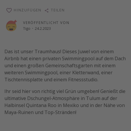
Wochenendtrip
HINZUFÜGEN
TEILEN
Singlereisen
VERÖFFENTLICHT VON
Strandurlaub
Tigo
·
24.2.2023
Gruppenreisen
Hotels in Hamburg
Das ist unser Traumhaus! Dieses Juwel von einem
Hotels in Amsterdam
Airbnb hat einen privaten Swimmingpool auf dem Dach
Hotels am Achensee
und einen großen Gemeinschaftsgarten mit einem
weiteren Swimmingpool, einer Kletterwand, einer
Tischtennisplatte und einem Fitnessstudio.
Weitere Themen
Ihr seid hier von richtig viel Grün umgeben! Genießt die
Reise Journal
ultimative Dschungel-Atmosphäre in Tulum auf der
Familienurlaub in der Türkei
Halbinsel Quintana Roo in Mexiko und in der Nähe von
Rundreisen in Thailand
Maya-Ruinen und Top-Stränden!
Bahnreisen in der Schweiz
Reisepassfreie Reiseziele