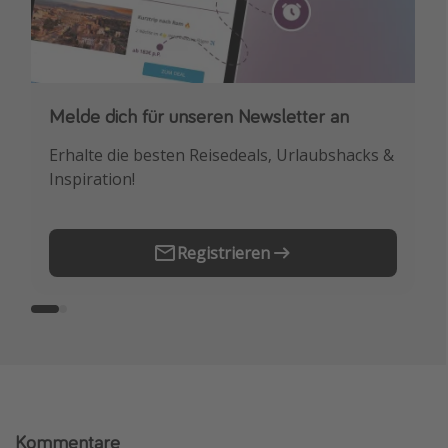
Melde dich für unseren Newsletter an
Downloade unsere App
Erhalte die besten Reisedeals, Urlaubshacks &
Buche die besten Reiseschnäppchen als
Inspiration!
Erstes.
Registrieren
Kommentare