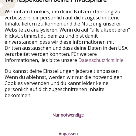
Urlaubspiraten ist Teil der HolidayPirates Group
Wir nutzen Cookies, um deine Nutzererfahrung zu
verbessern, dir persönlich auf dich zugeschnittene
Unsere Märkte
Inhalte liefern zu können und die Nutzung unserer
Website zu analysieren. Wenn du auf "alle akzeptieren"
PiratinViaggio
HolidayPirates
klickst, stimmst du dem zu und bist damit
VakantiePiraten
WakacyjniPiraci
einverstanden, dass wir diese informationen mit
VoyagesPirates
Ferienpiraten
Dritten austauschen und dass deine Daten in den USA
Urlaubspiraten
ViajerosPiratas
verarbeitet werden könnten. Für weitere
TravelPirates
Informationen, lies bitte unsere
.
Datenschutzrichtlinie
Unsere Gruppe
Du kannst deine Einstellungen jederzeit anpassen.
HolidayPirates Group
Wenn du ablehnst, werden wir nur die notwendigen
Cookies verwenden und du kannt leider keine
Lerne uns kennen
Rechtliches
persönlich auf dich zugeschnittenen Inhalte
bekommen.
Über uns
Datenschutz
Karriere
Impressum
Nur notwendige
Presse
Unsere Regeln
Anpassen
Partner
Kontakt