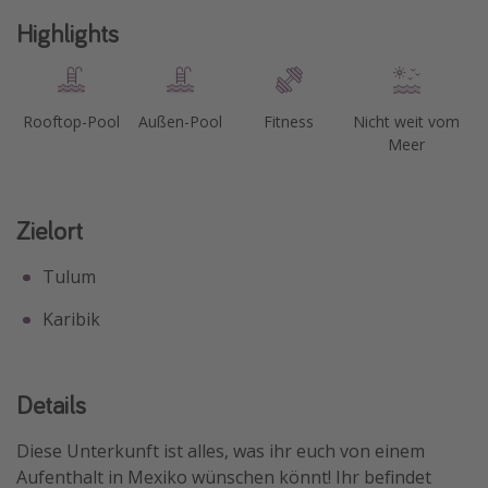
Highlights
Travel Know How
Silvesterreisen
Last Minute Urlaub Mallorca
Rooftop-Pool
Außen-Pool
Fitness
Nicht weit vom
Last Minute Urlaub Deutschland
Meer
Zielort
Tulum
Karibik
Details
Diese Unterkunft ist alles, was ihr euch von einem
Aufenthalt in Mexiko wünschen könnt! Ihr befindet