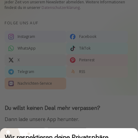
jeder Zeit von unserem Newsletter abmelden. Weitere Informationen
findest du in unserer
Datenschutzerklärung
.
FOLGE UNS AUF
Instagram
Facebook
WhatsApp
TikTok
X
Pinterest
Telegram
RSS
Nachrichten-Service
Du willst keinen Deal mehr verpassen?
Dann lade unsere App herunter.
Wir respektieren deine Privatsphäre