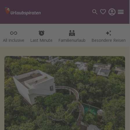
All Inclusive
Last Minute
Familienurlaub
Besondere Reisen
Kategorien
Flüge
Hotel
Pauschalreisen
Kreuzfahrten
Reiseziele
Alle Reiseziele
Bodensee Urlaub
Gozo Urlaub