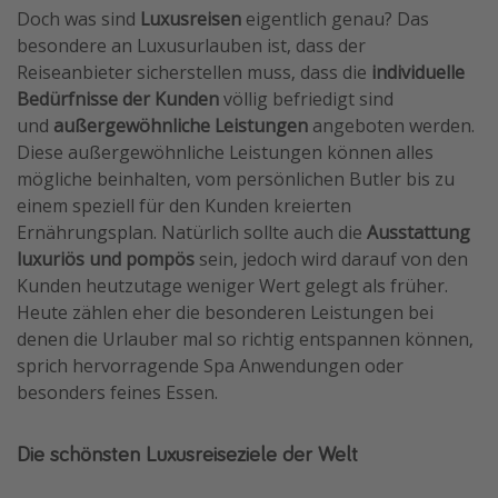
Doch was sind
Luxusreisen
eigentlich genau? Das
Travel Know How
besondere an Luxusurlauben ist, dass der
Silvesterreisen
Reiseanbieter sicherstellen muss, dass die
individuelle
Bedürfnisse der Kunden
völlig befriedigt sind
Last Minute Urlaub Mallorca
und
außergewöhnliche Leistungen
angeboten werden.
Last Minute Urlaub Deutschland
Diese außergewöhnliche Leistungen können alles
mögliche beinhalten, vom persönlichen Butler bis zu
einem speziell für den Kunden kreierten
Ernährungsplan. Natürlich sollte auch die
Ausstattung
luxuriös und pompös
sein, jedoch wird darauf von den
Kunden heutzutage weniger Wert gelegt als früher.
Heute zählen eher die besonderen Leistungen bei
denen die Urlauber mal so richtig entspannen können,
sprich hervorragende Spa Anwendungen oder
besonders feines Essen.
Die schönsten Luxusreiseziele der Welt