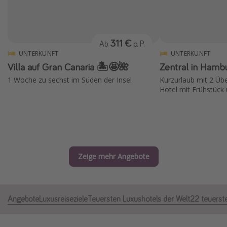
Normandie Urlaub
Goa Urlaub
311 €
Ab
p. P.
St. Lucia Urlaub
UNTERKUNFT
UNTERKUNFT
Kefalonia Urlaub
Villa auf Gran Canaria 🏝️🤩🌺
Zentral in Hamb
Krabi Urlaub
1 Woche zu sechst im Süden der Insel
Kurzurlaub mit 2 Üb
Hotel mit Frühstück
Tulum Urlaub
Sri Lanka Rundreise
Japan Rundreise
Reisethemen
Zeige mehr Angebote
Alle Reisethemen
Wellnessurlaub
Angebote
Luxusreiseziele
Teuersten Luxushotels der Welt
22 teuerste
Disneyland Paris
Roadtrips