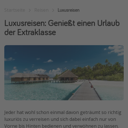
Wochenendtrip
Startseite
Reisen
Luxusreisen
Singlereisen
Luxusreisen: Genießt einen Urlaub
Strandurlaub
der Extraklasse
Gruppenreisen
Hotels in Hamburg
Hotels in Amsterdam
Hotels am Achensee
Weitere Themen
Reise Journal
Familienurlaub in der Türkei
Rundreisen in Thailand
Jeder hat wohl schon einmal davon geträumt so richtig
Bahnreisen in der Schweiz
luxuriös zu verreisen und sich dabei einfach nur von
Vorne bis Hinten bedienen und verwöhnen zu lassen.
Reisepassfreie Reiseziele