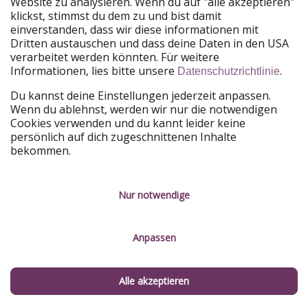
Website zu analysieren. Wenn du auf "alle akzeptieren"
klickst, stimmst du dem zu und bist damit
einverstanden, dass wir diese informationen mit
Hongkong, Hongkong
Dritten austauschen und dass deine Daten in den USA
verarbeitet werden könnten. Für weitere
Die
moderne Hafenstadt und Metropole
Hongkong
ist
Informationen, lies bitte unsere
.
Datenschutzrichtlinie
ein Sonderverwaltungsgebiet in China und äußerst
Du kannst deine Einstellungen jederzeit anpassen.
beliebt bei Asienreisen. Es ist laut, es ist bunt, es ist
Wenn du ablehnst, werden wir nur die notwendigen
modern und trotzdem kann man jede Menge Kultur
Cookies verwenden und du kannt leider keine
und vor allem leckeres Essen entdecken.
persönlich auf dich zugeschnittenen Inhalte
Normalerweise ist
Asien
ja ein
relativ günstiges
bekommen.
Reiseziel
, aber Hongkong schafft es trotzdem auf
unseren nächster Platz der teuersten Reiseziele der
Nur notwendige
Welt. Warum, dass erfahrt ihr in unserer
Kostenaufstellung für Lebensmittel.
Anpassen
Essen für zwei (Restaurant): durchschnittlich 41,26€
Flasche Wein: durchschnittlich 21,36€
Alle akzeptieren
Kaffee: durchschnittlich 4,87€