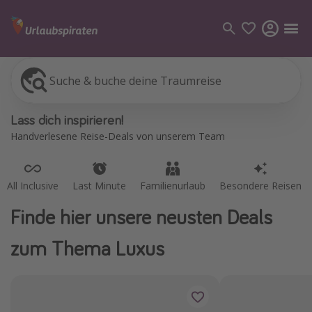
Suche & buche deine Traumreise
All Inclusive
Last Minute
Familienurlaub
Besondere Reisen
Kategorien
Lass dich inspirieren!
Flüge
Handverlesene Reise-Deals von unserem Team
Hotel
Pauschalreisen
All Inclusive
Last Minute
Familienurlaub
Besondere Reisen
Kreuzfahrten
Finde hier unsere neusten Deals
Reiseziele
zum Thema Luxus
Alle Reiseziele
Bodensee Urlaub
Gozo Urlaub