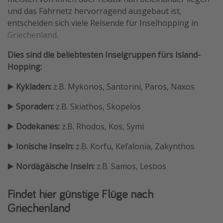
und das Fährnetz hervorragend ausgebaut ist,
Travel Know How
entscheiden sich viele Reisende für Inselhopping in
Silvesterreisen
Griechenland
.
Last Minute Urlaub Mallorca
Dies sind die beliebtesten Inselgruppen fürs Island-
Last Minute Urlaub Deutschland
Hopping:
▶️
Kykladen:
z.B. Mykonos, Santorini, Paros, Naxos
▶️
Sporaden:
z.B. Skiathos, Skopelos
▶️
Dodekanes:
z.B. Rhodos, Kos, Symi
▶️
Ionische Inseln:
z.B. Korfu, Kefalonia, Zakynthos
▶️
Nordägäische Inseln:
z.B. Samos, Lesbos
Findet hier günstige Flüge nach
Griechenland