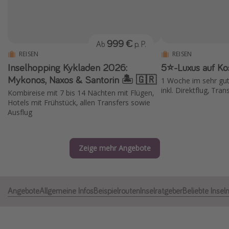
Normandie Urlaub
Goa Urlaub
999 €
Ab
p. P.
St. Lucia Urlaub
REISEN
REISEN
Kefalonia Urlaub
Inselhopping Kykladen 2026:
5⭐️-Luxus auf Ko
Krabi Urlaub
Mykonos, Naxos & Santorin 🏝️ 🇬🇷
1 Woche im sehr gut
inkl. Direktflug, Tra
Kombireise mit 7 bis 14 Nächten mit Flügen,
Tulum Urlaub
Hotels mit Frühstück, allen Transfers sowie
Sri Lanka Rundreise
Ausflug
Japan Rundreise
Zeige mehr Angebote
Reisethemen
Alle Reisethemen
Angebote
Allgemeine Infos
Beispielrouten
Inselratgeber
Beliebte Insel
Wellnessurlaub
Disneyland Paris
Roadtrips