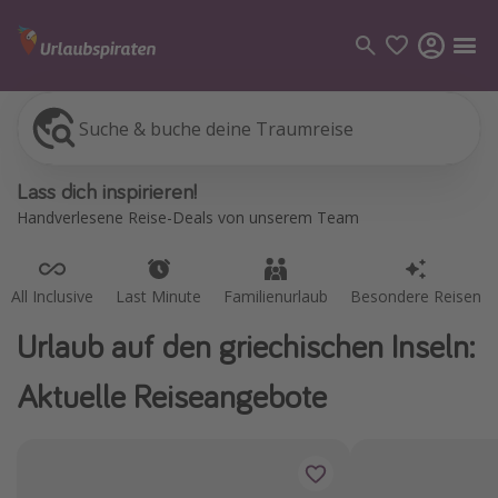
Suche & buche deine Traumreise
All Inclusive
Last Minute
Familienurlaub
Besondere Reisen
Kategorien
Lass dich inspirieren!
Flüge
Handverlesene Reise-Deals von unserem Team
Hotel
Pauschalreisen
All Inclusive
Last Minute
Familienurlaub
Besondere Reisen
Kreuzfahrten
Urlaub auf den griechischen Inseln:
Reiseziele
Aktuelle Reiseangebote
Alle Reiseziele
Bodensee Urlaub
Gozo Urlaub