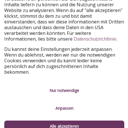
Inhalte liefern zu können und die Nutzung unserer
Unsere Märkte
Website zu analysieren. Wenn du auf "alle akzeptieren"
klickst, stimmst du dem zu und bist damit
PiratinViaggio
HolidayPirates
einverstanden, dass wir diese informationen mit Dritten
VakantiePiraten
WakacyjniPiraci
austauschen und dass deine Daten in den USA
VoyagesPirates
Ferienpiraten
verarbeitet werden könnten. Für weitere
Urlaubspiraten
ViajerosPiratas
Informationen, lies bitte unsere
.
Datenschutzrichtlinie
TravelPirates
Du kannst deine Einstellungen jederzeit anpassen.
Unsere Gruppe
Wenn du ablehnst, werden wir nur die notwendigen
HolidayPirates Group
Cookies verwenden und du kannt leider keine
persönlich auf dich zugeschnittenen Inhalte
Lerne uns kennen
Rechtliches
bekommen.
Über uns
Datenschutz
Nur notwendige
Karriere
Impressum
Presse
Unsere Regeln
Anpassen
Partner
Kontakt
Alle akzeptieren