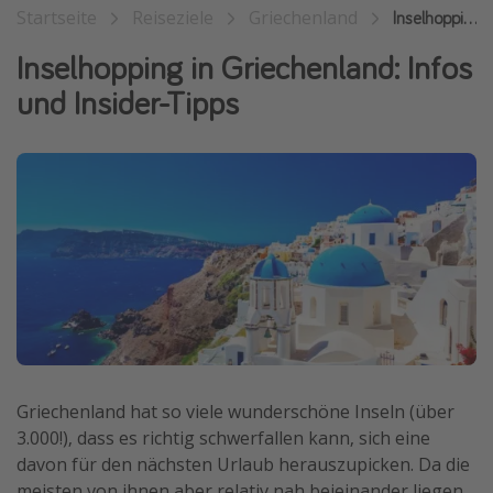
Startseite
Reiseziele
Griechenland
Inselhopping
Wochenendtrip
Inselhopping in Griechenland: Infos
Singlereisen
und Insider-Tipps
Strandurlaub
Gruppenreisen
Hotels in Hamburg
Hotels in Amsterdam
Hotels am Achensee
Weitere Themen
Reise Journal
Familienurlaub in der Türkei
Griechenland hat so viele wunderschöne Inseln (über
Rundreisen in Thailand
3.000!), dass es richtig schwerfallen kann, sich eine
Bahnreisen in der Schweiz
davon für den nächsten Urlaub herauszupicken. Da die
Reisepassfreie Reiseziele
meisten von ihnen aber relativ nah beieinander liegen