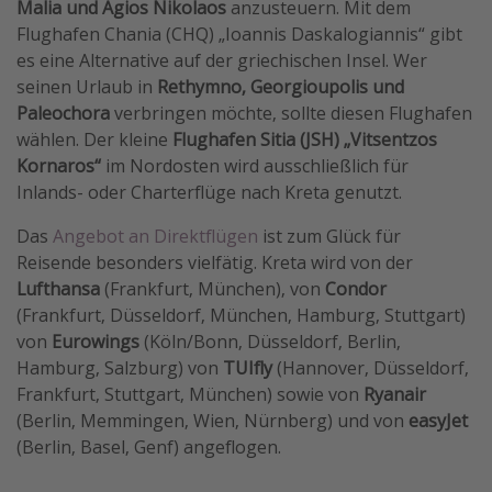
Malia und Agios Nikolaos
anzusteuern. Mit dem
Flughafen Chania (CHQ) „Ioannis Daskalogiannis“ gibt
es eine Alternative auf der griechischen Insel. Wer
seinen Urlaub in
Rethymno, Georgioupolis und
Paleochora
verbringen möchte, sollte diesen Flughafen
wählen. Der kleine
Flughafen Sitia (JSH) „Vitsentzos
Kornaros“
im Nordosten wird ausschließlich für
Inlands- oder Charterflüge nach Kreta genutzt.
Das
Angebot an Direktflügen
ist zum Glück für
Reisende besonders vielfätig. Kreta wird von der
Lufthansa
(Frankfurt, München), von
Condor
(Frankfurt, Düsseldorf, München, Hamburg, Stuttgart)
von
Eurowings
(Köln/Bonn, Düsseldorf, Berlin,
Hamburg, Salzburg) von
TUIfly
(Hannover, Düsseldorf,
Frankfurt, Stuttgart, München) sowie von
Ryanair
(Berlin, Memmingen, Wien, Nürnberg) und von
easyJet
(Berlin, Basel, Genf) angeflogen.