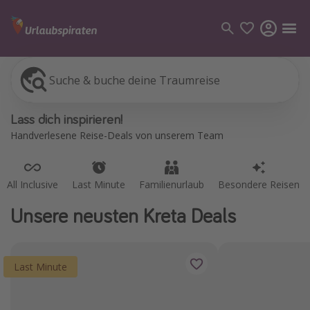
Suche & buche deine Traumreise
All Inclusive
Last Minute
Familienurlaub
Besondere Reisen
Kategorien
Lass dich inspirieren!
Flüge
Handverlesene Reise-Deals von unserem Team
Hotel
Pauschalreisen
All Inclusive
Last Minute
Familienurlaub
Besondere Reisen
Kreuzfahrten
Unsere neusten Kreta Deals
Reiseziele
Alle Reiseziele
Last Minute
Bodensee Urlaub
Gozo Urlaub