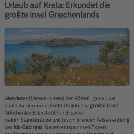
Urlaub auf Kreta: Erkundet die
Wochenendtrip
größte Insel Griechenlands
Singlereisen
Strandurlaub
Gruppenreisen
Hotels in Hamburg
Hotels in Amsterdam
Hotels am Achensee
Weitere Themen
Reise Journal
Glasklares Wasser
im
Land der Götter
- genau das
Familienurlaub in der Türkei
findet ihr bei eurem
Kreta Urlaub
. Die
größte Insel
Griechenlands
besticht durch seine
Rundreisen in Thailand
weiten
Standstrände
und faszinierenden Felsen entlang
Bahnreisen in der Schweiz
des
Ida-Gebirges
. Neben entspannten Tagen
Reisepassfreie Reiseziele