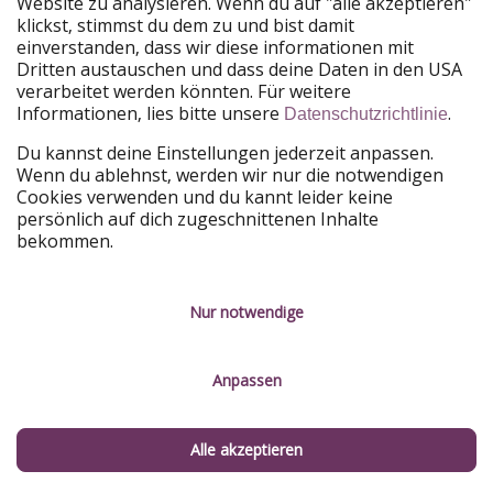
Website zu analysieren. Wenn du auf "alle akzeptieren"
Elafonissi:
Ein rosa Sand und kristallklares, flaches
klickst, stimmst du dem zu und bist damit
Wasser, der ideal für Familien und
einverstanden, dass wir diese informationen mit
außergewöhnliche Fotomotive ist.
Dritten austauschen und dass deine Daten in den USA
verarbeitet werden könnten. Für weitere
Balos:
Eine Lagune mit türkisblauem Wasser und
Informationen, lies bitte unsere
.
Datenschutzrichtlinie
weißem Sand zum Genießen, umgeben von
Du kannst deine Einstellungen jederzeit anpassen.
beeindruckender Bergkulisse.
Wenn du ablehnst, werden wir nur die notwendigen
Cookies verwenden und du kannt leider keine
Vai:
Dieser Strand ist berühmt für seinen
persönlich auf dich zugeschnittenen Inhalte
Palmenhain. Er kombiniert Naturstrand mit
bekommen.
exotischem Flair.
Falassarna:
Ein breiter Sandstrand mit sanften
Nur notwendige
Wellen, der perfekt ist für Sonnenanbeter und
Wassersportler.
Anpassen
Preveli:
Gelegen an einer Flussmündung ist der
Palmenstrand inmitten einer beeindruckenden
Schlucht. Er ist ideal für Abenteurer, die keine Mühe
Alle akzeptieren
scheuen.