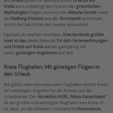
am
Strand
solltet ihr während eures
Urlaubs auf
Kreta
auch unbedingt den Spuren der
griechischen
Travel Know How
Mythologien
folgen und euch die
Idäische Grotte
sowie
Silvesterreisen
die
Siedlung Knossos
aus der
Bronzezeit
anschauen
Last Minute Urlaub Mallorca
und in die Geschichte des Landes abtauchen!
Last Minute Urlaub Deutschland
Egal was du machen möchtest,
Griechenlands größte
Insel ist das
ideale Reiseziel
für dich
.
Ferienwohnungen
und
Hotels auf Kreta
warten ganzjährig mit
vielen
günstigen Angeboten
auf dich.
Kreta Flughafen: Mit günstigen Flügen in
den Urlaub
Mit gleich zwei internationalen Flughäfen besitzt Kreta
ein vielseitiges Angebot für die Anreise auf die
Urlaubsinsel. Der
Heraklion (HER) „Nikos Kazantzakis“
ist der größte und wichtigste Flughafen von Kreta. Er
ist ideal, um die beliebten Urlaubsorte
Hersonissos,