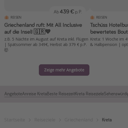
Normandie Urlaub
439 €
Ab
p. P.
Goa Urlaub
REISEN
REISEN
Griechenland ruft: Mit All Inclusive
Tschüss Hotelbun
St. Lucia Urlaub
auf die Insel! 🇬🇷💙
bewertetes Bout
Kefalonia Urlaub
z.B. 5 Nächte im August auf Kreta inkl. Flügen
Kreta: 1 Woche im 4*
Krabi Urlaub
| Spätsommer ab 349€, Herbst ab 379 € p.P.
& Halbpension | opt
🤯
Tulum Urlaub
Sri Lanka Rundreise
Zeige mehr Angebote
Japan Rundreise
Reisethemen
Angebote
Anreise Kreta
Beste Reisezeit
Kreta Reiseziele
Sehenswürdig
Alle Reisethemen
Wellnessurlaub
Disneyland Paris
Startseite
Reiseziele
Griechenland
Kreta
Roadtrips