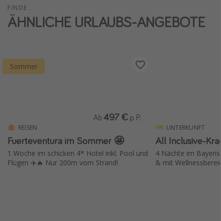
FINDE
Wochenendtrip
ÄHNLICHE URLAUBS-ANGEBOTE
Singlereisen
Strandurlaub
Gruppenreisen
Sommer
Hotels in Hamburg
Hotels in Amsterdam
Hotels am Achensee
497 €
Ab
p. P.
REISEN
UNTERKUNFT
Weitere Themen
Fuerteventura im Sommer 🤩
All Inclusive-Kra
1 Woche im schicken 4* Hotel inkl. Pool und
4 Nächte im Bayeris
Reise Journal
Flügen ✈️🔥 Nur 200m vom Strand!
& mit Wellnessberei
Familienurlaub in der Türkei
Rundreisen in Thailand
Bahnreisen in der Schweiz
Reisepassfreie Reiseziele