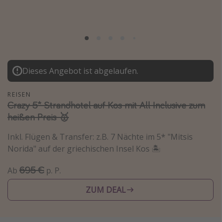
Normandie Urlaub
Goa Urlaub
St. Lucia Urlaub
Kefalonia Urlaub
Dieses Angebot ist abgelaufen.
Krabi Urlaub
Tulum Urlaub
REISEN
Crazy 5* Strandhotel auf Kos mit All Inclusive zum
Sri Lanka Rundreise
heißen Preis 🥇
Japan Rundreise
Inkl. Flügen & Transfer: z.B. 7 Nächte im 5* "Mitsis
Norida" auf der griechischen Insel Kos 🏝️
Reisethemen
695 €
Ab
p. P.
Alle Reisethemen
Wellnessurlaub
ZUM DEAL
Disneyland Paris
Roadtrips