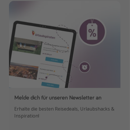
Travel Know How
Silvesterreisen
Last Minute Urlaub Mallorca
Last Minute Urlaub Deutschland
Melde dich für unseren Newsletter an
Downloade unsere App
Erhalte die besten Reisedeals, Urlaubshacks &
Buche die besten Reiseschnäppchen als
Inspiration!
Erstes.