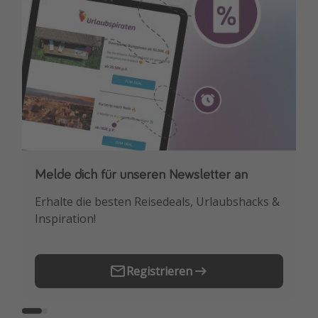
Melde dich für unseren Newsletter an
Downloade unsere App
Erhalte die besten Reisedeals, Urlaubshacks &
Buche die besten Reiseschnäppchen als
Inspiration!
Erstes.
Registrieren