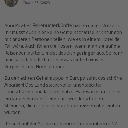
Gina
·
28.4.2023
Wochenendtrip
Singlereisen
Ahoi Pirates!
Ferienunterkünfte
haben einige Vorteile:
Strandurlaub
Ihr müsst euch hier keine Gemeinschaftseinrichtungen
Gruppenreisen
mit anderen Personen teilen, wie es in einem Hotel der
Hotels in Hamburg
Fall wäre. Auch fallen die Kosten, wenn man sie auf die
Reisenden aufteilt, meist deutlich geringer aus. So kann
Hotels in Amsterdam
man sich dann doch noch etwas mehr Luxus im
Hotels am Achensee
Vergleich zum Hotel gönnen.
Zu den echten Geheimtipps in Europa zählt das schöne
Weitere Themen
Albanien
! Das Land steckt voller unentdeckter
Reise Journal
Landschaften und Kulturschätze. Es erwartet euch hier
ein langer Küstenstreifen mit wunderschönen
Familienurlaub in der Türkei
Stränden, die noch nicht von Tourimassen überlaufen
Rundreisen in Thailand
wurden.
Bahnreisen in der Schweiz
Ihr seid auf der Suche nach eurer Traumunterkunft?
Reisepassfreie Reiseziele