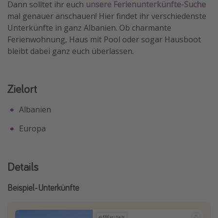
Dann solltet ihr euch
unsere Ferienunterkünfte-Suche
Travel Know How
mal genauer anschauen! Hier findet ihr verschiedenste
Unterkünfte in ganz Albanien. Ob charmante
Silvesterreisen
Ferienwohnung, Haus mit Pool oder sogar Hausboot
Last Minute Urlaub Mallorca
bleibt dabei ganz euch überlassen.
Last Minute Urlaub Deutschland
Zielort
Albanien
Europa
Details
Beispiel-Unterkünfte