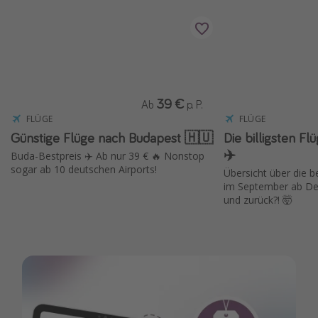
39 €
Ab
p. P.
FLÜGE
FLÜGE
Günstige Flüge nach Budapest 🇭🇺
Die billigsten F
✈️
Buda-Bestpreis ✈️ Ab nur 39 € 🔥 Nonstop
sogar ab 10 deutschen Airports!
Übersicht über die 
im September ab Deu
und zurück?! 🤯