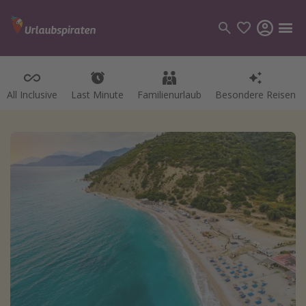
All Inclusive
Last Minute
Familienurlaub
Besondere Reisen
Kategorien
Flüge
Hotel
Pauschalreisen
Kreuzfahrten
Reiseziele
Alle Reiseziele
Bodensee Urlaub
Gozo Urlaub