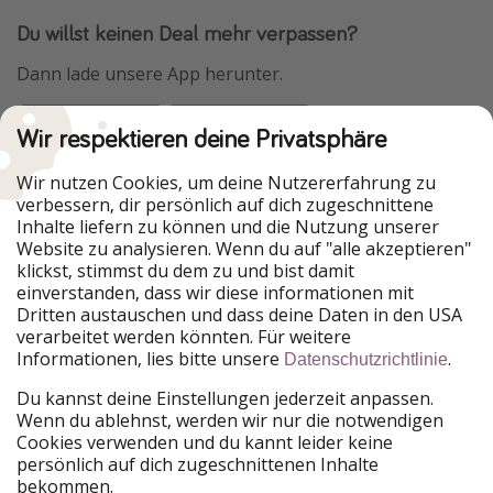
Du willst keinen Deal mehr verpassen?
Dann lade unsere App herunter.
Wir respektieren deine Privatsphäre
Urlaubspiraten ist Teil der HolidayPirates Group
Wir nutzen Cookies, um deine Nutzererfahrung zu
verbessern, dir persönlich auf dich zugeschnittene
Unsere Märkte
Inhalte liefern zu können und die Nutzung unserer
Website zu analysieren. Wenn du auf "alle akzeptieren"
PiratinViaggio
HolidayPirates
klickst, stimmst du dem zu und bist damit
VakantiePiraten
WakacyjniPiraci
einverstanden, dass wir diese informationen mit
VoyagesPirates
Ferienpiraten
Dritten austauschen und dass deine Daten in den USA
Urlaubspiraten
ViajerosPiratas
verarbeitet werden könnten. Für weitere
TravelPirates
Informationen, lies bitte unsere
.
Datenschutzrichtlinie
Unsere Gruppe
Du kannst deine Einstellungen jederzeit anpassen.
HolidayPirates Group
Wenn du ablehnst, werden wir nur die notwendigen
Cookies verwenden und du kannt leider keine
Lerne uns kennen
Rechtliches
persönlich auf dich zugeschnittenen Inhalte
bekommen.