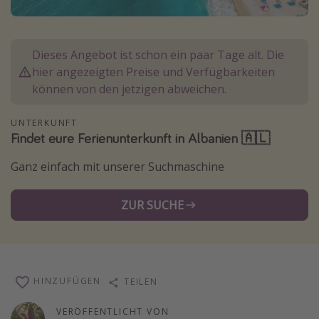
Normandie Urlaub
Goa Urlaub
Dieses Angebot ist schon ein paar Tage alt. Die
St. Lucia Urlaub
hier angezeigten Preise und Verfügbarkeiten
Kefalonia Urlaub
können von den jetzigen abweichen.
Krabi Urlaub
UNTERKUNFT
Tulum Urlaub
Findet eure Ferienunterkunft in Albanien 🇦🇱
Sri Lanka Rundreise
Ganz einfach mit unserer Suchmaschine
Japan Rundreise
ZUR SUCHE
Reisethemen
Alle Reisethemen
Wellnessurlaub
HINZUFÜGEN
TEILEN
Disneyland Paris
VERÖFFENTLICHT VON
Roadtrips