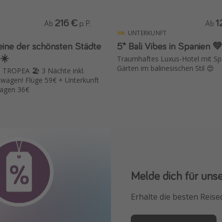
216 €
1
Ab
p. P.
Ab
UNTERKUNFT
 eine der schönsten Städte
5* Bali Vibes in Spanien 
 ☀️
Traumhaftes Luxus-Hotel mit Sp
Gärten im balinesischen Stil 😍
 TROPEA 🏖️ 3 Nächte inkl.
wagen! Flüge 59€ + Unterkunft
agen 36€
Melde dich für uns
Downloade unsere
Erhalte die besten Reise
Buche die besten Reises