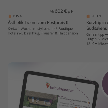
602 €
Ab
p. P.
REISEN
REISEN
Ästhetik-Traum zum Bestpreis ‼️
Kurztrip in
Süditaliens
Kreta: 1 Woche im stylischen 4*-Boutique-
Hotel inkl. Direktflug, Transfer & Halbpension
Geheimtipp ➡️
Flügen & Miet
121€ + Mietw