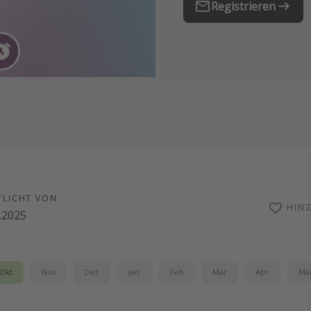
Registrieren
TLICHT VON
HIN
.2025
Okt
Nov
Dez
Jan
Feb
Mär
Apr
Ma