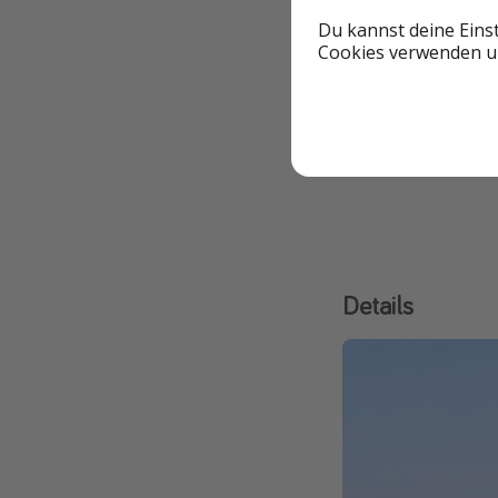
Zielort
Du kannst deine Eins
Cookies verwenden un
Mastichari
Kos
Europa
Details