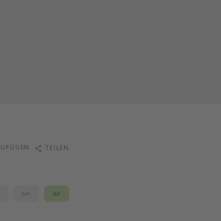
ZUFÜGEN
TEILEN
i
Jun
Jul