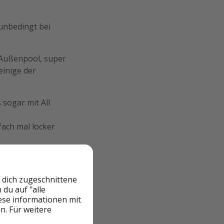
 unbedingt bei
r Außenpool, super
einige der
 sogar mit All
fach mal locker
ht mehr lange
 dich zugeschnittene
du auf "alle
iese informationen mit
n. Für weitere