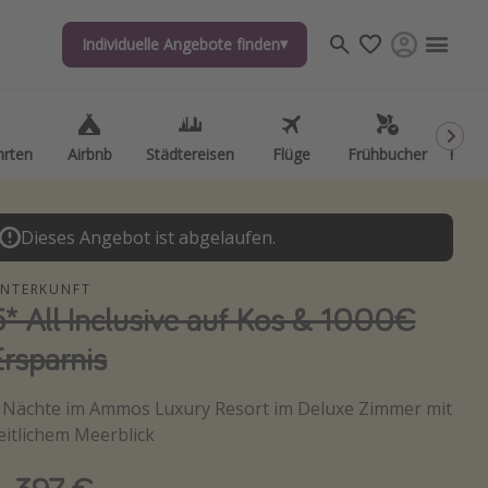
Individuelle Angebote finden
Individuelle Angebote finden
hrten
hrten
Airbnb
Airbnb
Städtereisen
Städtereisen
Flüge
Flüge
Frühbucher
Frühbucher
Kurzu
Kurzu
Dieses Angebot ist abgelaufen.
NTERKUNFT
5* All Inclusive auf Kos & 1000€
Ersparnis
 Nächte im Ammos Luxury Resort im Deluxe Zimmer mit
eitlichem Meerblick