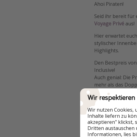
Ahoi Piraten!
Seid ihr bereit für
Voyage Privé
aus!
Hier erwartet euc
stylischer Innenbe
Highlights.
Den Bestpreis von 
Inclusive!
Auch genial: Die P
mehr als das Dopp
Wir respektieren
Daher heißt's hier
verfügbar.
Wir nutzen Cookies, 
Inhalte liefern zu kö
akzeptieren" klickst,
Dritten austauschen 
Informationen, lies b