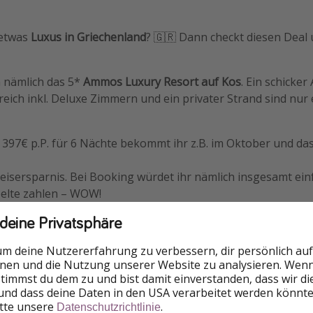
 etwas
Luxus in Griechenland
? 🇬🇷 Dann checkt diesen Deal
h nämlich das 5*
Ammos Luxury Resort auf Kos
. Ein schicke
reich inkl. Deluxe Zimmern und ein privater Strand sind nur 
397€ p.P. für 6 Nächte bekommt ihr z.B. im Oktober und das
reisersparnis. Bei Booking würdet ihr nämlich insgesamt ein
elte zahlen – WOW!
 deine Privatsphäre
 nicht lange überlegen und buchen, der Deal ist nämlich
nic
um deine Nutzererfahrung zu verbessern, dir persönlich auf
nnen und die Nutzung unserer Website zu analysieren. Wenn 
 stimmst du dem zu und bist damit einverstanden, dass wir d
und dass deine Daten in den USA verarbeitet werden könnte
itte unsere
.
Datenschutzrichtlinie