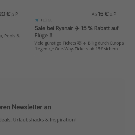
20 €
15 €
p. P.
Ab
p. P.
FLÜGE

Sale bei Ryanair ✈️ 15 % Rabatt auf
Flüge ‼️
a, Pools &
Viele günstige Tickets 🤯 ✈️ Billig durch Europa
fliegen 👉 One-Way-Tickets ab 15€ sichern
eren Newsletter an
 App
deals, Urlaubshacks & Inspiration!
chnäppchen als Erstes.