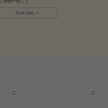
397 €
Ab
p. P.
ZUM DEAL