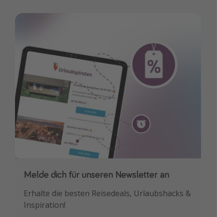
Melde dich für unseren Newsletter an
Downloade unsere App
Erhalte die besten Reisedeals, Urlaubshacks &
Buche die besten Reiseschnäppchen als
Inspiration!
Erstes.