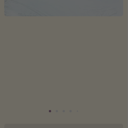
Normandie Urlaub
Goa Urlaub
St. Lucia Urlaub
Kefalonia Urlaub
Krabi Urlaub
Tulum Urlaub
Sri Lanka Rundreise
Japan Rundreise
Reisethemen
Alle Reisethemen
Wellnessurlaub
Disneyland Paris
Roadtrips