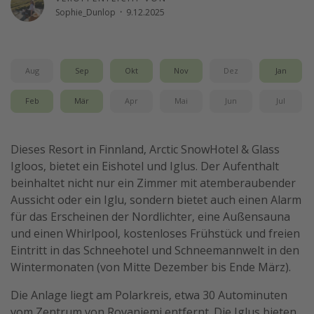
Sophie_Dunlop
·
9.12.2025
Travel Know How
Silvesterreisen
Last Minute Urlaub Mallorca
Aug
Sep
Okt
Nov
Dez
Jan
Last Minute Urlaub Deutschland
Feb
Mär
Apr
Mai
Jun
Jul
Dieses Resort in Finnland, Arctic SnowHotel & Glass
Igloos, bietet ein Eishotel und Iglus. Der Aufenthalt
beinhaltet nicht nur ein Zimmer mit atemberaubender
Aussicht oder ein Iglu, sondern bietet auch einen Alarm
für das Erscheinen der Nordlichter, eine Außensauna
und einen Whirlpool, kostenloses Frühstück und freien
Eintritt in das Schneehotel und Schneemannwelt in den
Wintermonaten (von Mitte Dezember bis Ende März).
Die Anlage liegt am Polarkreis, etwa 30 Autominuten
vom Zentrum von Rovaniemi entfernt. Die Iglus bieten