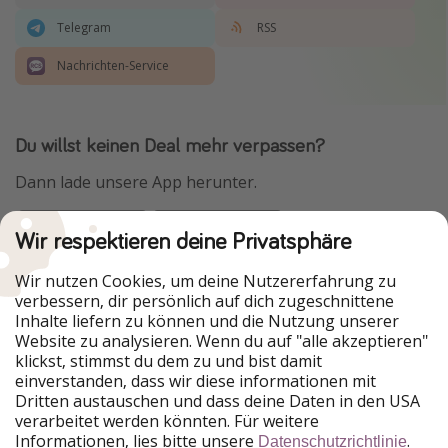
Telegram
RSS
Nachrichten-Service
Du willst keinen Deal mehr verpassen?
Dann lade unsere App herunter.
Wir respektieren deine Privatsphäre
Urlaubspiraten ist Teil der HolidayPirates Group
Wir nutzen Cookies, um deine Nutzererfahrung zu
verbessern, dir persönlich auf dich zugeschnittene
Unsere Märkte
Inhalte liefern zu können und die Nutzung unserer
Website zu analysieren. Wenn du auf "alle akzeptieren"
PiratinViaggio
HolidayPirates
klickst, stimmst du dem zu und bist damit
VakantiePiraten
WakacyjniPiraci
einverstanden, dass wir diese informationen mit
VoyagesPirates
Ferienpiraten
Dritten austauschen und dass deine Daten in den USA
Urlaubspiraten
ViajerosPiratas
verarbeitet werden könnten. Für weitere
TravelPirates
Informationen, lies bitte unsere
.
Datenschutzrichtlinie