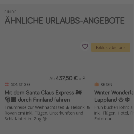
FINDE
ÄHNLICHE URLAUBS-ANGEBOTE
Exklusiv bei uns
437,50 €
Ab
p. P.
SONSTIGES
REISEN
Mit dem Santa Claus Express 🚂
Winter Wonderla
🎅🏼 durch Finnland fahren
Lappland ⛄️ ❄️
Traumreise zur Weihnachtszeit 🎄 Helsinki &
Früh buchen lohnt si
Rovaniemi inkl. Flügen, Unterkünften und
inkl. Flügen, Hotel, 
Schlafabteil im Zug 😎
Fototour