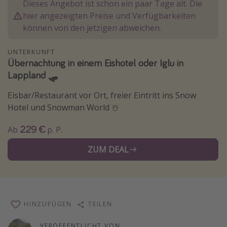
Dieses Angebot ist schon ein paar Tage alt. Die
Wochenendtrip
hier angezeigten Preise und Verfügbarkeiten
können von den jetzigen abweichen.
Singlereisen
Strandurlaub
UNTERKUNFT
Gruppenreisen
Übernachtung in einem Eishotel oder Iglu in
Lappland 🛷
Hotels in Hamburg
Hotels in Amsterdam
Eisbar/Restaurant vor Ort, freier Eintritt ins Snow
Hotel und Snowman World ☃️
Hotels am Achensee
229 €
Ab
p. P.
Weitere Themen
ZUM DEAL
Reise Journal
Familienurlaub in der Türkei
Rundreisen in Thailand
HINZUFÜGEN
TEILEN
Bahnreisen in der Schweiz
Reisepassfreie Reiseziele
VERÖFFENTLICHT VON