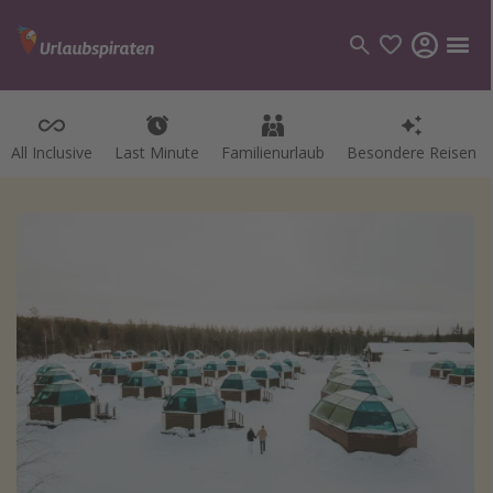
All Inclusive
Last Minute
Familienurlaub
Besondere Reisen
Kategorien
Flüge
Hotel
Pauschalreisen
Kreuzfahrten
Reiseziele
Alle Reiseziele
Bodensee Urlaub
Gozo Urlaub