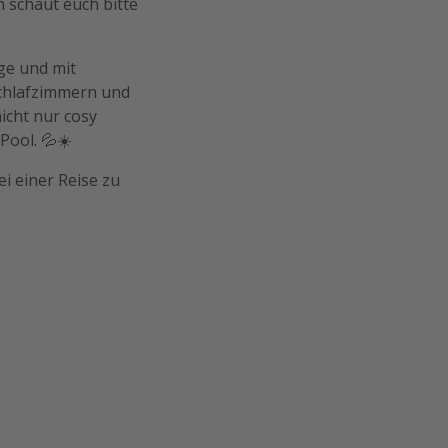
n schaut euch bitte
age und mit
chlafzimmern und
icht nur cosy
Pool. 💦☀️
ei einer Reise zu