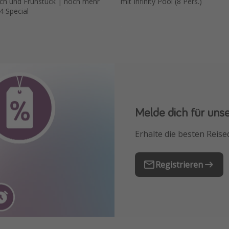
ich und Frühstück | noch mehr
mit Infinity Pool (8 Pers.)
4 Special
Melde dich für uns
Downloade unsere
Erhalte die besten Reise
Buche die besten Reises
Registrieren