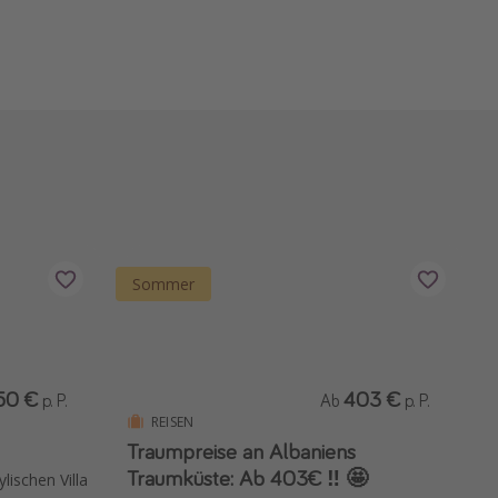
Sommer
50 €
403 €
p. P.
Ab
p. P.
REISEN
Traumpreise an Albaniens
Traumküste: Ab 403€ ‼️ 🤩
lischen Villa