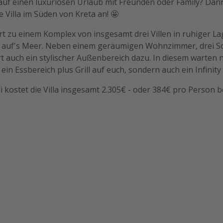
 auf einen luxuriösen Urlaub mit Freunden oder Family? Dan
e Villa im Süden von Kreta an! 🤩
hört zu einem Komplex von insgesamt drei Villen in ruhiger L
k auf's Meer. Neben einem geräumigen Wohnzimmer, drei S
 auch ein stylischer Außenbereich dazu. In diesem warten n
in Essbereich plus Grill auf euch, sondern auch ein Infinity 
li kostet die Villa insgesamt 2.305€ - oder 384€ pro Person b