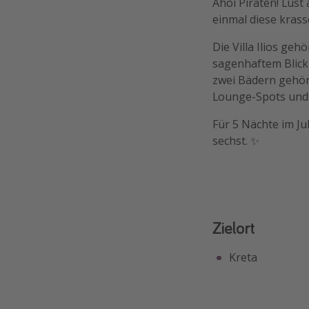
Ahoi Piraten! Lust
einmal diese krass
Die Villa Ilios ge
sagenhaftem Blic
zwei Bädern gehört
Lounge-Spots und e
Für 5 Nächte im Ju
sechst. ✨
Zielort
Kreta