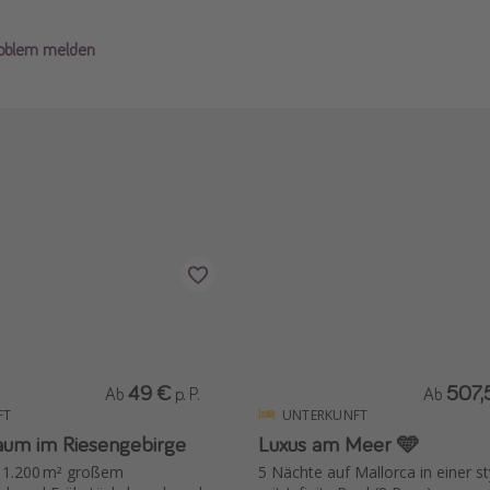
roblem melden
49 €
507,
Ab
p. P.
Ab
FT
UNTERKUNFT
aum im Riesengebirge
Luxus am Meer 🩵
t 1.200 m² großem
5 Nächte auf Mallorca in einer sty