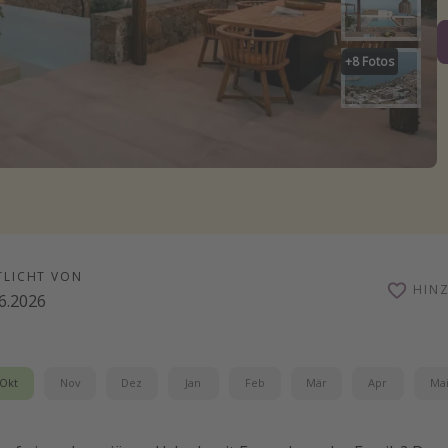
+
8
Fotos
TLICHT VON
HIN
6.2026
Okt
Nov
Dez
Jan
Feb
Mär
Apr
Ma