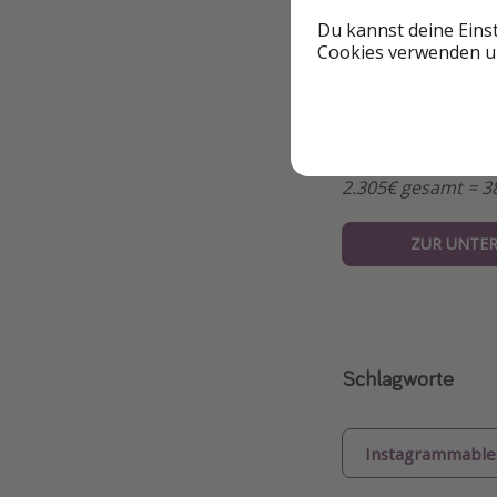
Du kannst deine Eins
Cookies verwenden un
2.305€ gesamt = 38
ZUR UNTE
Schlagworte
Instagrammable