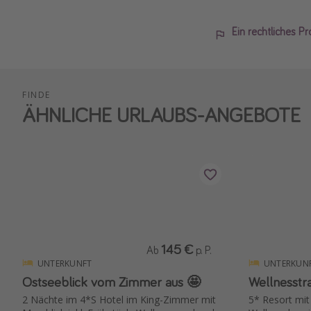
Ein rechtliches P
FINDE
ÄHNLICHE URLAUBS-ANGEBOTE
145 €
Ab
p. P.
UNTERKUNFT
UNTERKUN
Ostseeblick vom Zimmer aus 🤩
Wellnesstr
2 Nächte im 4*S Hotel im King-Zimmer mit
5* Resort mi