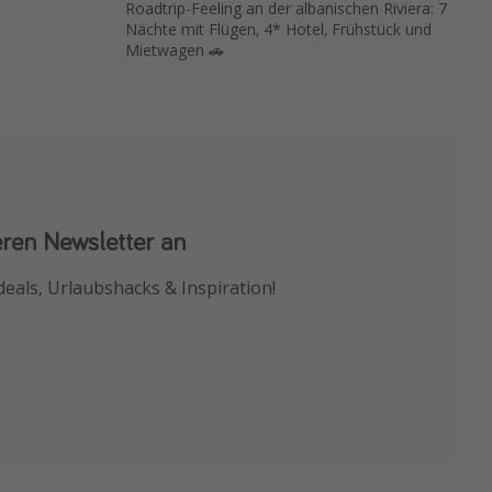
Roadtrip-Feeling an der albanischen Riviera: 7
Nächte mit Flügen, 4* Hotel, Frühstück und
Mietwagen 🚗
eren Newsletter an
 App
deals, Urlaubshacks & Inspiration!
chnäppchen als Erstes.