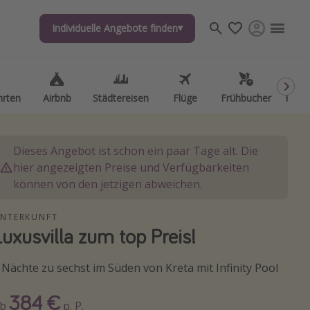
Individuelle Angebote finden
Individuelle Angebote finden
hrten
hrten
Airbnb
Airbnb
Städtereisen
Städtereisen
Flüge
Flüge
Frühbucher
Frühbucher
Kurzu
Kurzu
Dieses Angebot ist schon ein paar Tage alt. Die
hier angezeigten Preise und Verfügbarkeiten
können von den jetzigen abweichen.
NTERKUNFT
Luxusvilla zum top Preis!
 Nächte zu sechst im Süden von Kreta mit Infinity Pool
384 €
Ab
p. P.