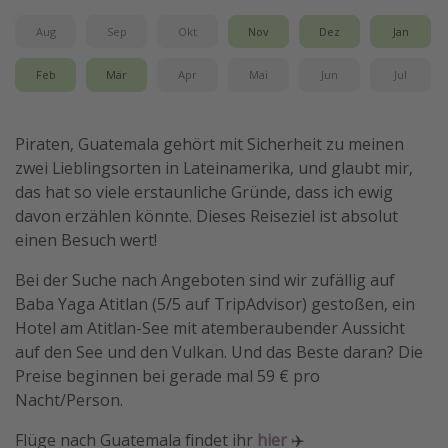
Travel Know How
Aug
Sep
Okt
Nov
Dez
Jan
Silvesterreisen
Feb
Mär
Apr
Mai
Jun
Jul
Last Minute Urlaub Mallorca
Last Minute Urlaub Deutschland
Piraten, Guatemala gehört mit Sicherheit zu meinen
zwei Lieblingsorten in Lateinamerika, und glaubt mir,
das hat so viele erstaunliche Gründe, dass ich ewig
davon erzählen könnte. Dieses Reiseziel ist absolut
einen Besuch wert!
Bei der Suche nach Angeboten sind wir zufällig auf
Baba Yaga Atitlan (5/5 auf TripAdvisor) gestoßen, ein
Hotel am Atitlan-See mit atemberaubender Aussicht
auf den See und den Vulkan. Und das Beste daran? Die
Preise beginnen bei gerade mal 59 € pro
Nacht/Person.
Flüge nach Guatemala findet ihr
hier
✈️