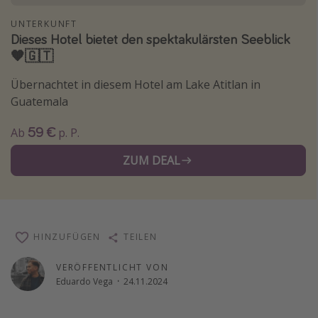
Wochenendtrip
UNTERKUNFT
Dieses Hotel bietet den spektakulärsten Seeblick
Singlereisen
🧡🇬🇹
Strandurlaub
Übernachtet in diesem Hotel am Lake Atitlan in
Gruppenreisen
Guatemala
Hotels in Hamburg
59 €
Hotels in Amsterdam
Ab
p. P.
Hotels am Achensee
ZUM DEAL
Weitere Themen
Reise Journal
HINZUFÜGEN
TEILEN
Familienurlaub in der Türkei
VERÖFFENTLICHT VON
Rundreisen in Thailand
Eduardo Vega
·
24.11.2024
Bahnreisen in der Schweiz
Reisepassfreie Reiseziele