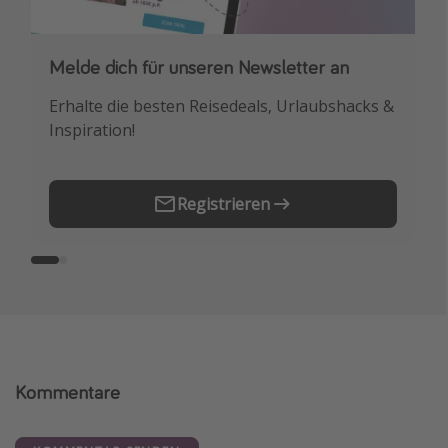
Melde dich für unseren Newsletter an
Downloade unsere App
Erhalte die besten Reisedeals, Urlaubshacks &
Buche die besten Reiseschnäppchen als
Inspiration!
Erstes.
Registrieren
Kommentare