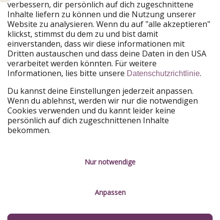
verbessern, dir persönlich auf dich zugeschnittene
Unsere Märkte
Inhalte liefern zu können und die Nutzung unserer
Website zu analysieren. Wenn du auf "alle akzeptieren"
PiratinViaggio
HolidayPirates
klickst, stimmst du dem zu und bist damit
VakantiePiraten
WakacyjniPiraci
einverstanden, dass wir diese informationen mit
VoyagesPirates
Ferienpiraten
Dritten austauschen und dass deine Daten in den USA
Urlaubspiraten
ViajerosPiratas
verarbeitet werden könnten. Für weitere
TravelPirates
Informationen, lies bitte unsere
.
Datenschutzrichtlinie
Unsere Gruppe
Du kannst deine Einstellungen jederzeit anpassen.
HolidayPirates Group
Wenn du ablehnst, werden wir nur die notwendigen
Cookies verwenden und du kannt leider keine
Lerne uns kennen
Rechtliches
persönlich auf dich zugeschnittenen Inhalte
bekommen.
Über uns
Datenschutz
Karriere
Impressum
Nur notwendige
Presse
Unsere Regeln
Anpassen
Partner
Kontakt
Nachhaltigkeit
Service-Kontrolle