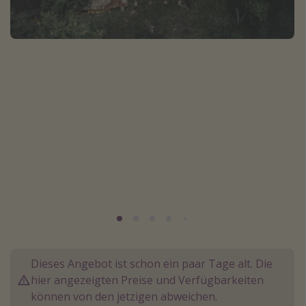
Normandie Urlaub
Goa Urlaub
St. Lucia Urlaub
Kefalonia Urlaub
Krabi Urlaub
Tulum Urlaub
Sri Lanka Rundreise
Japan Rundreise
Reisethemen
Alle Reisethemen
Wellnessurlaub
Dieses Angebot ist schon ein paar Tage alt. Die
hier angezeigten Preise und Verfügbarkeiten
Disneyland Paris
können von den jetzigen abweichen.
Roadtrips