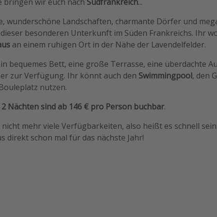
te bringen wir euch nach
Südfrankreich
...
e, wunderschöne Landschaften, charmante Dörfer und mega
 in dieser besonderen Unterkunft im Süden Frankreichs. Ihr w
aus
an einem ruhigen Ort in der Nähe der Lavendelfelder.
ein bequemes Bett, eine große Terrasse, eine überdachte 
r zur Verfügung. Ihr könnt auch den
Swimmingpool
, den G
Bouleplatz nutzen.
n
2 Nächten sind ab 146 € pro Person buchbar
.
 nicht mehr viele Verfügbarkeiten, also heißt es schnell sein 
 direkt schon mal für das nächste Jahr!