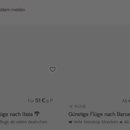
roblem melden
51 €
Für
p. P.
Ab
FLÜGE
üge nach Ibiza 🌴
Günstige Flüge nach Barc
fluge ab vielen deutschen
❤️ Viele Nonstop-Strecken 🔥 Ab