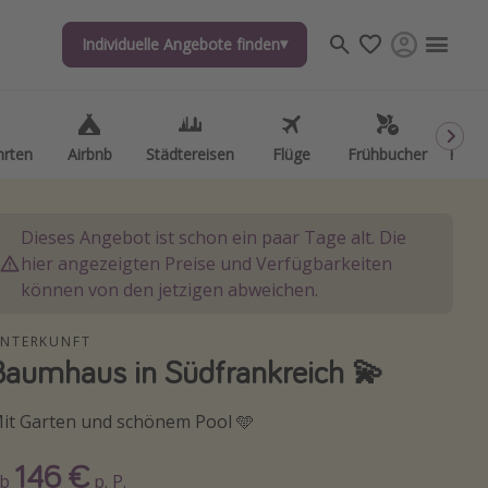
Individuelle Angebote finden
Individuelle Angebote finden
hrten
hrten
Airbnb
Airbnb
Städtereisen
Städtereisen
Flüge
Flüge
Frühbucher
Frühbucher
Kurzu
Kurzu
Dieses Angebot ist schon ein paar Tage alt. Die
hier angezeigten Preise und Verfügbarkeiten
können von den jetzigen abweichen.
NTERKUNFT
Baumhaus in Südfrankreich 💫
it Garten und schönem Pool 🩵
146 €
Ab
p. P.