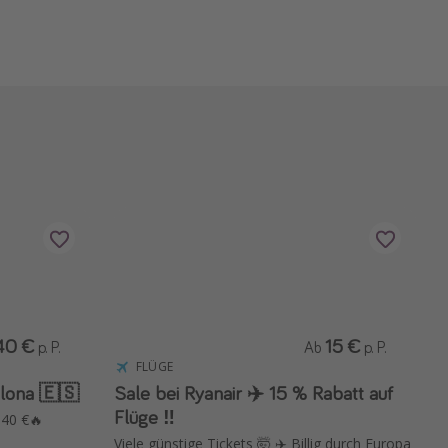
40 €
15 €
p. P.
Ab
p. P.
FLÜGE
elona 🇪🇸
Sale bei Ryanair ✈️ 15 % Rabatt auf
Flüge ‼️
 40 €🔥
Viele günstige Tickets 🤯 ✈️ Billig durch Europa