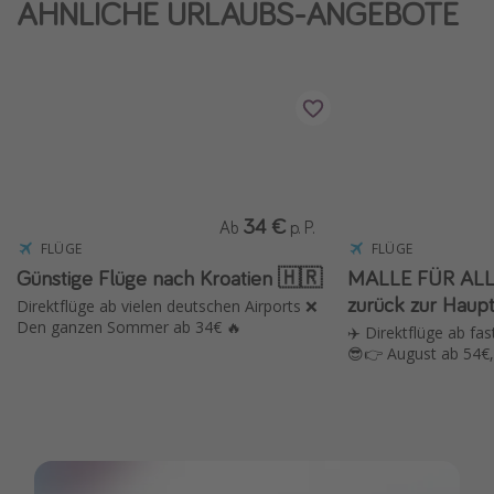
ÄHNLICHE URLAUBS-ANGEBOTE
Wochenendtrip
Singlereisen
Strandurlaub
Gruppenreisen
Hotels in Hamburg
Hotels in Amsterdam
34 €
Ab
p. P.
Hotels am Achensee
FLÜGE
FLÜGE
Günstige Flüge nach Kroatien 🇭🇷
MALLE FÜR ALLE
zurück zur Haupt
Weitere Themen
Direktflüge ab vielen deutschen Airports ❌
Den ganzen Sommer ab 34€ 🔥
✈️ Direktflüge ab fas
Reise Journal
😎👉 August ab 54€,
Familienurlaub in der Türkei
Rundreisen in Thailand
Bahnreisen in der Schweiz
Reisepassfreie Reiseziele