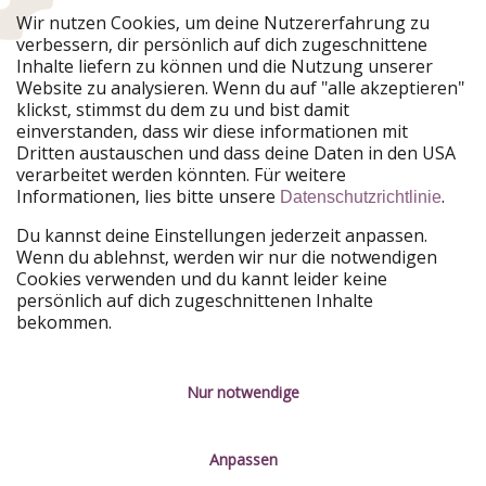
Urlaubspiraten ist Teil der HolidayPirates Group
Wir nutzen Cookies, um deine Nutzererfahrung zu
verbessern, dir persönlich auf dich zugeschnittene
Unsere Märkte
Inhalte liefern zu können und die Nutzung unserer
Website zu analysieren. Wenn du auf "alle akzeptieren"
PiratinViaggio
HolidayPirates
klickst, stimmst du dem zu und bist damit
VakantiePiraten
WakacyjniPiraci
einverstanden, dass wir diese informationen mit
VoyagesPirates
Ferienpiraten
Dritten austauschen und dass deine Daten in den USA
Urlaubspiraten
ViajerosPiratas
verarbeitet werden könnten. Für weitere
TravelPirates
Informationen, lies bitte unsere
.
Datenschutzrichtlinie
Unsere Gruppe
Du kannst deine Einstellungen jederzeit anpassen.
HolidayPirates Group
Wenn du ablehnst, werden wir nur die notwendigen
Cookies verwenden und du kannt leider keine
Lerne uns kennen
Rechtliches
persönlich auf dich zugeschnittenen Inhalte
bekommen.
Über uns
Datenschutz
Karriere
Impressum
Nur notwendige
Presse
Unsere Regeln
Anpassen
Partner
Kontakt