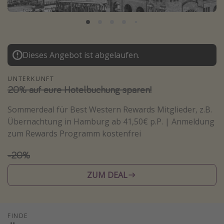
Normandie Urlaub
Goa Urlaub
St. Lucia Urlaub
Dieses Angebot ist abgelaufen.
Kefalonia Urlaub
Krabi Urlaub
UNTERKUNFT
20% auf eure Hotelbuchung sparen!
Tulum Urlaub
Sri Lanka Rundreise
Sommerdeal für Best Western Rewards Mitglieder, z.B.
Übernachtung in Hamburg ab 41,50€ p.P. | Anmeldung
Japan Rundreise
zum Rewards Programm kostenfrei
Reisethemen
-20%
Alle Reisethemen
ZUM DEAL
Wellnessurlaub
Disneyland Paris
FINDE
Roadtrips