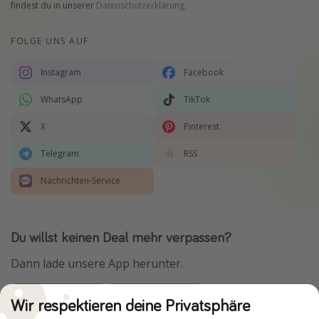
findest du in unserer
Datenschutzerklärung
.
FOLGE UNS AUF
Instagram
Facebook
WhatsApp
TikTok
X
Pinterest
Telegram
RSS
Nachrichten-Service
Du willst keinen Deal mehr verpassen?
Dann lade unsere App herunter.
Wir respektieren deine Privatsphäre