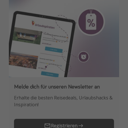
Travel Know How
Silvesterreisen
Last Minute Urlaub Mallorca
Last Minute Urlaub Deutschland
Melde dich für unseren Newsletter an
Downloade unsere App
Erhalte die besten Reisedeals, Urlaubshacks &
Buche die besten Reiseschnäppchen als
Inspiration!
Erstes.
Registrieren