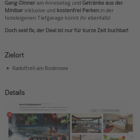
Gang-Dinner
am Anreisetag und
Getränke aus der
Travel Know How
Minibar
inklusive und
kostenfrei Parken
in der
hoteleigenen Tiefgarage könnt ihr ebenfalls!
Silvesterreisen
Last Minute Urlaub Mallorca
Doch seid fix, der Deal ist nur für kurze Zeit buchbar!
Last Minute Urlaub Deutschland
Zielort
Radolfzell am Bodensee
Details