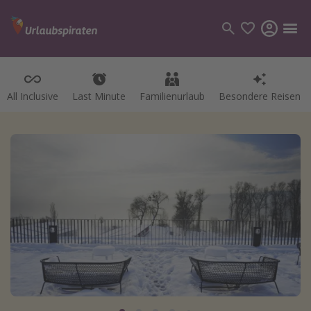
All Inclusive
Last Minute
Familienurlaub
Besondere Reisen
Kategorien
Flüge
Hotel
Pauschalreisen
Kreuzfahrten
Reiseziele
Alle Reiseziele
Bodensee Urlaub
Gozo Urlaub