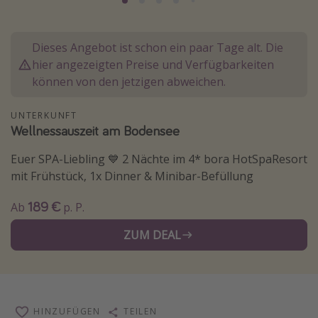
Normandie Urlaub
Goa Urlaub
Dieses Angebot ist schon ein paar Tage alt. Die
St. Lucia Urlaub
hier angezeigten Preise und Verfügbarkeiten
können von den jetzigen abweichen.
Kefalonia Urlaub
Krabi Urlaub
UNTERKUNFT
Wellnessauszeit am Bodensee
Tulum Urlaub
Sri Lanka Rundreise
Euer SPA-Liebling 💙 2 Nächte im 4* bora HotSpaResort
mit Frühstück, 1x Dinner & Minibar-Befüllung
Japan Rundreise
189 €
Ab
p. P.
Reisethemen
ZUM DEAL
Alle Reisethemen
Wellnessurlaub
Disneyland Paris
HINZUFÜGEN
TEILEN
Roadtrips