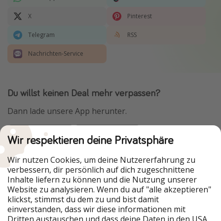
X
Pinterest
Telegram
RSS
Nachrichten-Service
Du willst keinen Deal mehr verpassen?
Dann lade unsere App herunter.
Wir respektieren deine Privatsphäre
Urlaubspiraten ist Teil der HolidayPirates Group
Wir nutzen Cookies, um deine Nutzererfahrung zu
verbessern, dir persönlich auf dich zugeschnittene
Unsere Märkte
Inhalte liefern zu können und die Nutzung unserer
Website zu analysieren. Wenn du auf "alle akzeptieren"
PiratinViaggio
HolidayPirates
klickst, stimmst du dem zu und bist damit
VakantiePiraten
WakacyjniPiraci
einverstanden, dass wir diese informationen mit
VoyagesPirates
Ferienpiraten
Dritten austauschen und dass deine Daten in den USA
Urlaubspiraten
ViajerosPiratas