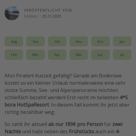
Wochenendtrip
VERÖFFENTLICHT VON
EckMarc
·
25.11.2025
Singlereisen
Strandurlaub
Gruppenreisen
Aug
Sep
Okt
Nov
Dez
Jan
Hotels in Hamburg
Feb
Mär
Apr
Mai
Jun
Jul
Hotels in Amsterdam
Hotels am Achensee
Ahoi Piraten! Auszeit gefällig? Gerade am Bodensee
kostet so ein kleiner Urlaub normalerweise eine sehr
Weitere Themen
stolze Summe, See- und Alpenpanorama möchten
Reise Journal
schließlich bezahlt werden! Erst recht im beliebten
4*S
bora HotSpaResort
. In diesem Fall kommt ihr jetzt aber
Familienurlaub in der Türkei
richtig bezahlbar weg:
Rundreisen in Thailand
So zahlt ihr aktuell
ab nur 189€ pro Person
für
zwei
Bahnreisen in der Schweiz
Nächte
und habt neben des
Frühstücks
auch ein
4-
Reisepassfreie Reiseziele