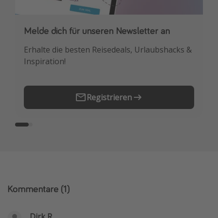
Melde dich für unseren Newsletter an
Downloade unsere App
Erhalte die besten Reisedeals, Urlaubshacks &
Buche die besten Reiseschnäppchen als
Inspiration!
Erstes.
Registrieren
Kommentare
(1)
Dirk R.