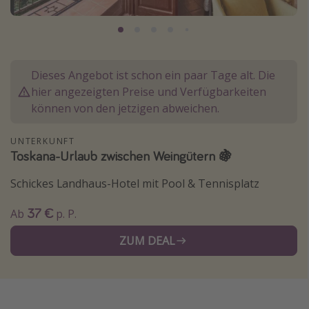
Normandie Urlaub
Goa Urlaub
St. Lucia Urlaub
Dieses Angebot ist schon ein paar Tage alt. Die
Kefalonia Urlaub
hier angezeigten Preise und Verfügbarkeiten
Krabi Urlaub
können von den jetzigen abweichen.
Tulum Urlaub
UNTERKUNFT
Sri Lanka Rundreise
Toskana-Urlaub zwischen Weingütern 🍇
Japan Rundreise
Schickes Landhaus-Hotel mit Pool & Tennisplatz
37 €
Reisethemen
Ab
p. P.
Alle Reisethemen
ZUM DEAL
Wellnessurlaub
Disneyland Paris
Roadtrips