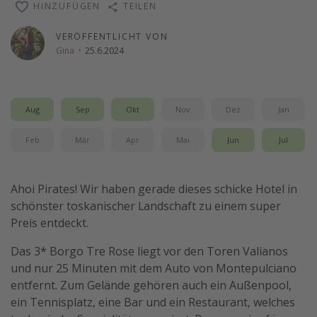
HINZUFÜGEN
TEILEN
Wochenendtrip
VERÖFFENTLICHT VON
Singlereisen
Gina
·
25.6.2024
Strandurlaub
Gruppenreisen
Hotels in Hamburg
Aug
Sep
Okt
Nov
Dez
Jan
Hotels in Amsterdam
Feb
Mär
Apr
Mai
Jun
Jul
Hotels am Achensee
Ahoi Pirates! Wir haben gerade dieses schicke Hotel in
Weitere Themen
schönster toskanischer Landschaft zu einem super
Preis entdeckt.
Reise Journal
Familienurlaub in der Türkei
Das 3* Borgo Tre Rose liegt vor den Toren Valianos
und nur 25 Minuten mit dem Auto von Montepulciano
Rundreisen in Thailand
entfernt. Zum Gelände gehören auch ein Außenpool,
Bahnreisen in der Schweiz
ein Tennisplatz, eine Bar und ein Restaurant, welches
Reisepassfreie Reiseziele