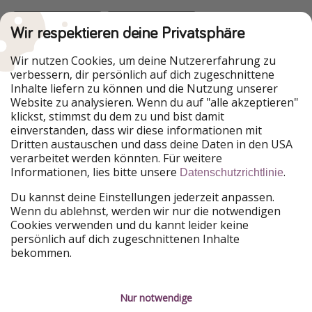
Wir respektieren deine Privatsphäre
Urlaubspiraten ist Teil der HolidayPirates Group
Wir nutzen Cookies, um deine Nutzererfahrung zu
verbessern, dir persönlich auf dich zugeschnittene
Unsere Märkte
Inhalte liefern zu können und die Nutzung unserer
Website zu analysieren. Wenn du auf "alle akzeptieren"
PiratinViaggio
HolidayPirates
klickst, stimmst du dem zu und bist damit
VakantiePiraten
WakacyjniPiraci
einverstanden, dass wir diese informationen mit
VoyagesPirates
Ferienpiraten
Dritten austauschen und dass deine Daten in den USA
Urlaubspiraten
ViajerosPiratas
verarbeitet werden könnten. Für weitere
TravelPirates
Informationen, lies bitte unsere
.
Datenschutzrichtlinie
Unsere Gruppe
Du kannst deine Einstellungen jederzeit anpassen.
HolidayPirates Group
Wenn du ablehnst, werden wir nur die notwendigen
Cookies verwenden und du kannt leider keine
Lerne uns kennen
Rechtliches
persönlich auf dich zugeschnittenen Inhalte
bekommen.
Über uns
Datenschutz
Karriere
Impressum
Nur notwendige