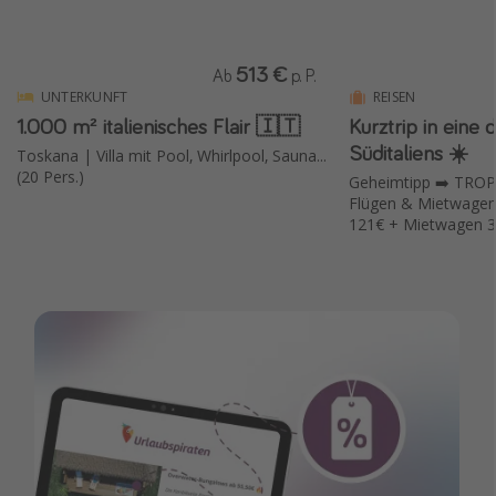
513 €
Ab
p. P.
UNTERKUNFT
REISEN
1.000 m² italienisches Flair 🇮🇹
Kurztrip in eine
Süditaliens ☀️
Toskana | Villa mit Pool, Whirlpool, Sauna...
(20 Pers.)
Geheimtipp ➡️ TROPE
Flügen & Mietwagen!
121€ + Mietwagen 