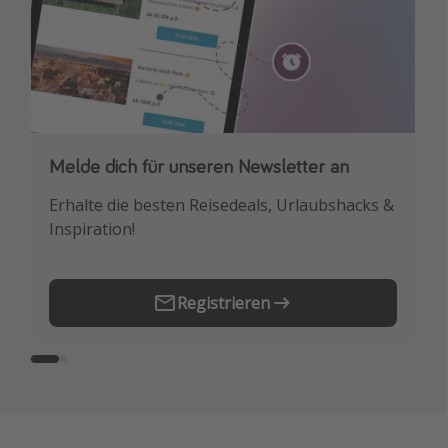
Melde dich für unseren Newsletter an
Downloade unsere App
Erhalte die besten Reisedeals, Urlaubshacks &
Buche die besten Reiseschnäppchen als
Inspiration!
Erstes.
Registrieren