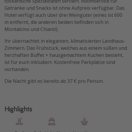
toskanische Spezialitäten serviert. Roomservice für
Getränke und Snacks ist ohne Aufpreis verfügbar. Das
Travel Know How
Hotel verfügt auch über drei Weingüter (eines ist 600
Silvesterreisen
m entfernt, die anderen beiden befinden sich in
Last Minute Urlaub Mallorca
Montalcino und Chianti).
Last Minute Urlaub Deutschland
Ihr übernachtet in eleganten, klimatisierten Landhaus-
Zimmern. Das Frühstück, welches aus einem süßen und
herzhaften Buffet + hausgemachtem Kuchen besteht,
ist für euch inkludiert. Kostenfreie Parkplätze sind
vorhanden.
Die Nacht gibt es bereits ab 37 € pro Person.
Highlights