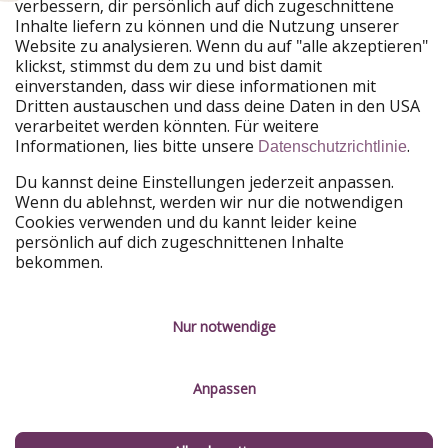
verbessern, dir persönlich auf dich zugeschnittene
Unsere Märkte
Inhalte liefern zu können und die Nutzung unserer
Website zu analysieren. Wenn du auf "alle akzeptieren"
PiratinViaggio
HolidayPirates
klickst, stimmst du dem zu und bist damit
VakantiePiraten
WakacyjniPiraci
einverstanden, dass wir diese informationen mit
VoyagesPirates
Ferienpiraten
Dritten austauschen und dass deine Daten in den USA
Urlaubspiraten
ViajerosPiratas
verarbeitet werden könnten. Für weitere
TravelPirates
Informationen, lies bitte unsere
.
Datenschutzrichtlinie
Unsere Gruppe
Du kannst deine Einstellungen jederzeit anpassen.
HolidayPirates Group
Wenn du ablehnst, werden wir nur die notwendigen
Cookies verwenden und du kannt leider keine
Lerne uns kennen
Rechtliches
persönlich auf dich zugeschnittenen Inhalte
bekommen.
Über uns
Datenschutz
Karriere
Impressum
Nur notwendige
Presse
Unsere Regeln
Anpassen
Partner
Kontakt
Nachhaltigkeit
Service-Kontrolle