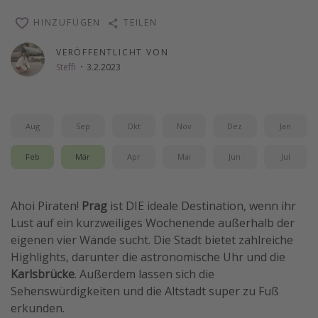
Wochenendtrip
HINZUFÜGEN
TEILEN
Singlereisen
VERÖFFENTLICHT VON
Strandurlaub
Steffi
·
3.2.2023
Gruppenreisen
Hotels in Hamburg
Aug
Sep
Okt
Nov
Dez
Jan
Hotels in Amsterdam
Hotels am Achensee
Feb
Mär
Apr
Mai
Jun
Jul
Weitere Themen
Ahoi Piraten!
Prag
ist DIE ideale Destination, wenn ihr
Lust auf ein kurzweiliges Wochenende außerhalb der
Reise Journal
eigenen vier Wände sucht. Die Stadt bietet zahlreiche
Familienurlaub in der Türkei
Highlights, darunter die astronomische Uhr und die
Rundreisen in Thailand
Karlsbrücke
. Außerdem lassen sich die
Sehenswürdigkeiten und die Altstadt super zu Fuß
Bahnreisen in der Schweiz
erkunden.
Reisepassfreie Reiseziele