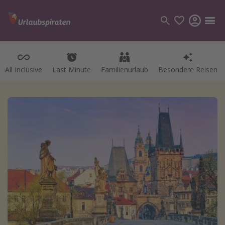
All Inclusive
Last Minute
Familienurlaub
Besondere Reisen
Kategorien
Flüge
Hotel
Pauschalreisen
Kreuzfahrten
Reiseziele
Alle Reiseziele
Bodensee Urlaub
Gozo Urlaub