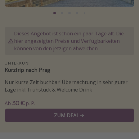
Normandie Urlaub
Goa Urlaub
St. Lucia Urlaub
Dieses Angebot ist schon ein paar Tage alt. Die
Kefalonia Urlaub
hier angezeigten Preise und Verfügbarkeiten
Krabi Urlaub
können von den jetzigen abweichen.
Tulum Urlaub
UNTERKUNFT
Sri Lanka Rundreise
Kurztrip nach Prag
Japan Rundreise
Nur kurze Zeit buchbar! Übernachtung in sehr guter
Lage inkl. Frühstück & Welcome Drink
Reisethemen
30 €
Ab
p. P.
Alle Reisethemen
ZUM DEAL
Wellnessurlaub
Disneyland Paris
Roadtrips