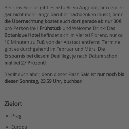
Bei Travelcircus gibt es aktuell ein Angebot, bei dem ihr
Travel Know How
gar nicht mehr lange darüber nachdenken müsst, denn
Silvesterreisen
die Übernachtung kostet euch dort gerade ab nur 30€
Last Minute Urlaub Mallorca
pro Person inkl.
Frühstück
und Welcome Drink! Das
Botanique Hotel
befindet sich im Viertel Florenc, nur ca.
Last Minute Urlaub Deutschland
10 Minuten zu Fuß von der Altstadt entfernt. Termine
gibt es durchgehend im Februar und März.
Die
Ersparnis bei diesem Deal liegt je nach Datum schon
mal bei 27 Prozent!
Beeilt euch aber, denn dieser Flash Sale ist
nur noch bis
diesen Sonntag, 23:59 Uhr, buchbar
!
Zielort
Prag
Europa