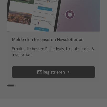
Melde dich für unseren Newsletter an
Downloade unsere App
Erhalte die besten Reisedeals, Urlaubshacks &
Buche die besten Reiseschnäppchen als
Inspiration!
Erstes.
Registrieren