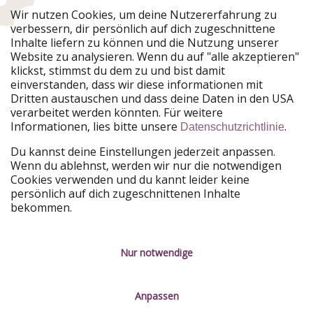
Urlaubspiraten ist Teil der HolidayPirates Group
Wir nutzen Cookies, um deine Nutzererfahrung zu
verbessern, dir persönlich auf dich zugeschnittene
Unsere Märkte
Inhalte liefern zu können und die Nutzung unserer
Website zu analysieren. Wenn du auf "alle akzeptieren"
PiratinViaggio
HolidayPirates
klickst, stimmst du dem zu und bist damit
VakantiePiraten
WakacyjniPiraci
einverstanden, dass wir diese informationen mit
VoyagesPirates
Ferienpiraten
Dritten austauschen und dass deine Daten in den USA
Urlaubspiraten
ViajerosPiratas
verarbeitet werden könnten. Für weitere
TravelPirates
Informationen, lies bitte unsere
.
Datenschutzrichtlinie
Unsere Gruppe
Du kannst deine Einstellungen jederzeit anpassen.
HolidayPirates Group
Wenn du ablehnst, werden wir nur die notwendigen
Cookies verwenden und du kannt leider keine
Lerne uns kennen
Rechtliches
persönlich auf dich zugeschnittenen Inhalte
bekommen.
Über uns
Datenschutz
Karriere
Impressum
Nur notwendige
Presse
Unsere Regeln
Anpassen
Partner
Kontakt