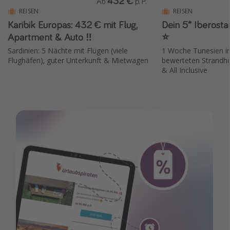
432 €
Ab
p. P.
REISEN
REISEN
Karibik Europas: 432 € mit Flug,
Dein 5* Iberostar
Apartment & Auto ‼️
⭐️
Sardinien: 5 Nächte mit Flügen (viele
1 Woche Tunesien i
Flughäfen), guter Unterkunft & Mietwagen
bewerteten Strandhot
& All Inclusive