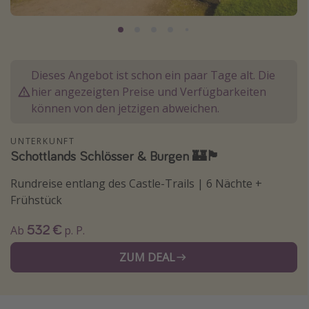
Normandie Urlaub
Goa Urlaub
St. Lucia Urlaub
Dieses Angebot ist schon ein paar Tage alt. Die
Kefalonia Urlaub
hier angezeigten Preise und Verfügbarkeiten
Krabi Urlaub
können von den jetzigen abweichen.
Tulum Urlaub
UNTERKUNFT
Sri Lanka Rundreise
Schottlands Schlösser & Burgen 🏰🏴󠁧󠁢󠁳󠁣󠁴󠁿
Japan Rundreise
Rundreise entlang des Castle-Trails | 6 Nächte +
Frühstück
Reisethemen
532 €
Ab
p. P.
Alle Reisethemen
ZUM DEAL
Wellnessurlaub
Disneyland Paris
Roadtrips