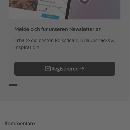
Melde dich für unseren Newsletter an
Downloade unsere App
Erhalte die besten Reisedeals, Urlaubshacks &
Buche die besten Reiseschnäppchen als
Inspiration!
Erstes.
Registrieren
Kommentare