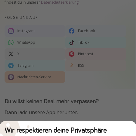
findest du in unserer
Datenschutzerklärung
.
FOLGE UNS AUF
Instagram
Facebook
WhatsApp
TikTok
X
Pinterest
Telegram
RSS
Nachrichten-Service
Du willst keinen Deal mehr verpassen?
Dann lade unsere App herunter.
Wir respektieren deine Privatsphäre