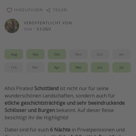
Wochenendtrip
HINZUFÜGEN
TEILEN
Singlereisen
VERÖFFENTLICHT VON
Strandurlaub
Gina
·
3.3.2023
Gruppenreisen
Hotels in Hamburg
Aug
Sep
Okt
Nov
Dez
Jan
Hotels in Amsterdam
Hotels am Achensee
Feb
Mär
Apr
Mai
Jun
Jul
Weitere Themen
Ahoi Pirates!
Schottland
ist nicht nur für seine
wunderschönen Landschaften, sondern auch für
Reise Journal
etliche geschichtsträchtige und sehr beeindruckende
Familienurlaub in der Türkei
Schlösser und Burgen
bekannt. Auf dieser Reise
Rundreisen in Thailand
besichtigt ihr die Highlights!
Bahnreisen in der Schweiz
Dabei sind für euch
6 Nächte
in Privatpensionen und
Reisepassfreie Reiseziele