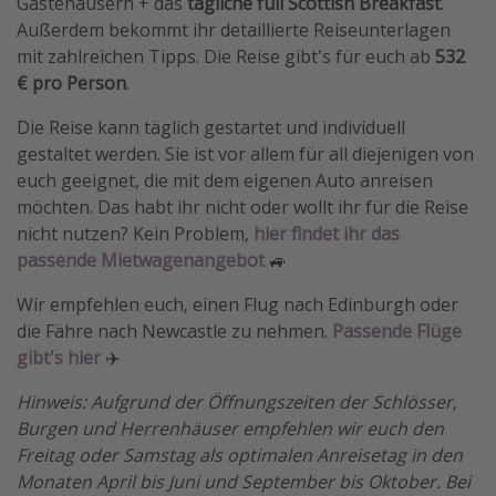
Gästehäusern + das
tägliche full Scottish Breakfast
.
Außerdem bekommt ihr detaillierte Reiseunterlagen
Travel Know How
mit zahlreichen Tipps. Die Reise gibt's für euch ab
532
Silvesterreisen
€ pro Person
.
Last Minute Urlaub Mallorca
Die Reise kann täglich gestartet und individuell
Last Minute Urlaub Deutschland
gestaltet werden. Sie ist vor allem für all diejenigen von
euch geeignet, die mit dem eigenen Auto anreisen
möchten. Das habt ihr nicht oder wollt ihr für die Reise
nicht nutzen? Kein Problem,
hier findet ihr das
passende Mietwagenangebot
🚙
Wir empfehlen euch, einen Flug nach Edinburgh oder
die Fähre nach Newcastle zu nehmen.
Passende Flüge
gibt's hier
✈️
Hinweis: Aufgrund der Öffnungszeiten der Schlösser,
Burgen und Herrenhäuser empfehlen wir euch den
Freitag oder Samstag als optimalen Anreisetag in den
Monaten April bis Juni und September bis Oktober. Bei