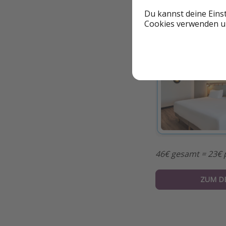
Details
Du kannst deine Eins
Reisebeispiel: 22
Cookies verwenden un
46€ gesamt = 23€ p
ZUM D