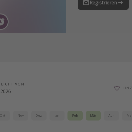
Registrieren
TLICHT VON
HIN
.2026
Okt
Nov
Dez
Jan
Feb
Mär
Apr
Ma