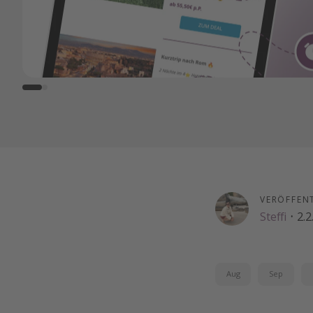
VERÖFFEN
Steffi
·
2.2
Aug
Sep