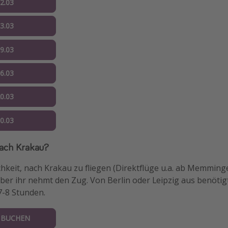
02.03
03.03
09.03
16.03
20.03
30.03
ach Krakau?
chkeit, nach Krakau zu fliegen (Direktflüge u.a. ab Memmin
ber ihr nehmt den Zug. Von Berlin oder Leipzig aus benötigt
 7-8 Stunden.
 BUCHEN