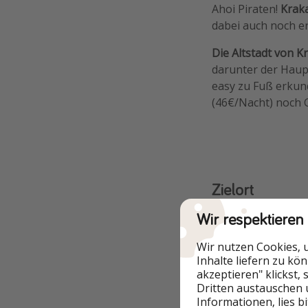
Ahoi Piraten!
Krak
dabei auch noch er
Die Altstadt von 
darunter der Haup
easy zu Fuß erkun
(46€/Nacht) noch G
Zielort
Wir respektieren
Krakau
Wir nutzen Cookies, 
Inhalte liefern zu kö
akzeptieren" klickst,
Dritten austauschen 
Informationen, lies b