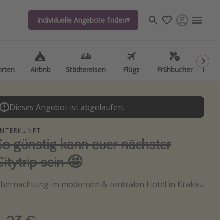
Individuelle Angebote finden
Individuelle Angebote finden
hrten
hrten
Airbnb
Airbnb
Städtereisen
Städtereisen
Flüge
Flüge
Frühbucher
Frühbucher
Kurzu
Kurzu
Dieses Angebot ist abgelaufen.
NTERKUNFT
So günstig kann euer nächster
Citytrip sein 🤩
bernachtung im modernen & zentralen Hotel in Krakau
🇱