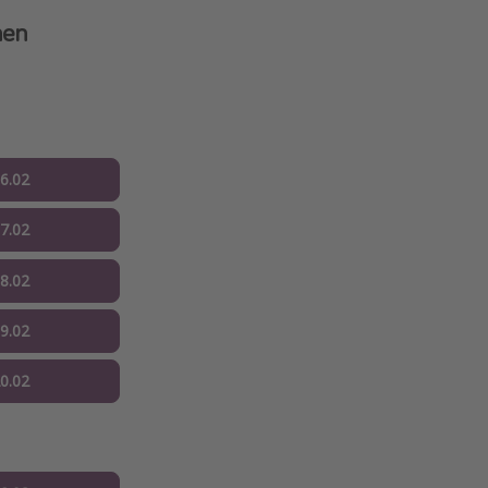
nen
16.02
17.02
18.02
19.02
20.02