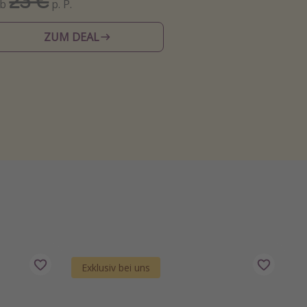
23 €
Ab
p. P.
ZUM DEAL
Exklusiv bei uns