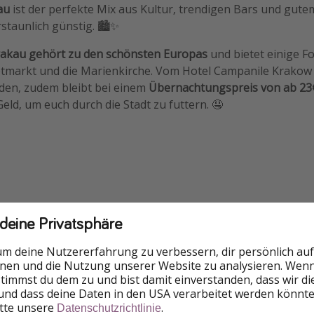
au
ist der perfekte Mix aus Kultur, trendigen Bars und gute
staunlich günstig. 🏙️✨
Krakau gehört zu den schönsten Europas
und bietet einige F
tmarkt und die Marienkirche. Vom Hotel Campanile Krakow a
den, zudem bleibt bei einem
Übernachtungspreis von ab 2
eld, um euch durch die Stadt zu futtern. 🤤
 deine Privatsphäre
um deine Nutzererfahrung zu verbessern, dir persönlich auf
nnen und die Nutzung unserer Website zu analysieren. Wenn 
 stimmst du dem zu und bist damit einverstanden, dass wir d
und dass deine Daten in den USA verarbeitet werden könnte
itte unsere
.
Datenschutzrichtlinie