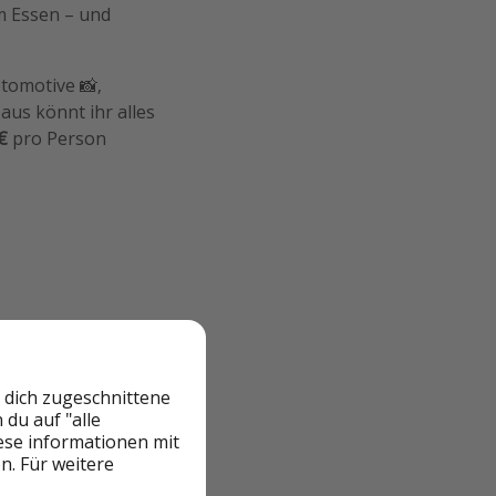
m Essen – und
otomotive 📸,
us könnt ihr alles
3€
pro Person
 dich zugeschnittene
du auf "alle
iese informationen mit
n. Für weitere