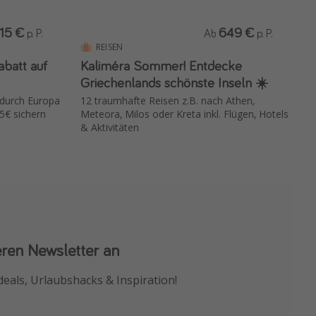
15 €
649 €
p. P.
Ab
p. P.
REISEN
Kaliméra Sommer! Entdecke
Griechenlands schönste Inseln ☀️
g durch Europa
12 traumhafte Reisen z.B. nach Athen,
5€ sichern
Meteora, Milos oder Kreta inkl. Flügen, Hotels
& Aktivitäten
eren Newsletter an
 App
deals, Urlaubshacks & Inspiration!
chnäppchen als Erstes.