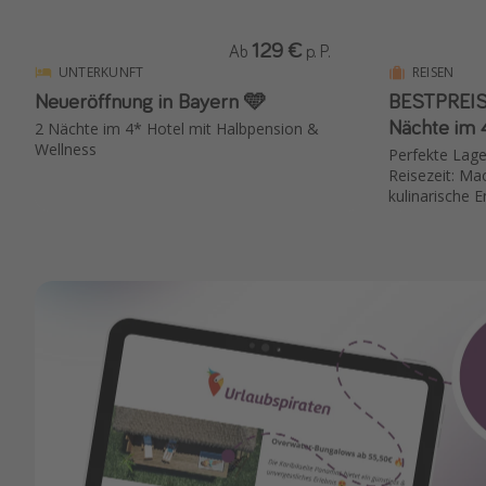
129 €
Ab
p. P.
UNTERKUNFT
REISEN
Neueröffnung in Bayern 🩵
BESTPREIS🤑: 
Nächte im 4
2 Nächte im 4* Hotel mit Halbpension &
Wellness
Perfekte Lage
Reisezeit: Mac
kulinarische 