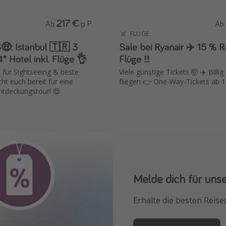
217 €
Ab
p. P.
Ab
FLÜGE
Istanbul 🇹🇷 3
Sale bei Ryanair ✈️ 15 % Rabatt auf
* Hotel inkl. Flüge 👌
Flüge ‼️
 für Sightseeing & beste
Viele günstige Tickets 🤯 ✈️ Billi
ht euch bereit für eine
fliegen 👉 One-Way-Tickets ab 1
Entdeckungstour! 😍
Melde dich für uns
Downloade unsere
Erhalte die besten Reise
Buche die besten Reises