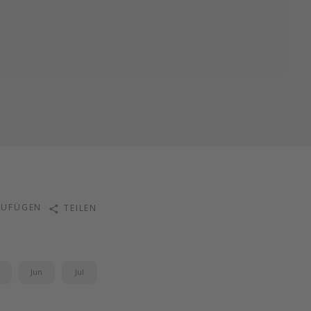
ZUFÜGEN
TEILEN
i
Jun
Jul