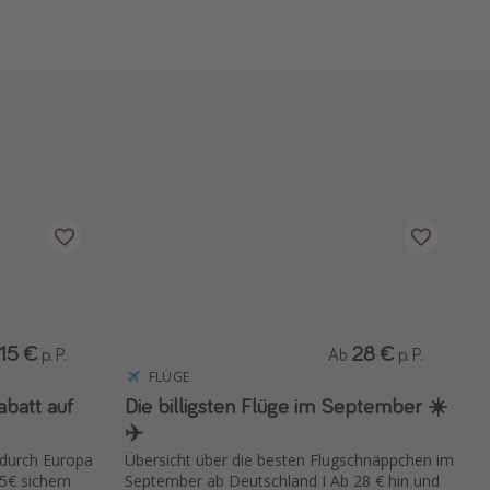
15 €
28 €
p. P.
Ab
p. P.
FLÜGE
Die billigsten Flüge im September ☀️
✈️
g durch Europa
Übersicht über die besten Flugschnäppchen im
5€ sichern
September ab Deutschland I Ab 28 € hin und