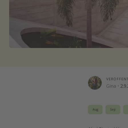
VERÖFFEN
Gina
·
2.9
Aug
Sep