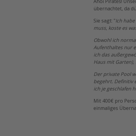
Ahoi Pirates! Unse
übernachtet, da dü
Sie sagt: "
Ich habe 
muss, koste es was
Obwohl ich normal
Aufenthaltes nur e
ich das außergewö
Haus mit Garten), 
Der private Pool w
begehrt. Definiti
ich je geschlafen
Mit 400€ pro Perso
einmaliges Übernac