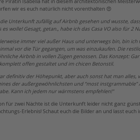
re Piratin Isabella hat in diesem architektonischen Meister
rfen wir es euch natürlich nicht vorenthalten 😍
die Unterkunft zufällig auf Airbnb gesehen und wusste, dass
 es wolle! Gesagt, getan., habe ich das Casa VO also für 2 
erweise immer viel außer Haus und unterwegs bin, bin ic
inmal vor die Tür gegangen, um was einzukaufen. Die restli
hnliche Airbnb in vollen Zügen genossen. Das Konzept: Gart
komplett offen gestaltet und im chicen Betonstil.
ar definitiv der Höhepunkt, aber auch sonst hat man alles,
v eines der außergewöhnlichsten und “most instgrammable” 
 habe. Kann ich jedem nur wärmstens empfehlen!"
n für zwei Nächte ist die Unterkunft leider nicht ganz günst
htungs-Erlebnis! Schaut euch die Bilder an und lasst euch i