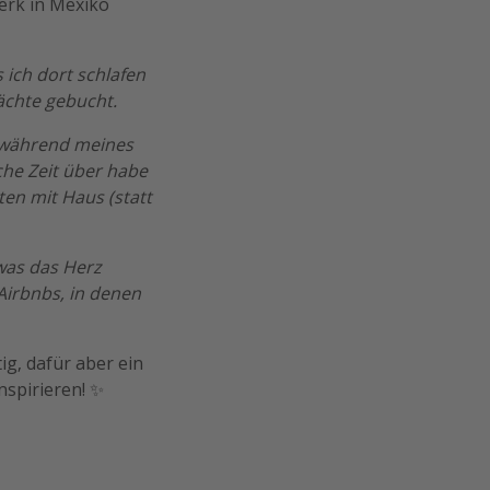
werk in Mexiko
 ich dort schlafen
Nächte gebucht.
h während meines
che Zeit über habe
en mit Haus (statt
 was das Herz
Airbnbs, in denen
ig, dafür aber ein
nspirieren! ✨