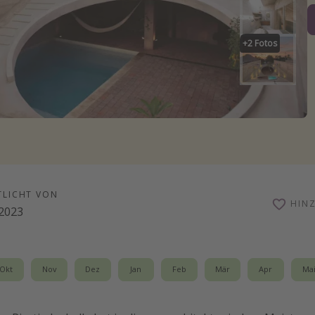
+
2
Fotos
TLICHT VON
HIN
.2023
Okt
Nov
Dez
Jan
Feb
Mär
Apr
Ma