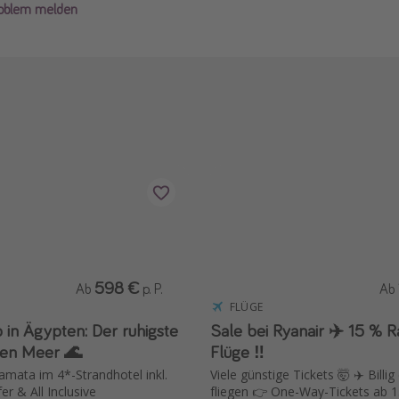
roblem melden
598 €
Ab
p. P.
Ab
FLÜGE
 in Ägypten: Der ruhigste
Sale bei Ryanair ✈️ 15 % Rabatt auf
ten Meer 🌊
Flüge ‼️
amata im 4*-Strandhotel inkl.
Viele günstige Tickets 🤯 ✈️ Billi
er & All Inclusive
fliegen 👉 One-Way-Tickets ab 1