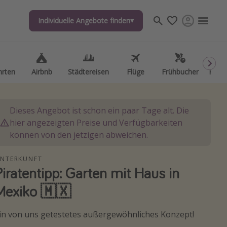
Individuelle Angebote finden
Individuelle Angebote finden
hrten
hrten
Airbnb
Airbnb
Städtereisen
Städtereisen
Flüge
Flüge
Frühbucher
Frühbucher
Kurzu
Kurzu
Dieses Angebot ist schon ein paar Tage alt. Die
hier angezeigten Preise und Verfügbarkeiten
können von den jetzigen abweichen.
NTERKUNFT
Piratentipp: Garten mit Haus in
Mexiko 🇲🇽
in von uns getestetes außergewöhnliches Konzept!