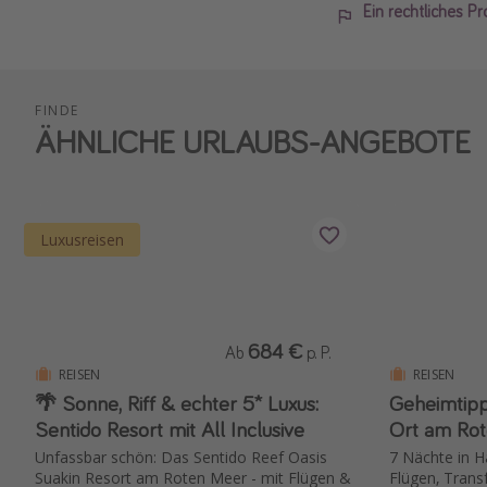
Ein rechtliches P
FINDE
ÄHNLICHE URLAUBS-ANGEBOTE
Luxusreisen
684 €
Ab
p. P.
REISEN
REISEN
🌴 Sonne, Riff & echter 5* Luxus:
Geheimtipp
Sentido Resort mit All Inclusive
Ort am Ro
Unfassbar schön: Das Sentido Reef Oasis
7 Nächte in H
Suakin Resort am Roten Meer - mit Flügen &
Flügen, Transf