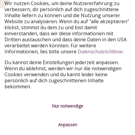
Urlaubspiraten ist Teil der HolidayPirates Group
Wir nutzen Cookies, um deine Nutzererfahrung zu
verbessern, dir persönlich auf dich zugeschnittene
Unsere Märkte
Inhalte liefern zu können und die Nutzung unserer
Website zu analysieren. Wenn du auf "alle akzeptieren"
PiratinViaggio
HolidayPirates
klickst, stimmst du dem zu und bist damit
VakantiePiraten
WakacyjniPiraci
einverstanden, dass wir diese informationen mit
VoyagesPirates
Ferienpiraten
Dritten austauschen und dass deine Daten in den USA
Urlaubspiraten
ViajerosPiratas
verarbeitet werden könnten. Für weitere
TravelPirates
Informationen, lies bitte unsere
.
Datenschutzrichtlinie
Unsere Gruppe
Du kannst deine Einstellungen jederzeit anpassen.
HolidayPirates Group
Wenn du ablehnst, werden wir nur die notwendigen
Cookies verwenden und du kannt leider keine
Lerne uns kennen
Rechtliches
persönlich auf dich zugeschnittenen Inhalte
bekommen.
Über uns
Datenschutz
Karriere
Impressum
Nur notwendige
Presse
Unsere Regeln
Anpassen
Partner
Kontakt