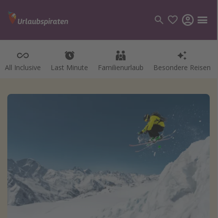
All Inclusive
Last Minute
Familienurlaub
Besondere Reisen
Kategorien
Flüge
Hotel
Pauschalreisen
Kreuzfahrten
Reiseziele
Alle Reiseziele
Bodensee Urlaub
Gozo Urlaub