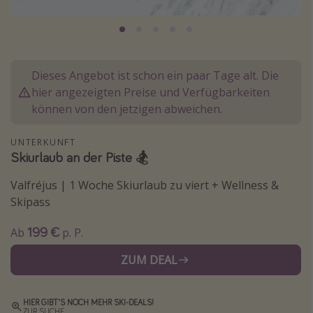
Normandie Urlaub
Goa Urlaub
St. Lucia Urlaub
Dieses Angebot ist schon ein paar Tage alt. Die
Kefalonia Urlaub
hier angezeigten Preise und Verfügbarkeiten
Krabi Urlaub
können von den jetzigen abweichen.
Tulum Urlaub
UNTERKUNFT
Sri Lanka Rundreise
Skiurlaub an der Piste 🏂
Japan Rundreise
Valfréjus | 1 Woche Skiurlaub zu viert + Wellness &
Skipass
Reisethemen
199 €
Ab
p. P.
Alle Reisethemen
ZUM DEAL
Wellnessurlaub
Disneyland Paris
HIER GIBT'S NOCH MEHR SKI-DEALS!
Roadtrips
ZUR SUCHE