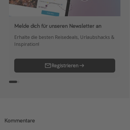
Melde dich für unseren Newsletter an
Downloade unsere App
Erhalte die besten Reisedeals, Urlaubshacks &
Buche die besten Reiseschnäppchen als
Inspiration!
Erstes.
Registrieren
Kommentare