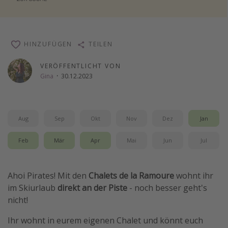
Wochenendtrip
Singlereisen
HINZUFÜGEN
TEILEN
Strandurlaub
Gruppenreisen
VERÖFFENTLICHT VON
Gina
·
30.12.2023
Hotels in Hamburg
Hotels in Amsterdam
Hotels am Achensee
Aug
Sep
Okt
Nov
Dez
Jan
Weitere Themen
Feb
Mär
Apr
Mai
Jun
Jul
Reise Journal
Ahoi Pirates! Mit den
Chalets de la Ramoure
wohnt ihr
Familienurlaub in der Türkei
im Skiurlaub
direkt an der Piste
- noch besser geht's
Rundreisen in Thailand
nicht!
Bahnreisen in der Schweiz
Ihr wohnt in eurem eigenen Chalet und könnt euch
Reisepassfreie Reiseziele