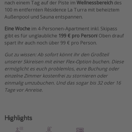
nach einem Tag auf der Piste im
Wellnessbereich
des
Travel Know How
100 m entfernten Résidence La Turra mit beheiztem
Außenpool und Sauna entspannen.
Silvesterreisen
Last Minute Urlaub Mallorca
Eine Woche
im 4-Personen-Apartment inkl. Skipass
gibt es für unglaubliche
199 € pro Person
! Oben drauf
Last Minute Urlaub Deutschland
spart ihr auch noch über 99 € pro Person.
Gut zu wissen: Ab sofort könnt ihr den Großteil
unserer Skireisen mit einer Flex-Option buchen. Diese
ermöglicht es euch problemlos, eure Buchung oder
einzelne Zimmer kostenfrei zu stornieren oder
einmalig umzubuchen. Und das sogar bis 32 oder 16
Tage vor Anreise.
Highlights