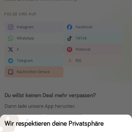
FOLGE UNS AUF
Instagram
Facebook
WhatsApp
TikTok
X
Pinterest
Telegram
RSS
Nachrichten-Service
Du willst keinen Deal mehr verpassen?
Dann lade unsere App herunter.
Wir respektieren deine Privatsphäre