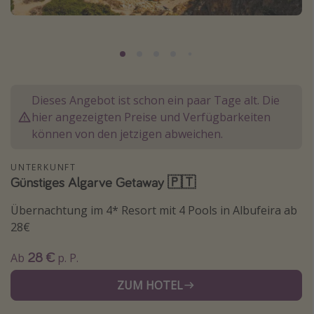
Normandie Urlaub
Goa Urlaub
St. Lucia Urlaub
Kefalonia Urlaub
Dieses Angebot ist schon ein paar Tage alt. Die
Krabi Urlaub
hier angezeigten Preise und Verfügbarkeiten
Tulum Urlaub
können von den jetzigen abweichen.
Sri Lanka Rundreise
UNTERKUNFT
Japan Rundreise
Günstiges Algarve Getaway 🇵🇹
Übernachtung im 4* Resort mit 4 Pools in Albufeira ab
Reisethemen
28€
Alle Reisethemen
28 €
Ab
p. P.
Wellnessurlaub
ZUM HOTEL
Disneyland Paris
Roadtrips