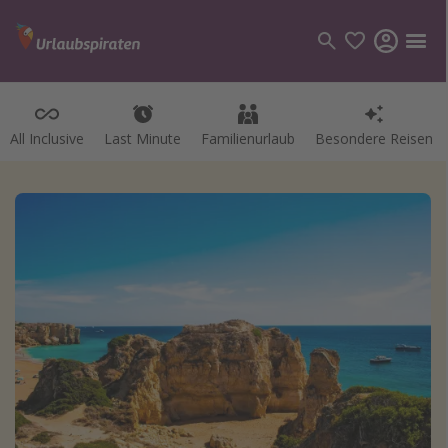
All Inclusive
Last Minute
Familienurlaub
Besondere Reisen
Kategorien
Flüge
Hotel
Pauschalreisen
Kreuzfahrten
Reiseziele
Alle Reiseziele
Bodensee Urlaub
Gozo Urlaub