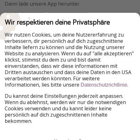
Dann lade unsere App herunter.
Wir respektieren deine Privatsphäre
Urlaubspiraten ist Teil der HolidayPirates Group
Wir nutzen Cookies, um deine Nutzererfahrung zu
verbessern, dir persönlich auf dich zugeschnittene
Unsere Märkte
Inhalte liefern zu können und die Nutzung unserer
Website zu analysieren. Wenn du auf "alle akzeptieren"
PiratinViaggio
HolidayPirates
klickst, stimmst du dem zu und bist damit
VakantiePiraten
WakacyjniPiraci
einverstanden, dass wir diese informationen mit
VoyagesPirates
Ferienpiraten
Dritten austauschen und dass deine Daten in den USA
Urlaubspiraten
ViajerosPiratas
verarbeitet werden könnten. Für weitere
TravelPirates
Informationen, lies bitte unsere
.
Datenschutzrichtlinie
Unsere Gruppe
Du kannst deine Einstellungen jederzeit anpassen.
HolidayPirates Group
Wenn du ablehnst, werden wir nur die notwendigen
Cookies verwenden und du kannt leider keine
Lerne uns kennen
Rechtliches
persönlich auf dich zugeschnittenen Inhalte
bekommen.
Über uns
Datenschutz
Karriere
Impressum