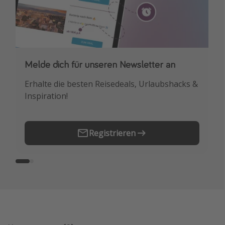
Melde dich für unseren Newsletter an
Downloade unsere App
Erhalte die besten Reisedeals, Urlaubshacks &
Buche die besten Reiseschnäppchen als
Inspiration!
Erstes.
Registrieren