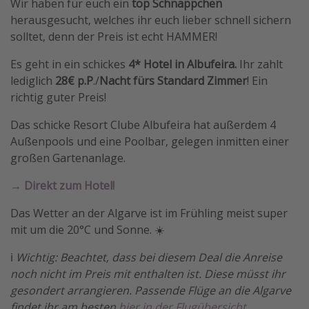
Wir haben für euch ein
top Schnäppchen
Travel Know How
herausgesucht, welches ihr euch lieber schnell sichern
solltet, denn der Preis ist echt HAMMER!
Silvesterreisen
Last Minute Urlaub Mallorca
Es geht in ein schickes
4* Hotel in Albufeira.
Ihr zahlt
lediglich
28€ p.P
./
Nacht
fürs Standard Zimmer
! Ein
Last Minute Urlaub Deutschland
richtig guter Preis!
Das schicke Resort Clube Albufeira hat außerdem 4
Außenpools und eine Poolbar, gelegen inmitten einer
großen Gartenanlage.
→ Direkt zum Hotel!
Das Wetter an der Algarve ist im Frühling meist super
mit um die 20°C und Sonne. ☀️
ℹ️
Wichtig: Beachtet, dass bei diesem Deal die Anreise
noch nicht im Preis mit enthalten ist. Diese müsst ihr
gesondert arrangieren. Passende Flüge an die Algarve
findet ihr am besten
hier in der Flugübersicht
.