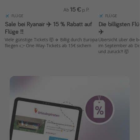
15 €
Ab
p. P.
FLÜGE
FLÜGE
Sale bei Ryanair ✈️ 15 % Rabatt auf
Die billigsten F
Flüge ‼️
✈️
Viele günstige Tickets 🤯 ✈️ Billig durch Europa
Übersicht über die 
fliegen 👉 One-Way-Tickets ab 15€ sichern
im September ab Deu
und zurück?! 🤯