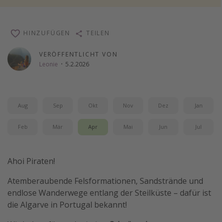
Wochenendtrip
Singlereisen
HINZUFÜGEN
TEILEN
Strandurlaub
VERÖFFENTLICHT VON
Gruppenreisen
Leonie
·
5.2.2026
Hotels in Hamburg
Hotels in Amsterdam
Aug
Sep
Okt
Nov
Dez
Jan
Hotels am Achensee
Feb
Mär
Apr
Mai
Jun
Jul
Weitere Themen
Reise Journal
Ahoi Piraten!
Familienurlaub in der Türkei
Atemberaubende Felsformationen, Sandstrände und
Rundreisen in Thailand
endlose Wanderwege entlang der Steilküste – dafür ist
Bahnreisen in der Schweiz
die Algarve in Portugal bekannt!
Reisepassfreie Reiseziele