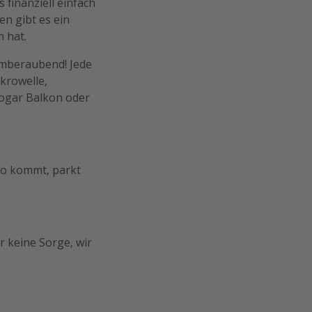
 finanziell einfach
en gibt es ein
n hat.
temberaubend! Jede
ikrowelle,
sogar Balkon oder
to kommt, parkt
r keine Sorge, wir