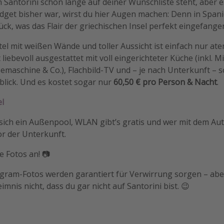
 Santorini schon lange auf deiner Wunschliste steht, aber es
dget bisher war, wirst du hier Augen machen: Denn in Spani
ck, was das Flair der griechischen Insel perfekt eingefange
el mit weißen Wände und toller Aussicht ist einfach nur a
liebevoll ausgestattet mit voll eingerichteter Küche (inkl. M
emaschine & Co.), Flachbild-TV und – je nach Unterkunft – 
blick. Und es kostet sogar nur
60,50 € pro Person & Nacht
.
l
sich ein Außenpool, WLAN gibt’s gratis und wer mit dem Au
or der Unterkunft.
e Fotos an! 📷
agram-Fotos werden garantiert für Verwirrung sorgen – abe
mnis nicht, dass du gar nicht auf Santorini bist. 😉