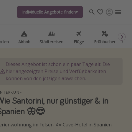
Individuelle Angebote finden
Individuelle Angebote finden
hrten
hrten
Airbnb
Airbnb
Städtereisen
Städtereisen
Flüge
Flüge
Frühbucher
Frühbucher
Kurzu
Kurzu
Dieses Angebot ist schon ein paar Tage alt. Die
hier angezeigten Preise und Verfügbarkeiten
können von den jetzigen abweichen.
NTERKUNFT
Wie Santorini, nur günstiger & in
Spanien 🦋😎
erienwohnung im Felsen: 4⭐️ Cave-Hotel in Spanien