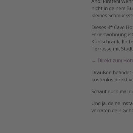
Ahoi Piraten! Wenn
nicht in deinem Bu
kleines Schmuckstü
Dieses 4* Cave Hot
Ferienwohnung ist 
Kühlschrank, Kaffe
Terrasse mit Stadt
→ Direkt zum Hote
Draußen befindet 
kostenlos direkt v
Schaut euch mal di
Und ja, deine Inst
verraten dein Gehei