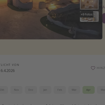
+
9
Fotos
TLICHT VON
HIN
16.4.2026
Okt
Nov
Dez
Jan
Feb
Mär
Apr
Ma