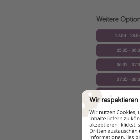
Weitere Optio
27.04 - 28.0
05.05 - 06.
06.05 - 07.
07.05 - 08.
11.05 - 12.
Wir respektieren
12.05 - 13.
Wir nutzen Cookies, 
Inhalte liefern zu kö
13.05 - 14.
akzeptieren" klickst,
Dritten austauschen 
Informationen, lies b
14.05 - 15.