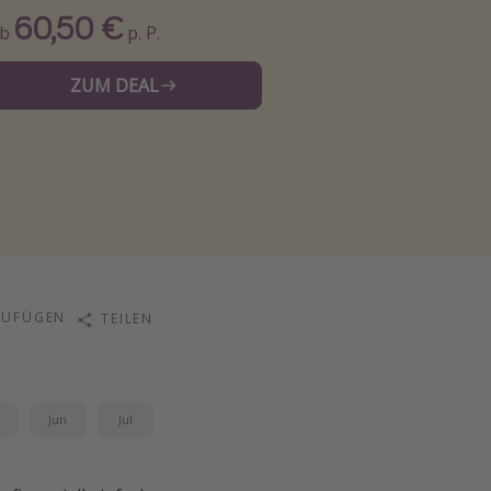
60,50 €
Ab
p. P.
ZUM DEAL
ZUFÜGEN
TEILEN
i
Jun
Jul