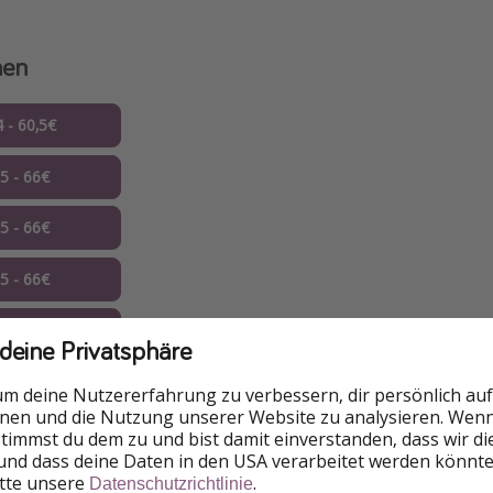
nen
4 - 60,5€
05 - 66€
05 - 66€
05 - 66€
05 - 66€
 deine Privatsphäre
05 - 66€
um deine Nutzererfahrung zu verbessern, dir persönlich auf
nnen und die Nutzung unserer Website zu analysieren. Wenn 
05 - 66€
 stimmst du dem zu und bist damit einverstanden, dass wir d
und dass deine Daten in den USA verarbeitet werden könnte
itte unsere
.
05 - 66€
Datenschutzrichtlinie