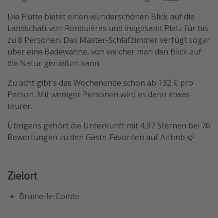
Travel Know How
Die Hütte bietet einen wunderschönen Blick auf die
Landschaft von Ronquières und insgesamt Platz für bis
Silvesterreisen
zu 8 Personen. Das Master-Schlafzimmer verfügt sogar
Last Minute Urlaub Mallorca
über eine Badewanne, von welcher man den Blick auf
Last Minute Urlaub Deutschland
die Natur genießen kann.
Zu acht gibt's das Wochenende schon ab 132 € pro
Person. Mit weniger Personen wird es dann etwas
teurer.
Übrigens gehört die Unterkunft mit 4,97 Sternen bei 76
Bewertungen zu den Gäste-Favoriten auf Airbnb 🩷
Zielort
Braine-le-Comte