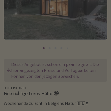
Normandie Urlaub
Goa Urlaub
St. Lucia Urlaub
Kefalonia Urlaub
Krabi Urlaub
Tulum Urlaub
Sri Lanka Rundreise
Japan Rundreise
Dieses Angebot ist schon ein paar Tage alt. Die
hier angezeigten Preise und Verfügbarkeiten
Reisethemen
können von den jetzigen abweichen.
Alle Reisethemen
UNTERKUNFT
Eine richtige Luxus-Hütte 🤩
Wellnessurlaub
Disneyland Paris
Wochenende zu acht in Belgiens Natur 🇧🇪🌲
Roadtrips