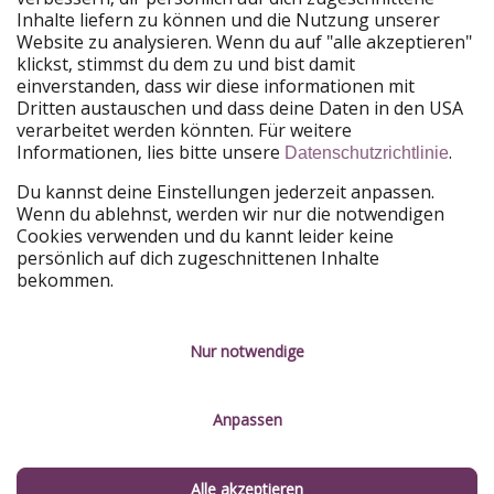
Unsere Märkte
Inhalte liefern zu können und die Nutzung unserer
Website zu analysieren. Wenn du auf "alle akzeptieren"
PiratinViaggio
HolidayPirates
klickst, stimmst du dem zu und bist damit
VakantiePiraten
WakacyjniPiraci
einverstanden, dass wir diese informationen mit
VoyagesPirates
Ferienpiraten
Dritten austauschen und dass deine Daten in den USA
Urlaubspiraten
ViajerosPiratas
verarbeitet werden könnten. Für weitere
TravelPirates
Informationen, lies bitte unsere
.
Datenschutzrichtlinie
Unsere Gruppe
Du kannst deine Einstellungen jederzeit anpassen.
HolidayPirates Group
Wenn du ablehnst, werden wir nur die notwendigen
Cookies verwenden und du kannt leider keine
Lerne uns kennen
Rechtliches
persönlich auf dich zugeschnittenen Inhalte
bekommen.
Über uns
Datenschutz
Karriere
Impressum
Nur notwendige
Presse
Unsere Regeln
Anpassen
Partner
Kontakt
Nachhaltigkeit
Service-Kontrolle
Alle akzeptieren