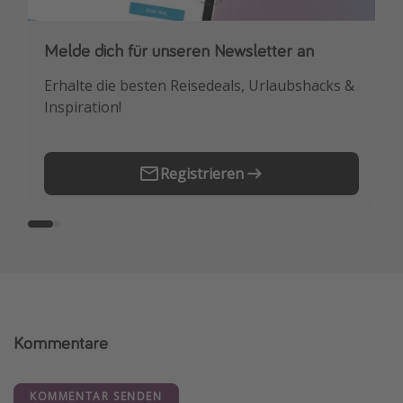
Melde dich für unseren Newsletter an
Downloade unsere App
Erhalte die besten Reisedeals, Urlaubshacks &
Buche die besten Reiseschnäppchen als
Inspiration!
Erstes.
Registrieren
Kommentare
KOMMENTAR SENDEN