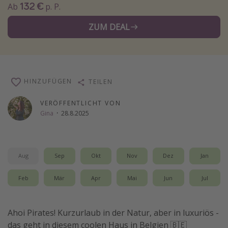
132 €
Ab
p. P.
Wochenendtrip
ZUM DEAL
Singlereisen
Strandurlaub
Gruppenreisen
Hotels in Hamburg
HINZUFÜGEN
TEILEN
Hotels in Amsterdam
VERÖFFENTLICHT VON
Hotels am Achensee
Gina
·
28.8.2025
Weitere Themen
Aug
Sep
Okt
Nov
Dez
Jan
Reise Journal
Familienurlaub in der Türkei
Feb
Mär
Apr
Mai
Jun
Jul
Rundreisen in Thailand
Bahnreisen in der Schweiz
Ahoi Pirates! Kurzurlaub in der Natur, aber in luxuriös -
das geht in diesem coolen Haus in Belgien 🇧🇪
Reisepassfreie Reiseziele