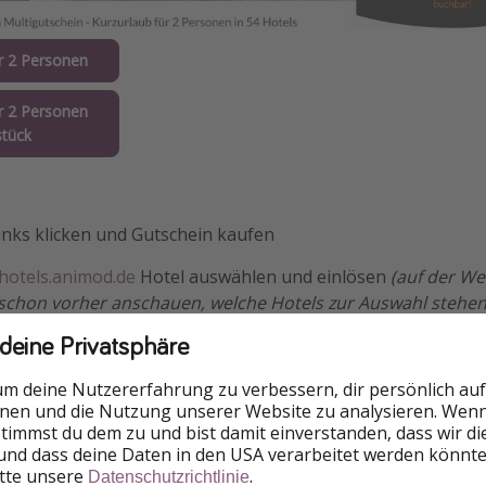
r 2 Personen
r 2 Personen
stück
inks klicken und Gutschein kaufen
hotels.animod.de
Hotel auswählen und einlösen
(auf der We
 schon vorher anschauen, welche Hotels zur Auswahl stehen
 deine Privatsphäre
ßen
um deine Nutzererfahrung zu verbessern, dir persönlich auf
ls ihr vergesst, ihn einzulösen: Wenn ihr den Gutschein bis 
nnen und die Nutzung unserer Website zu analysieren. Wenn 
nnt ihr ihn noch 3 Jahre als Wertgutschein nutzen und eine
 stimmst du dem zu und bist damit einverstanden, dass wir d
ote bei Animod buchen.
und dass deine Daten in den USA verarbeitet werden könnte
itte unsere
.
Datenschutzrichtlinie