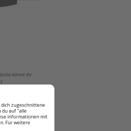
bsite könnt ihr
)
 dich zugeschnittene
zum
31.03.2025
nicht
du auf "alle
s der anderen
iese informationen mit
n. Für weitere