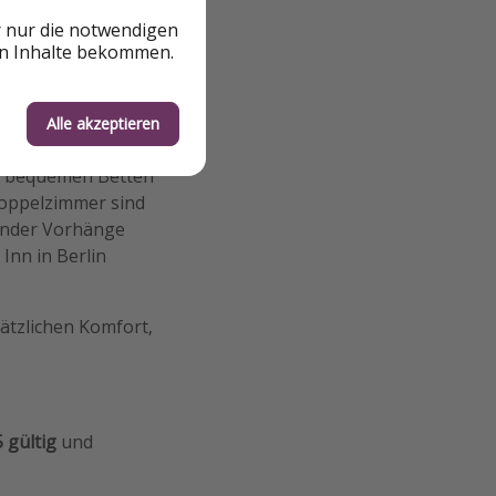
r nur die notwendigen
en Inhalte bekommen.
Alle akzeptieren
er bequemen Betten
Doppelzimmer sind
elnder Vorhänge
Inn in Berlin
ätzlichen Komfort,
 gültig
und