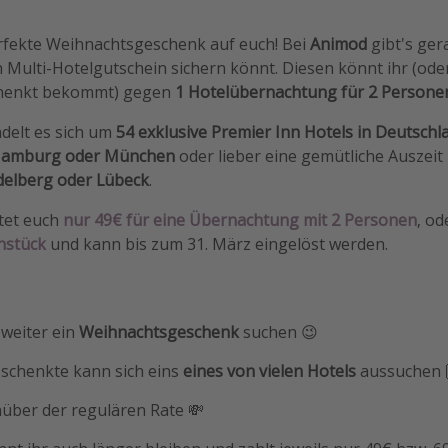
erfekte Weihnachtsgeschenk auf euch! Bei
Animod
gibt's ger
 Multi-Hotelgutschein sichern könnt. Diesen könnt ihr (oder
chenkt bekommt) gegen
1 Hotelübernachtung für 2 Person
delt es sich um
54 exklusive Premier Inn Hotels in Deutschl
 Hamburg oder München
oder lieber eine gemütliche Auszeit
delberg oder Lübeck
.
tet euch
nur 49€ für eine Übernachtung mit 2 Personen
, od
hstück
und kann bis zum 31. März eingelöst werden.
 weiter ein
Weihnachtsgeschenk
suchen 😉
eschenkte kann sich eins
eines von vielen Hotels
aussuchen 
nüber der regulären Rate 💸