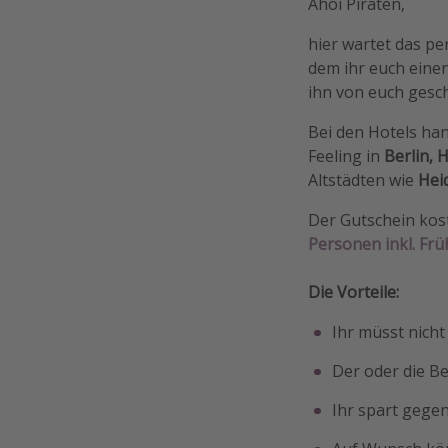
Ahoi Piraten,
hier wartet das p
dem ihr euch einen
ihn von euch ges
Bei den Hotels han
Feeling in
Berlin,
Altstädten wie
Hei
Der Gutschein kos
Personen inkl. Frü
Die Vorteile:
Ihr müsst nicht
Der oder die B
Ihr spart gege