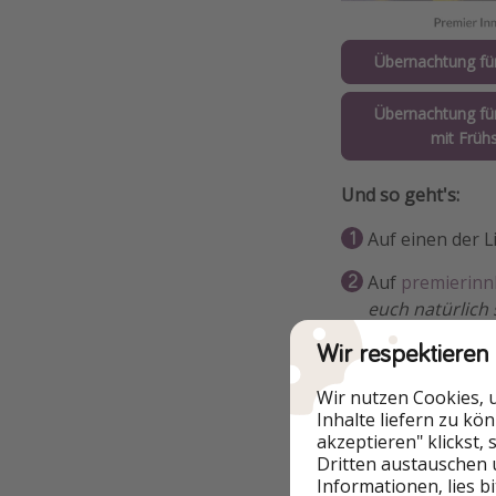
Übernachtung fü
Übernachtung fü
mit Früh
Und so geht's:
Auf einen der L
Auf
premierinn
euch natürlich
Wir respektieren
Kurztrip genie
Wir nutzen Cookies, 
ℹ️ Keine Sorge, fal
Inhalte liefern zu kö
eingelöst habt, kö
akzeptieren" klickst,
vielen Hotelangeb
Dritten austauschen 
Informationen, lies b