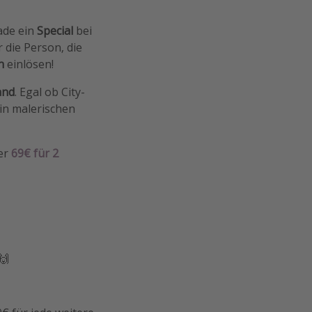
ade ein
Special
bei
 die Person, die
en
einlösen!
and
. Egal ob City-
 in malerischen
er
69€ für 2
🙌