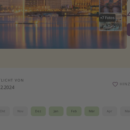
+
7
Fotos
TLICHT VON
HIN
12.2024
Okt
Nov
Dez
Jan
Feb
Mär
Apr
Ma