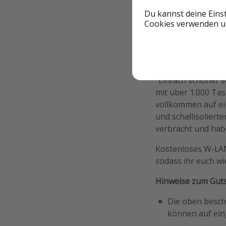
Du kannst deine Eins
Cookies verwenden un
Zusätzliche In
Eure Unterkünfte
"Einfach schöner s
mit über 1.000 Ta
vollkommen auf ei
und schallisoliert
verbracht und habe
Kostenloses W-LAN
sodass ihr euch wi
Hinweise zum Gut
Die oben besch
können auf ein