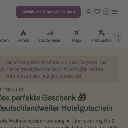
Individuelle Angebote finden
hrten
Airbnb
Städtereisen
Flüge
Frühbucher
Kurzu
Dieses Angebot ist schon ein paar Tage alt. Die
hier angezeigten Preise und Verfügbarkeiten
können von den jetzigen abweichen.
NTERKUNFT
Das perfekte Geschenk 🎁
Deutschlandweiter Hotelgutschein
olle Weihnachtsüberraschung 🎄 Übernachtung für 2
ersonen im Premier Inn eurer Wahl I mit Frühstück 69€