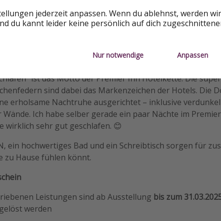
tellungen jederzeit anpassen. Wenn du ablehnst, werden wi
d du kannt leider keine persönlich auf dich zugeschnitten
formationen
Nur notwendige
Anpassen
chlafen" ist das Motto der Premier Inn Hotelkette. Die sup
schenfedern sind dabei das Markenzeichen der Hotels. Die 
ne erholsame Nachtruhe ausgerichtet – inklusive verdunk
er Wände. Ich habe selber gerade ein paar Nächte im Premier 
 wirklich sehr gut geschlafen. 😊
, ein hochwertiges Bad und ein Schreibtisch sorgen für zus
e zu Hause fühlen könnt.
schein
riebenen Leistungen sind ab Ausstellung
bis zum 31.03.2025
gelöst werden