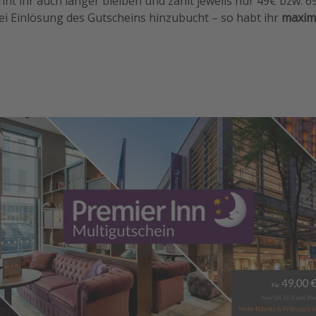
t ihr auch länger bleiben und zahlt jeweils nur 49€ bzw. 69
bei Einlösung des Gutscheins hinzubucht – so habt ihr
maxima