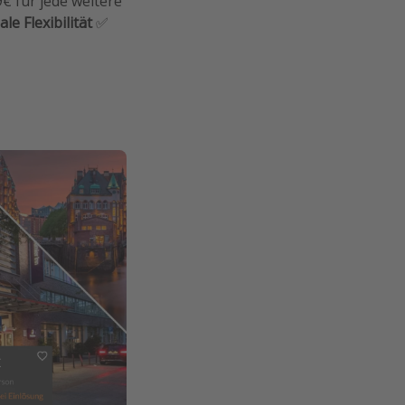
€ für jede weitere
le Flexibilität
✅