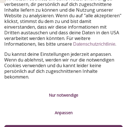
verbessern, dir persönlich auf dich zugeschnittene
Unsere Märkte
Inhalte liefern zu können und die Nutzung unserer
Website zu analysieren. Wenn du auf "alle akzeptieren"
PiratinViaggio
HolidayPirates
klickst, stimmst du dem zu und bist damit
VakantiePiraten
WakacyjniPiraci
einverstanden, dass wir diese informationen mit
VoyagesPirates
Ferienpiraten
Dritten austauschen und dass deine Daten in den USA
Urlaubspiraten
ViajerosPiratas
verarbeitet werden könnten. Für weitere
TravelPirates
Informationen, lies bitte unsere
.
Datenschutzrichtlinie
Unsere Gruppe
Du kannst deine Einstellungen jederzeit anpassen.
HolidayPirates Group
Wenn du ablehnst, werden wir nur die notwendigen
Cookies verwenden und du kannt leider keine
Lerne uns kennen
Rechtliches
persönlich auf dich zugeschnittenen Inhalte
bekommen.
Über uns
Datenschutz
Karriere
Impressum
Nur notwendige
Presse
Unsere Regeln
Anpassen
Partner
Kontakt
Nachhaltigkeit
Service-Kontrolle