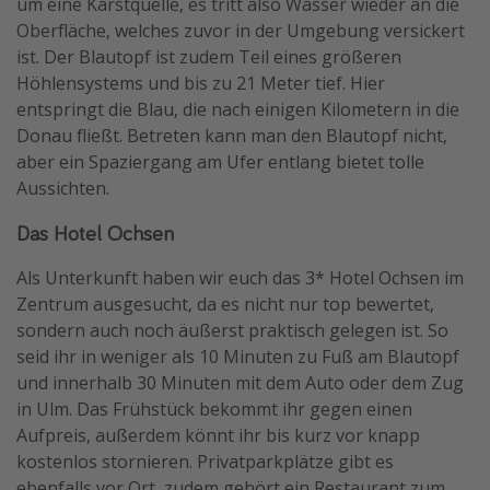
um eine Karstquelle, es tritt also Wasser wieder an die
Oberfläche, welches zuvor in der Umgebung versickert
ist. Der Blautopf ist zudem Teil eines größeren
Höhlensystems und bis zu 21 Meter tief. Hier
entspringt die Blau, die nach einigen Kilometern in die
Donau fließt. Betreten kann man den Blautopf nicht,
aber ein Spaziergang am Ufer entlang bietet tolle
Aussichten.
Das Hotel Ochsen
Als Unterkunft haben wir euch das 3* Hotel Ochsen im
Zentrum ausgesucht, da es nicht nur top bewertet,
sondern auch noch äußerst praktisch gelegen ist. So
seid ihr in weniger als 10 Minuten zu Fuß am Blautopf
und innerhalb 30 Minuten mit dem Auto oder dem Zug
in Ulm. Das Frühstück bekommt ihr gegen einen
Aufpreis, außerdem könnt ihr bis kurz vor knapp
kostenlos stornieren. Privatparkplätze gibt es
ebenfalls vor Ort, zudem gehört ein Restaurant zum