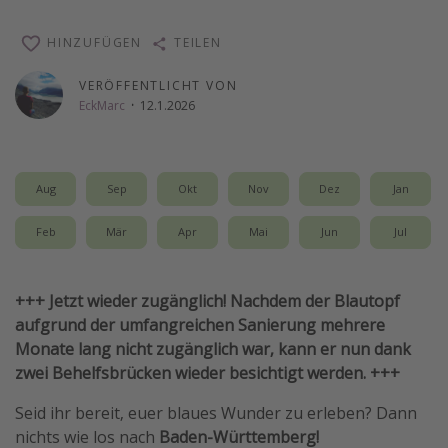
Wochenendtrip
HINZUFÜGEN
TEILEN
Singlereisen
VERÖFFENTLICHT VON
Strandurlaub
EckMarc
·
12.1.2026
Gruppenreisen
Hotels in Hamburg
Hotels in Amsterdam
Aug
Sep
Okt
Nov
Dez
Jan
Hotels am Achensee
Feb
Mär
Apr
Mai
Jun
Jul
Weitere Themen
+++ Jetzt wieder zugänglich! Nachdem der Blautopf
Reise Journal
aufgrund der umfangreichen Sanierung mehrere
Familienurlaub in der Türkei
Monate lang nicht zugänglich war, kann er nun dank
zwei Behelfsbrücken wieder besichtigt werden. +++
Rundreisen in Thailand
Bahnreisen in der Schweiz
Seid ihr bereit, euer blaues Wunder zu erleben? Dann
nichts wie los nach
Baden-Württemberg!
Reisepassfreie Reiseziele