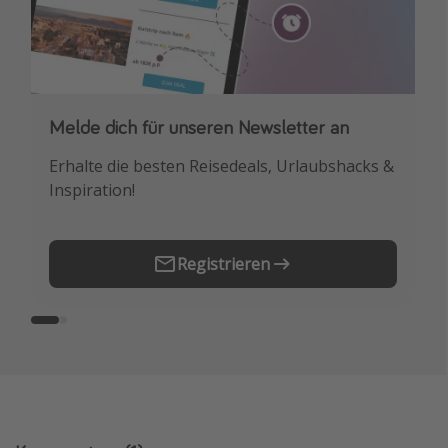
Melde dich für unseren Newsletter an
Downloade unsere App
Erhalte die besten Reisedeals, Urlaubshacks &
Buche die besten Reiseschnäppchen als
Inspiration!
Erstes.
Registrieren