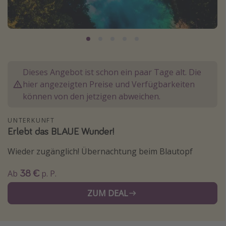
Normandie Urlaub
Goa Urlaub
St. Lucia Urlaub
Kefalonia Urlaub
Dieses Angebot ist schon ein paar Tage alt. Die
Krabi Urlaub
hier angezeigten Preise und Verfügbarkeiten
Tulum Urlaub
können von den jetzigen abweichen.
Sri Lanka Rundreise
UNTERKUNFT
Japan Rundreise
Erlebt das BLAUE Wunder!
Wieder zugänglich! Übernachtung beim Blautopf
Reisethemen
38 €
Ab
p. P.
Alle Reisethemen
Wellnessurlaub
ZUM DEAL
Disneyland Paris
Roadtrips