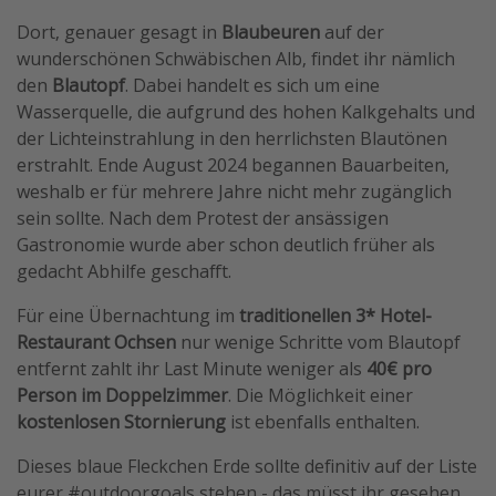
Travel Know How
Dort, genauer gesagt in
Blaubeuren
auf der
wunderschönen Schwäbischen Alb, findet ihr nämlich
Silvesterreisen
den
Blautopf
. Dabei handelt es sich um eine
Last Minute Urlaub Mallorca
Wasserquelle, die aufgrund des hohen Kalkgehalts und
Last Minute Urlaub Deutschland
der Lichteinstrahlung in den herrlichsten Blautönen
erstrahlt. Ende August 2024 begannen Bauarbeiten,
weshalb er für mehrere Jahre nicht mehr zugänglich
sein sollte. Nach dem Protest der ansässigen
Gastronomie wurde aber schon deutlich früher als
gedacht Abhilfe geschafft.
Für eine Übernachtung im
traditionellen 3* Hotel-
Restaurant Ochsen
nur wenige Schritte vom Blautopf
entfernt zahlt ihr Last Minute weniger als
40€ pro
Person im Doppelzimmer
. Die Möglichkeit einer
kostenlosen Stornierung
ist ebenfalls enthalten.
Dieses blaue Fleckchen Erde sollte definitiv auf der Liste
eurer #outdoorgoals stehen - das müsst ihr gesehen