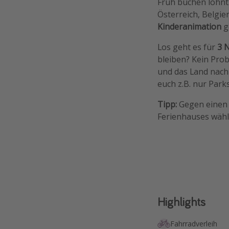
Früh buchen lohnt 
Österreich, Belgie
Kinderanimation
ge
Los geht es für
3 
bleiben? Kein Prob
und das Land nach 
euch z.B. nur Park
Tipp:
Gegen einen 
Ferienhauses wähl
Highlights
Fahrradverleih