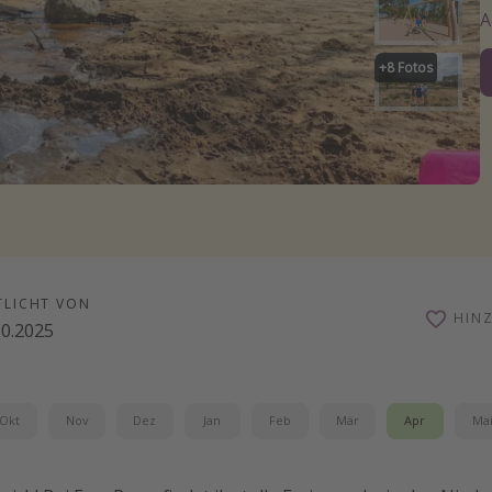
+
8
Fotos
TLICHT VON
HIN
10.2025
Okt
Nov
Dez
Jan
Feb
Mär
Apr
Ma