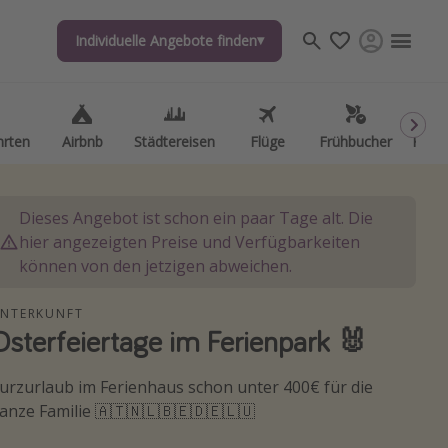
Individuelle Angebote finden
Individuelle Angebote finden
hrten
hrten
Airbnb
Airbnb
Städtereisen
Städtereisen
Flüge
Flüge
Frühbucher
Frühbucher
Kurzu
Kurzu
Dieses Angebot ist schon ein paar Tage alt. Die
hier angezeigten Preise und Verfügbarkeiten
können von den jetzigen abweichen.
NTERKUNFT
Osterfeiertage im Ferienpark 🐰
urzurlaub im Ferienhaus schon unter 400€ für die
anze Familie 🇦🇹🇳🇱🇧🇪🇩🇪🇱🇺