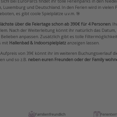
sich! Bei EuroParcs findet ihr tolle Ferienparks in den Niede
n, Luxemburg und Deutschland. In den Ferien wird in vielen 
boten, es gibt coole Spielplätze u.v.m. 🎯
Nächste über die Feiertage schon ab 390€ für 4 Personen
. I
lem. Nach der Weiterleitung könnt ihr natürlich das Datum,
Belieben anpassen. Zusätzlich gibt es tolle Filtermöglichkei
s mit
Hallenbad & Indoorspielplatz
anzeigen lassen.
Aufpreis von 39€ könnt ihr im weiteren Buchungsverlauf di
en und so z.B.
neben euren Freunden oder der Family wohn
Familienfreundlich
Ferienter