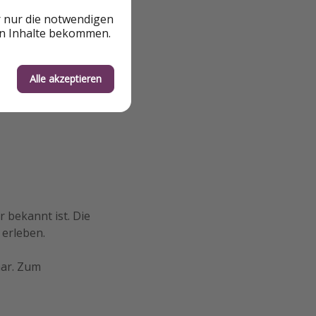
mine
r nur die notwendigen
en Inhalte bekommen.
h
Alle akzeptieren
r bekannt ist. Die
 erleben.
aar. Zum