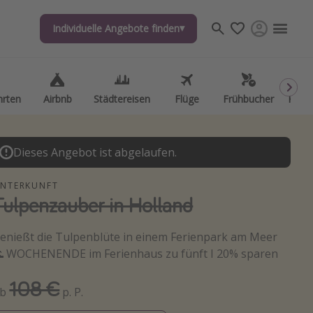
Individuelle Angebote finden
Individuelle Angebote finden
hrten
hrten
Airbnb
Airbnb
Städtereisen
Städtereisen
Flüge
Flüge
Frühbucher
Frühbucher
Kurzu
Kurzu
Dieses Angebot ist abgelaufen.
NTERKUNFT
Tulpenzauber in Holland
enießt die Tulpenblüte in einem Ferienpark am Meer
 WOCHENENDE im Ferienhaus zu fünft I 20% sparen
108 €
Ab
p. P.