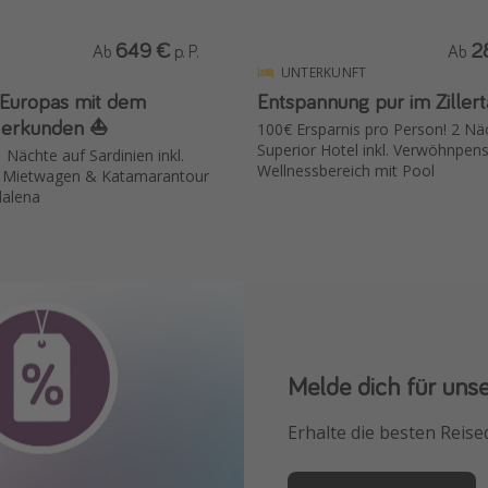
649 €
2
Ab
p. P.
Ab
UNTERKUNFT
k Europas mit dem
Entspannung pur im Ziller
erkunden ⛵️
100€ Ersparnis pro Person! 2 Nä
Superior Hotel inkl. Verwöhnpen
1 Nächte auf Sardinien inkl.
Wellnessbereich mit Pool
l, Mietwagen & Katamarantour
alena
Melde dich für uns
Downloade unsere
Erhalte die besten Reise
Buche die besten Reises