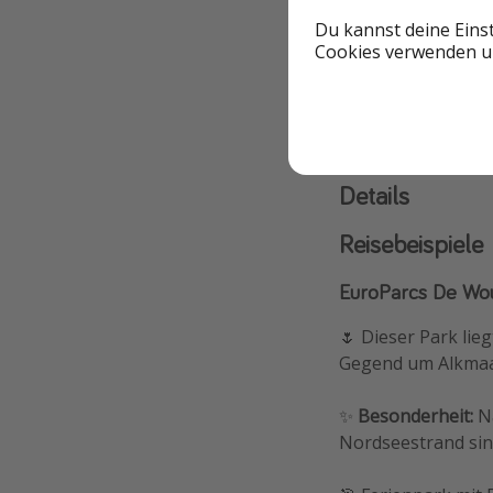
Beste Reisezeit
Du kannst deine Eins
Cookies verwenden un
Familienfreundlic
Details
Reisebeispiele
EuroParcs De Wo
🌷 Dieser Park lie
Gegend um Alkmaar
✨
Besonderheit:
Nä
Nordseestrand sin