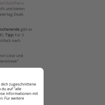
von EuroParcs
ofs und bieten
Feiertag Deals
Wochenende
gibt es
€).
Tipp:
Für 3
einfach nach
von Lisse und
lenstreek“
 dich zugeschnittene
du auf "alle
iese informationen mit
n. Für weitere