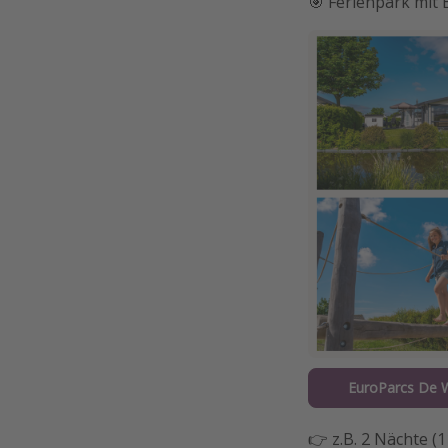
🎯 Ferienpark mit 
EuroParcs De
👉 z.B. 2 Nächte (11