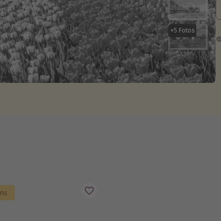
+
5
Fotos
uns