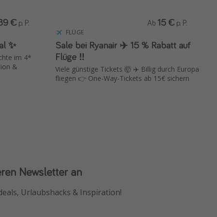
89 €
15 €
p. P.
Ab
p. P.
FLÜGE
tal ✨
Sale bei Ryanair ✈️ 15 % Rabatt auf
Flüge ‼️
chte im 4*
sion &
Viele günstige Tickets 🤯 ✈️ Billig durch Europa
fliegen 👉 One-Way-Tickets ab 15€ sichern
eren Newsletter an
 App
deals, Urlaubshacks & Inspiration!
chnäppchen als Erstes.