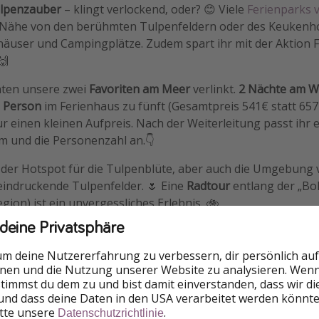
ulpenzauber
– klingt verlockend, oder? 😊 Viele
Ferienparks 
r Nähe von den berühmten Tulpenfeldern oder des Keukenh
nhäuser und Campingplätze. Zudem spart ihr mit der Aktion 
🙌
nten unsere zwei
Favoriten am Meer
verlinkt.
2 Nächte am 
o Person
im Ferienhaus zu fünft (Gesamtpreis 541€ statt 657
ur einen kleinen Aufpreis. Nach der Weiterleitung passt ihr 
m und die Personenzahl an.👇
 der Hotspot für die Tulpenblüte, aber auch die Umgebung 
eindruckende Tulpenfelder. 🌷 Eine
Radtour
entlang der „Bol
ion) ist ein unvergessliches Erlebnis. 🚲
 deine Privatsphäre
um deine Nutzererfahrung zu verbessern, dir persönlich auf
nnen und die Nutzung unserer Website zu analysieren. Wenn 
 stimmst du dem zu und bist damit einverstanden, dass wir d
und dass deine Daten in den USA verarbeitet werden könnte
itte unsere
.
Datenschutzrichtlinie