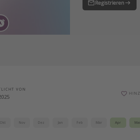
Registrieren
TLICHT VON
HIN
.2025
Okt
Nov
Dez
Jan
Feb
Mär
Apr
Ma