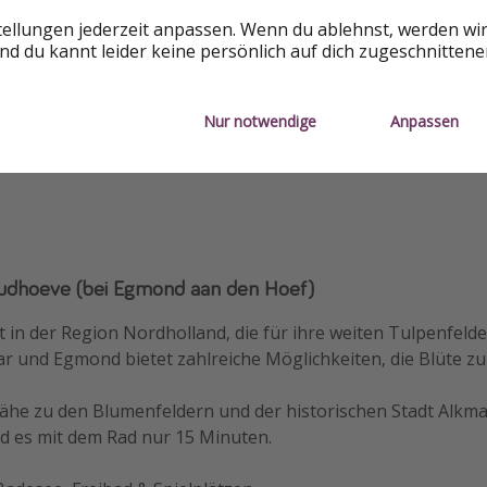
Fahrradverleih
Ferienter
tellungen jederzeit anpassen. Wenn du ablehnst, werden wi
d du kannt leider keine persönlich auf dich zugeschnitten
h
Haustiere erlaubt
Strandna
Nur notwendige
Anpassen
udhoeve (bei Egmond aan den Hoef)
gt in der Region Nordholland, die für ihre weiten Tulpenfelde
 und Egmond bietet zahlreiche Möglichkeiten, die Blüte zu
he zu den Blumenfeldern und der historischen Stadt Alkm
d es mit dem Rad nur 15 Minuten.