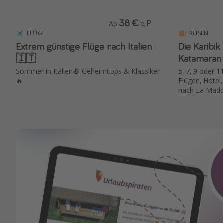
38 €
Ab
p. P.
FLÜGE
REISEN
Extrem günstige Flüge nach Italien
Die Karibi
🇮🇹
Katamaran 
Sommer in Italien🍝 Geheimtipps & Klassiker
5, 7, 9 oder 1
🔥
Flügen, Hote
nach La Madd