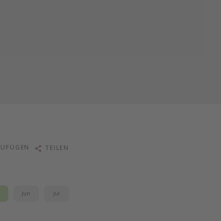
ZUFÜGEN
TEILEN
i
Jun
Jul