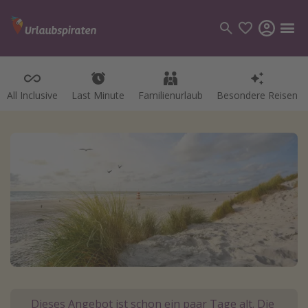
All Inclusive
Last Minute
Familienurlaub
Besondere Reisen
Kategorien
Flüge
Hotel
Pauschalreisen
Kreuzfahrten
Reiseziele
Alle Reiseziele
Bodensee Urlaub
Gozo Urlaub
Dieses Angebot ist schon ein paar Tage alt. Die