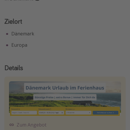
Travel Know How
Silvesterreisen
Zielort
Last Minute Urlaub Mallorca
Dänemark
Last Minute Urlaub Deutschland
Europa
Details
Zum Angebot