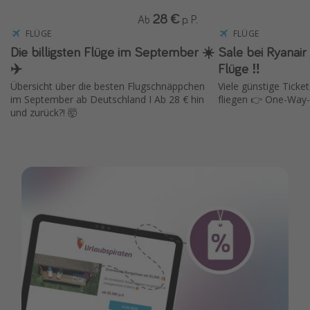
28 €
Ab
p. P.
FLÜGE
FLÜGE
Die billigsten Flüge im September ☀️
Sale bei Ryanair ✈️ 15 % Rabat
✈️
Flüge ‼️
Übersicht über die besten Flugschnäppchen
Viele günstige Ticket
im September ab Deutschland I Ab 28 € hin
fliegen 👉 One-Way-
und zurück?! 🤯