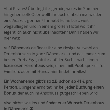
Wochenendtrip
Ahoi Pirates! Überlegt ihr gerade, wo es im Sommer
Singlereisen
hingehen soll? Oder wollt ihr euch einfach mal wieder
eine Auszeit gönnen? Ihr habt keine Lust, weit
Strandurlaub
wegzufliegen und in einem großen Hotel wollt ihr
Gruppenreisen
eigentlich auch nicht übernachten? Dann haben wir
Hotels in Hamburg
hier was:
Hotels in Amsterdam
Auf
Dänemark.de
findet ihr eine riesige Auswahl an
Hotels am Achensee
Ferienhäusern in ganz Dänemark - und das immer zum
besten Preis! Egal, ob ihr auf der Suche nach einem
luxuriösen Ferienhaus
seid, einem
mit Pool
, speziell für
Weitere Themen
Familien, oder mit Hund... hier findet ihr alles!
Reise Journal
Ein Wochenende gibt's so z.B. schon ab 41 € pro
Familienurlaub in der Türkei
Person.
Übrigens erhaltet ihr
bei jeder Buchung einen
Rundreisen in Thailand
Bonus
, der euch im Anschluss gutgeschrieben wird!
Bahnreisen in der Schweiz
Also nichts wie los und
findet euer Wunsch-Ferienhaus
Reisepassfreie Reiseziele
in Dänemark! 🏖️