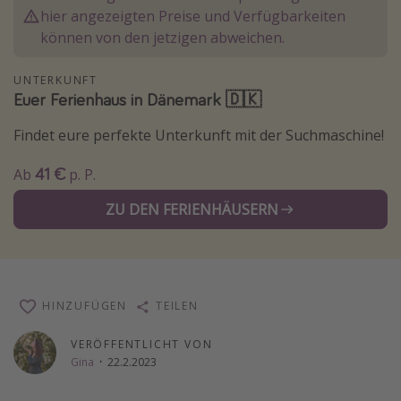
hier angezeigten Preise und Verfügbarkeiten
Normandie Urlaub
können von den jetzigen abweichen.
Goa Urlaub
St. Lucia Urlaub
UNTERKUNFT
Euer Ferienhaus in Dänemark 🇩🇰
Kefalonia Urlaub
Findet eure perfekte Unterkunft mit der Suchmaschine!
Krabi Urlaub
Tulum Urlaub
41 €
Ab
p. P.
Sri Lanka Rundreise
ZU DEN FERIENHÄUSERN
Japan Rundreise
Reisethemen
HINZUFÜGEN
TEILEN
Alle Reisethemen
Wellnessurlaub
VERÖFFENTLICHT VON
Gina
·
22.2.2023
Disneyland Paris
Roadtrips