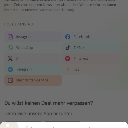
jeder Zeit von unserem Newsletter abmelden. Weitere Informationen
findest du in unserer
Datenschutzerklärung
.
FOLGE UNS AUF
Instagram
Facebook
WhatsApp
TikTok
X
Pinterest
Telegram
RSS
Nachrichten-Service
Du willst keinen Deal mehr verpassen?
Dann lade unsere App herunter.