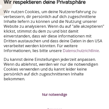
Wir respektieren deine Privatsphäre
Urlaubspiraten ist Teil der HolidayPirates Group
Wir nutzen Cookies, um deine Nutzererfahrung zu
verbessern, dir persönlich auf dich zugeschnittene
Unsere Märkte
Inhalte liefern zu können und die Nutzung unserer
Website zu analysieren. Wenn du auf "alle akzeptieren"
PiratinViaggio
HolidayPirates
klickst, stimmst du dem zu und bist damit
VakantiePiraten
WakacyjniPiraci
einverstanden, dass wir diese informationen mit
VoyagesPirates
Ferienpiraten
Dritten austauschen und dass deine Daten in den USA
Urlaubspiraten
ViajerosPiratas
verarbeitet werden könnten. Für weitere
TravelPirates
Informationen, lies bitte unsere
.
Datenschutzrichtlinie
Unsere Gruppe
Du kannst deine Einstellungen jederzeit anpassen.
HolidayPirates Group
Wenn du ablehnst, werden wir nur die notwendigen
Cookies verwenden und du kannt leider keine
Lerne uns kennen
Rechtliches
persönlich auf dich zugeschnittenen Inhalte
bekommen.
Über uns
Datenschutz
Karriere
Impressum
Nur notwendige
Presse
Unsere Regeln