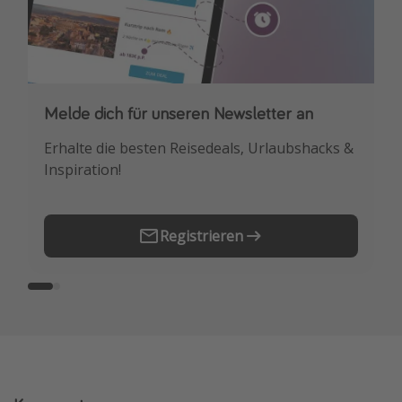
Melde dich für unseren Newsletter an
Downloade unsere App
Erhalte die besten Reisedeals, Urlaubshacks &
Buche die besten Reiseschnäppchen als
Inspiration!
Erstes.
Registrieren