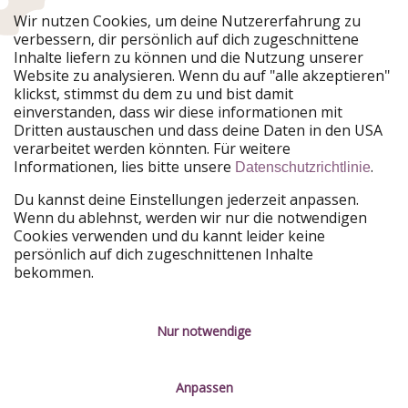
Urlaubspiraten ist Teil der HolidayPirates Group
Wir nutzen Cookies, um deine Nutzererfahrung zu
verbessern, dir persönlich auf dich zugeschnittene
Unsere Märkte
Inhalte liefern zu können und die Nutzung unserer
Website zu analysieren. Wenn du auf "alle akzeptieren"
PiratinViaggio
HolidayPirates
klickst, stimmst du dem zu und bist damit
VakantiePiraten
WakacyjniPiraci
einverstanden, dass wir diese informationen mit
VoyagesPirates
Ferienpiraten
Dritten austauschen und dass deine Daten in den USA
Urlaubspiraten
ViajerosPiratas
verarbeitet werden könnten. Für weitere
TravelPirates
Informationen, lies bitte unsere
.
Datenschutzrichtlinie
Unsere Gruppe
Du kannst deine Einstellungen jederzeit anpassen.
HolidayPirates Group
Wenn du ablehnst, werden wir nur die notwendigen
Cookies verwenden und du kannt leider keine
Lerne uns kennen
Rechtliches
persönlich auf dich zugeschnittenen Inhalte
bekommen.
Über uns
Datenschutz
Karriere
Impressum
Nur notwendige
Presse
Unsere Regeln
Anpassen
Partner
Kontakt