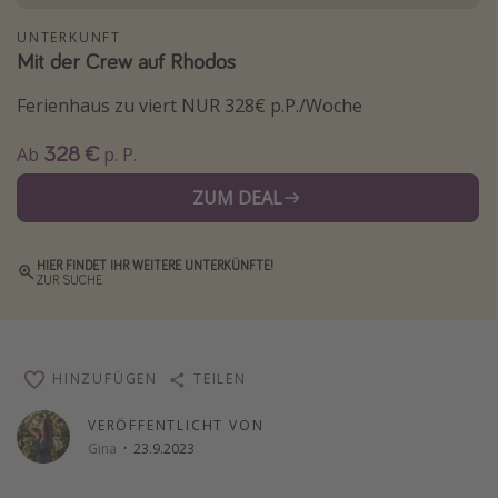
Wochenendtrip
UNTERKUNFT
Mit der Crew auf Rhodos
Singlereisen
Strandurlaub
Ferienhaus zu viert NUR 328€ p.P./Woche
Gruppenreisen
328 €
Ab
p. P.
Hotels in Hamburg
ZUM DEAL
Hotels in Amsterdam
Hotels am Achensee
HIER FINDET IHR WEITERE UNTERKÜNFTE!
ZUR SUCHE
Weitere Themen
Reise Journal
HINZUFÜGEN
TEILEN
Familienurlaub in der Türkei
Rundreisen in Thailand
VERÖFFENTLICHT VON
Gina
·
23.9.2023
Bahnreisen in der Schweiz
Reisepassfreie Reiseziele