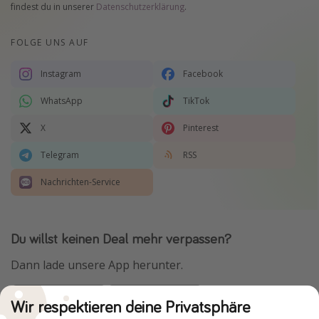
findest du in unserer
Datenschutzerklärung
.
FOLGE UNS AUF
Instagram
Facebook
WhatsApp
TikTok
X
Pinterest
Telegram
RSS
Nachrichten-Service
Du willst keinen Deal mehr verpassen?
Dann lade unsere App herunter.
Wir respektieren deine Privatsphäre