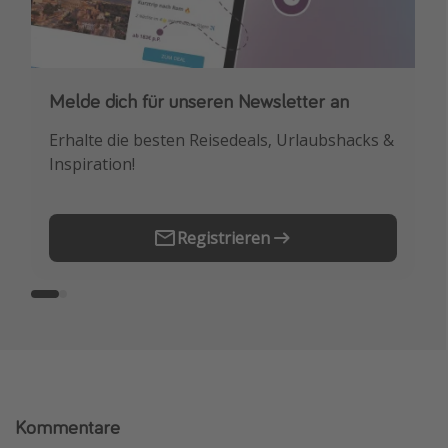
Melde dich für unseren Newsletter an
Downloade unsere App
Erhalte die besten Reisedeals, Urlaubshacks &
Buche die besten Reiseschnäppchen als
Inspiration!
Erstes.
Registrieren
Kommentare