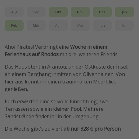
Travel Know How
Aug
Sep
Okt
Nov
Dez
Jan
Silvesterreisen
Feb
Mär
Apr
Mai
Jun
Jul
Last Minute Urlaub Mallorca
Last Minute Urlaub Deutschland
Ahoi Pirates! Verbringt eine
Woche in einem
Ferienhaus auf Rhodos
mit drei weiteren Friends!
Das Haus steht in Afantou, an der Ostküste der Insel,
an einem Berghang inmitten von Olivenhainen. Von
hier aus könnt ihr einen traumhaften Meerblick
genießen.
Euch erwarten eine stilvolle Einrichtung, zwei
Terrassen sowie ein
kleiner Pool
. Mehrere
Sandstrände findet ihr in der Umgebung.
Die Woche gibt's zu viert
ab nur 328 € pro Person
.