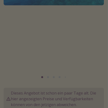
Normandie Urlaub
Goa Urlaub
St. Lucia Urlaub
Kefalonia Urlaub
Krabi Urlaub
Tulum Urlaub
Sri Lanka Rundreise
Japan Rundreise
Reisethemen
Alle Reisethemen
Wellnessurlaub
Dieses Angebot ist schon ein paar Tage alt. Die
hier angezeigten Preise und Verfügbarkeiten
Disneyland Paris
können von den jetzigen abweichen.
Roadtrips