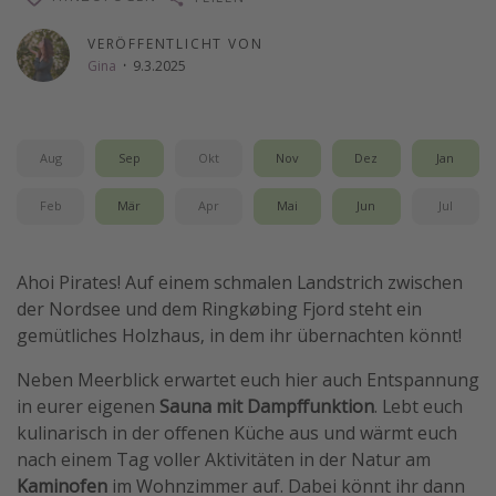
Wochenendtrip
VERÖFFENTLICHT VON
Singlereisen
Gina
·
9.3.2025
Strandurlaub
Gruppenreisen
Aug
Sep
Okt
Nov
Dez
Jan
Hotels in Hamburg
Hotels in Amsterdam
Feb
Mär
Apr
Mai
Jun
Jul
Hotels am Achensee
Ahoi Pirates! Auf einem schmalen Landstrich zwischen
Weitere Themen
der Nordsee und dem Ringkøbing Fjord steht ein
gemütliches Holzhaus, in dem ihr übernachten könnt!
Reise Journal
Neben Meerblick erwartet euch hier auch Entspannung
Familienurlaub in der Türkei
in eurer eigenen
Sauna mit Dampffunktion
. Lebt euch
Rundreisen in Thailand
kulinarisch in der offenen Küche aus und wärmt euch
Bahnreisen in der Schweiz
nach einem Tag voller Aktivitäten in der Natur am
Kaminofen
im Wohnzimmer auf. Dabei könnt ihr dann
Reisepassfreie Reiseziele