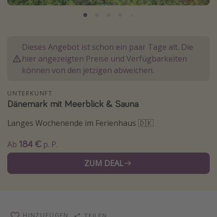
Normandie Urlaub
Goa Urlaub
St. Lucia Urlaub
Dieses Angebot ist schon ein paar Tage alt. Die
Kefalonia Urlaub
hier angezeigten Preise und Verfügbarkeiten
können von den jetzigen abweichen.
Krabi Urlaub
Tulum Urlaub
UNTERKUNFT
Dänemark mit Meerblick & Sauna
Sri Lanka Rundreise
Japan Rundreise
Langes Wochenende im Ferienhaus 🇩🇰
184 €
Ab
p. P.
Reisethemen
ZUM DEAL
Alle Reisethemen
Wellnessurlaub
Disneyland Paris
Roadtrips
HINZUFÜGEN
TEILEN