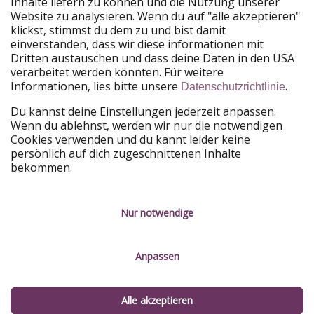
Inhalte liefern zu können und die Nutzung unserer
Website zu analysieren. Wenn du auf "alle akzeptieren"
PiratinViaggio
HolidayPirates
klickst, stimmst du dem zu und bist damit
VakantiePiraten
WakacyjniPiraci
einverstanden, dass wir diese informationen mit
VoyagesPirates
Ferienpiraten
Dritten austauschen und dass deine Daten in den USA
Urlaubspiraten
ViajerosPiratas
verarbeitet werden könnten. Für weitere
TravelPirates
Informationen, lies bitte unsere
.
Datenschutzrichtlinie
Unsere Gruppe
Du kannst deine Einstellungen jederzeit anpassen.
HolidayPirates Group
Wenn du ablehnst, werden wir nur die notwendigen
Cookies verwenden und du kannt leider keine
Lerne uns kennen
Rechtliches
persönlich auf dich zugeschnittenen Inhalte
bekommen.
Über uns
Datenschutz
Karriere
Impressum
Nur notwendige
Presse
Unsere Regeln
Anpassen
Partner
Kontakt
Nachhaltigkeit
Service-Kontrolle
Alle akzeptieren