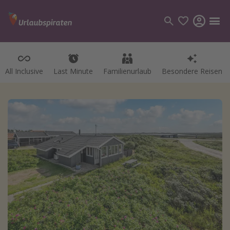
All Inclusive
Last Minute
Familienurlaub
Besondere Reisen
Kategorien
Flüge
Hotel
Pauschalreisen
Kreuzfahrten
Reiseziele
Alle Reiseziele
Bodensee Urlaub
Gozo Urlaub