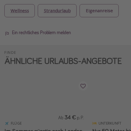
Wellness
Strandurlaub
Eigenanreise
Ein rechtliches Problem melden
FINDE
ÄHNLICHE URLAUBS-ANGEBOTE
34 €
Ab
p. P.
FLÜGE
UNTERKUNFT
Im Sommer günstig nach London
Nur 50 Meter bi