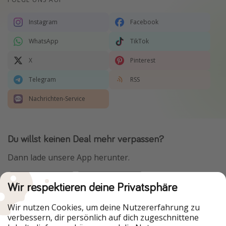
Instagram
Facebook
WhatsApp
TikTok
X
Pinterest
Telegram
RSS
Nachrichten-Service
Du willst keinen Deal mehr verpassen?
Dann lade unsere App herunter.
Wir respektieren deine Privatsphäre
Urlaubspiraten ist Teil der HolidayPirates Group
Wir nutzen Cookies, um deine Nutzererfahrung zu
verbessern, dir persönlich auf dich zugeschnittene
Unsere Märkte