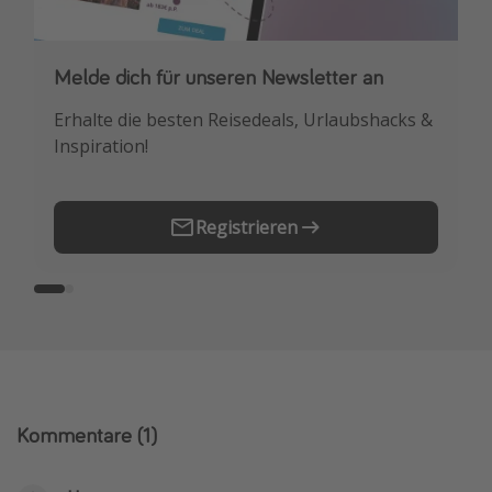
Melde dich für unseren Newsletter an
Downloade unsere App
Erhalte die besten Reisedeals, Urlaubshacks &
Buche die besten Reiseschnäppchen als
Inspiration!
Erstes.
Registrieren
Kommentare
(1)