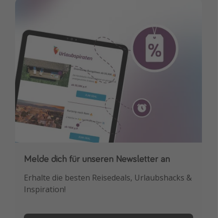
Melde dich für unseren Newsletter an
Downloade unsere App
Erhalte die besten Reisedeals, Urlaubshacks &
Buche die besten Reiseschnäppchen als
Inspiration!
Erstes.