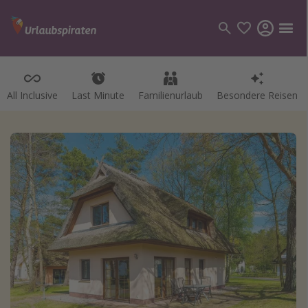
All Inclusive
Last Minute
Familienurlaub
Besondere Reisen
Kategorien
Flüge
Hotel
Pauschalreisen
Kreuzfahrten
Reiseziele
Alle Reiseziele
Bodensee Urlaub
Gozo Urlaub