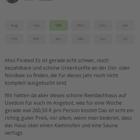
Wochenendtrip
Singlereisen
Aug
Sep
Okt
Nov
Dez
Jan
Strandurlaub
Gruppenreisen
Feb
Mär
Apr
Mai
Jun
Jul
Hotels in Hamburg
Hotels in Amsterdam
Ahoi Pirates! Es ist gerade echt schwer, noch
bezahlbare und schöne Unterkünfte an der Ost- oder
Hotels am Achensee
Nordsee zu finden, die für dieses Jahr noch nicht
komplett ausgebucht sind.
Weitere Themen
Wir hätten da aber dieses schöne Reetdachhaus auf
Reise Journal
Usedom für euch im Angebot, was für eine Woche
Familienurlaub in der Türkei
gerade mal 260,50 € pro Person kostet! Das ist echt ein
richtig guter Preis, vor allem, wenn man bedenkt, dass
Rundreisen in Thailand
das Haus über einen Kaminofen und eine Sauna
Bahnreisen in der Schweiz
verfügt.
Reisepassfreie Reiseziele