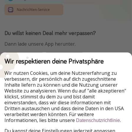
Nachrichten-Service
Du willst keinen Deal mehr verpassen?
Dann lade unsere App herunter.
Wir respektieren deine Privatsphäre
Urlaubspiraten ist Teil der HolidayPirates Group
Wir nutzen Cookies, um deine Nutzererfahrung zu
verbessern, dir persönlich auf dich zugeschnittene
Unsere Märkte
Inhalte liefern zu können und die Nutzung unserer
Website zu analysieren. Wenn du auf "alle akzeptieren"
PiratinViaggio
HolidayPirates
klickst, stimmst du dem zu und bist damit
VakantiePiraten
WakacyjniPiraci
einverstanden, dass wir diese informationen mit
VoyagesPirates
Ferienpiraten
Dritten austauschen und dass deine Daten in den USA
Urlaubspiraten
ViajerosPiratas
verarbeitet werden könnten. Für weitere
TravelPirates
Informationen, lies bitte unsere
.
Datenschutzrichtlinie
Unsere Gruppe
Du kannst deine Einstellungen jederzeit anpassen.