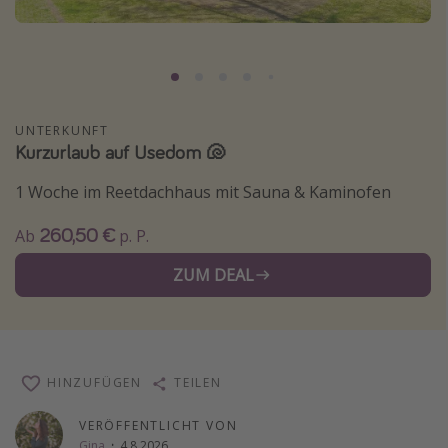
Normandie Urlaub
Goa Urlaub
St. Lucia Urlaub
Kefalonia Urlaub
UNTERKUNFT
Kurzurlaub auf Usedom 🐚
Krabi Urlaub
Tulum Urlaub
1 Woche im Reetdachhaus mit Sauna & Kaminofen
Sri Lanka Rundreise
260,50 €
Ab
p. P.
Japan Rundreise
ZUM DEAL
Reisethemen
Alle Reisethemen
Wellnessurlaub
HINZUFÜGEN
TEILEN
Disneyland Paris
VERÖFFENTLICHT VON
Roadtrips
Gina
·
4.8.2026