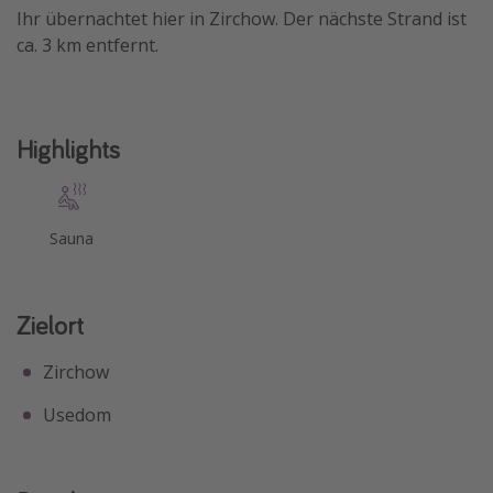
Ihr übernachtet hier in Zirchow. Der nächste Strand ist
Travel Know How
ca. 3 km entfernt.
Silvesterreisen
Last Minute Urlaub Mallorca
Last Minute Urlaub Deutschland
Highlights
Sauna
Zielort
Zirchow
Usedom