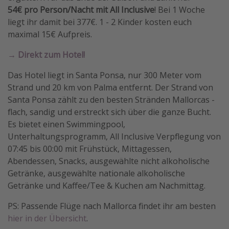
54€ pro Person/Nacht mit All Inclusive
! Bei 1 Woche
Travel Know How
liegt ihr damit bei 377€. 1 - 2 Kinder kosten euch
Silvesterreisen
maximal 15€ Aufpreis.
Last Minute Urlaub Mallorca
→ Direkt zum Hotel!
Last Minute Urlaub Deutschland
Das Hotel liegt in Santa Ponsa, nur 300 Meter vom
Strand und 20 km von Palma entfernt. Der Strand von
Santa Ponsa zählt zu den besten Stränden Mallorcas -
flach, sandig und erstreckt sich über die ganze Bucht.
Es bietet einen Swimmingpool,
Unterhaltungsprogramm, All Inclusive Verpflegung von
07:45 bis 00:00 mit Frühstück, Mittagessen,
Abendessen, Snacks, ausgewählte nicht alkoholische
Getränke, ausgewählte nationale alkoholische
Getränke und Kaffee/Tee & Kuchen am Nachmittag.
PS: Passende Flüge nach Mallorca findet ihr am besten
hier in der Übersicht
.