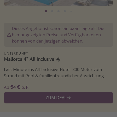
Normandie Urlaub
Goa Urlaub
St. Lucia Urlaub
Dieses Angebot ist schon ein paar Tage alt. Die
Kefalonia Urlaub
hier angezeigten Preise und Verfügbarkeiten
Krabi Urlaub
können von den jetzigen abweichen.
Tulum Urlaub
UNTERKUNFT
Sri Lanka Rundreise
Mallorca 4* All Inclusive ☀️
Japan Rundreise
Last Minute ins All-Inclusive-Hotel: 300 Meter vom
Strand mit Pool & familienfreundlicher Ausrichtung
Reisethemen
54 €
Ab
p. P.
Alle Reisethemen
ZUM DEAL
Wellnessurlaub
Disneyland Paris
Roadtrips