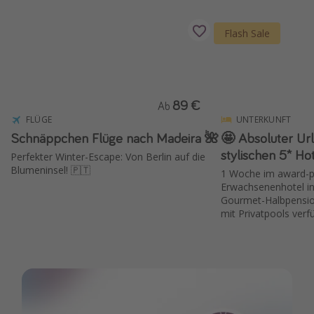
Flash Sale
89 €
Ab
FLÜGE
UNTERKUNFT
Schnäppchen Flüge nach Madeira 🌺
🤩 Absoluter Ur
stylischen 5* Hot
Perfekter Winter-Escape: Von Berlin auf die
Blumeninsel! 🇵🇹
1 Woche im award-p
Erwachsenenhotel in 
Gourmet-Halbpensio
mit Privatpools verf