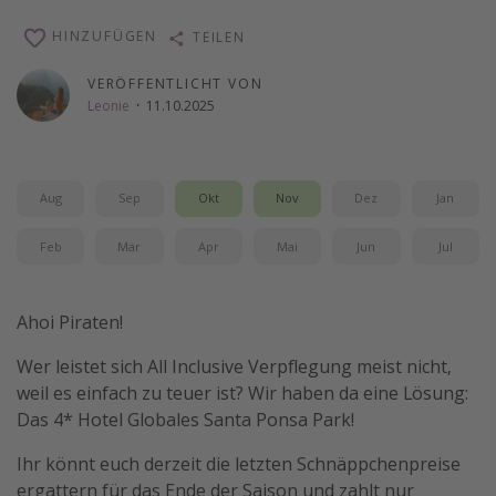
Wochenendtrip
HINZUFÜGEN
TEILEN
Singlereisen
VERÖFFENTLICHT VON
Strandurlaub
Leonie
·
11.10.2025
Gruppenreisen
Hotels in Hamburg
Aug
Sep
Okt
Nov
Dez
Jan
Hotels in Amsterdam
Hotels am Achensee
Feb
Mär
Apr
Mai
Jun
Jul
Weitere Themen
Ahoi Piraten!
Reise Journal
Wer leistet sich All Inclusive Verpflegung meist nicht,
Familienurlaub in der Türkei
weil es einfach zu teuer ist? Wir haben da eine Lösung:
Rundreisen in Thailand
Das 4* Hotel Globales Santa Ponsa Park!
Bahnreisen in der Schweiz
Ihr könnt euch derzeit die letzten Schnäppchenpreise
Reisepassfreie Reiseziele
ergattern für das Ende der Saison und zahlt nur