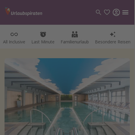
All Inclusive
Last Minute
Familienurlaub
Besondere Reisen
Kategorien
Flüge
Hotel
Pauschalreisen
Kreuzfahrten
Reiseziele
Alle Reiseziele
Bodensee Urlaub
Gozo Urlaub