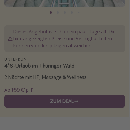
Normandie Urlaub
Goa Urlaub
St. Lucia Urlaub
Dieses Angebot ist schon ein paar Tage alt. Die
Kefalonia Urlaub
hier angezeigten Preise und Verfügbarkeiten
Krabi Urlaub
können von den jetzigen abweichen.
Tulum Urlaub
UNTERKUNFT
Sri Lanka Rundreise
4*S-Urlaub im Thüringer Wald
Japan Rundreise
2 Nächte mit HP, Massage & Wellness
169 €
Reisethemen
Ab
p. P.
Alle Reisethemen
ZUM DEAL
Wellnessurlaub
Disneyland Paris
Roadtrips