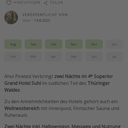
HINZUFÜGEN
TEILEN
Wochenendtrip
VERÖFFENTLICHT VON
Singlereisen
Gina
·
19.8.2023
Strandurlaub
Gruppenreisen
Hotels in Hamburg
Aug
Sep
Okt
Nov
Dez
Jan
Hotels in Amsterdam
Feb
Mär
Apr
Mai
Jun
Jul
Hotels am Achensee
Ahoi Pirates! Verbringt
zwei Nächte im 4* Superior
Weitere Themen
Grand Hotel Suhl
im südlichen Teil des
Thüringer
Waldes
.
Reise Journal
Familienurlaub in der Türkei
Zu den Annehmlichkeiten des Hotels gehört auch ein
Wellnessbereich
mit Innenpool, Finnischer Sauna und
Rundreisen in Thailand
Ruheraum.
Bahnreisen in der Schweiz
Zwei Nächte inkl. Halbpension, Massage und Nutzung
Reisepassfreie Reiseziele