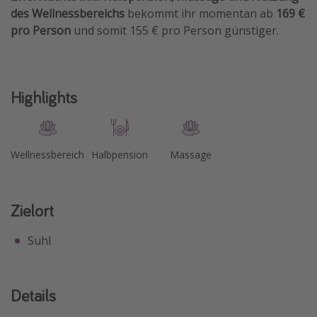
des Wellnessbereichs
bekommt ihr momentan ab
169 €
Travel Know How
pro Person
und somit 155 € pro Person günstiger.
Silvesterreisen
Last Minute Urlaub Mallorca
Last Minute Urlaub Deutschland
Highlights
Wellnessbereich
Halbpension
Massage
Zielort
Suhl
Details