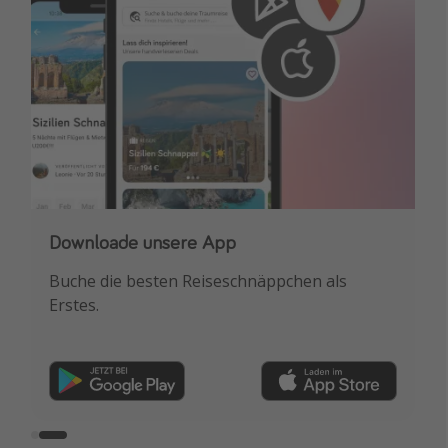
Melde dich für unseren Newsletter an
Downloade unsere App
Erhalte die besten Reisedeals, Urlaubshacks &
Buche die besten Reiseschnäppchen als
Inspiration!
Erstes.
Registrieren