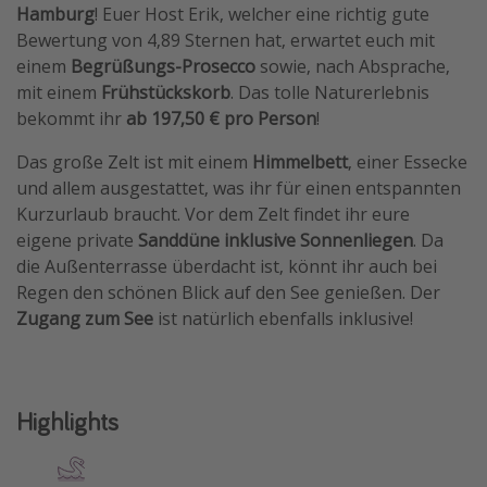
Hamburg
! Euer Host Erik, welcher eine richtig gute
Travel Know How
Bewertung von 4,89 Sternen hat, erwartet euch mit
Silvesterreisen
einem
Begrüßungs-Prosecco
sowie, nach Absprache,
mit einem
Frühstückskorb
. Das tolle Naturerlebnis
Last Minute Urlaub Mallorca
bekommt ihr
ab 197,50 € pro Person
!
Last Minute Urlaub Deutschland
Das große Zelt ist mit einem
Himmelbett
, einer Essecke
und allem ausgestattet, was ihr für einen entspannten
Kurzurlaub braucht. Vor dem Zelt findet ihr eure
eigene private
Sanddüne inklusive Sonnenliegen
. Da
die Außenterrasse überdacht ist, könnt ihr auch bei
Regen den schönen Blick auf den See genießen. Der
Zugang zum See
ist natürlich ebenfalls inklusive!
Highlights