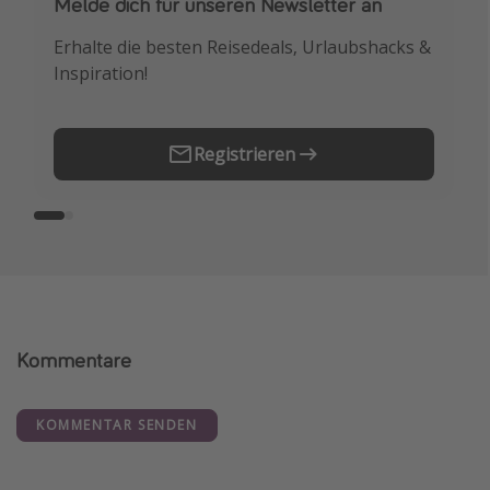
Melde dich für unseren Newsletter an
Downloade unsere App
Erhalte die besten Reisedeals, Urlaubshacks &
Buche die besten Reiseschnäppchen als
Inspiration!
Erstes.
Registrieren
Kommentare
KOMMENTAR SENDEN