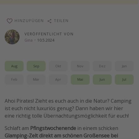
Wochenendtrip
Singlereisen
HINZUFÜGEN
TEILEN
Strandurlaub
VERÖFFENTLICHT VON
Gruppenreisen
Gina
·
10.5.2024
Hotels in Hamburg
Hotels in Amsterdam
Aug
Sep
Okt
Nov
Dez
Jan
Hotels am Achensee
Feb
Mär
Apr
Mai
Jun
Jul
Weitere Themen
Reise Journal
Ahoi Pirates! Zieht es euch auch in die Natur? Camping
Familienurlaub in der Türkei
ist euch nicht luxuriös genug? Dann haben wir hier
eine richtig tolle Übernachtungsmöglichkeit für euch!
Rundreisen in Thailand
Bahnreisen in der Schweiz
Schlaft am
Pfingstwochenende
in einem schicken
Glamping-Zelt direkt am schönen Großensee bei
Reisepassfreie Reiseziele