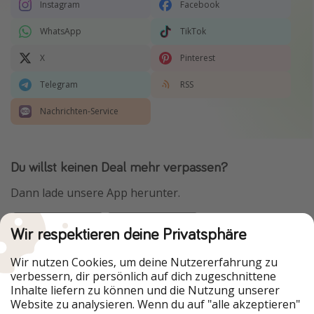
Instagram
Facebook
WhatsApp
TikTok
X
Pinterest
Telegram
RSS
Nachrichten-Service
Du willst keinen Deal mehr verpassen?
Dann lade unsere App herunter.
Wir respektieren deine Privatsphäre
Urlaubspiraten ist Teil der HolidayPirates Group
Wir nutzen Cookies, um deine Nutzererfahrung zu
verbessern, dir persönlich auf dich zugeschnittene
Unsere Märkte
Inhalte liefern zu können und die Nutzung unserer
Website zu analysieren. Wenn du auf "alle akzeptieren"
PiratinViaggio
HolidayPirates