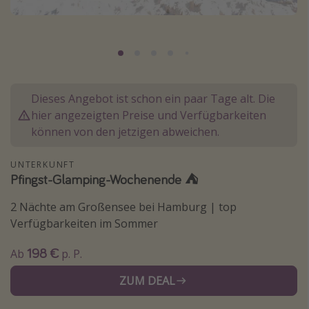
Normandie Urlaub
Goa Urlaub
St. Lucia Urlaub
Kefalonia Urlaub
Dieses Angebot ist schon ein paar Tage alt. Die
Krabi Urlaub
hier angezeigten Preise und Verfügbarkeiten
Tulum Urlaub
können von den jetzigen abweichen.
Sri Lanka Rundreise
UNTERKUNFT
Japan Rundreise
Pfingst-Glamping-Wochenende ⛺️
2 Nächte am Großensee bei Hamburg | top
Reisethemen
Verfügbarkeiten im Sommer
Alle Reisethemen
198 €
Ab
p. P.
Wellnessurlaub
ZUM DEAL
Disneyland Paris
Roadtrips