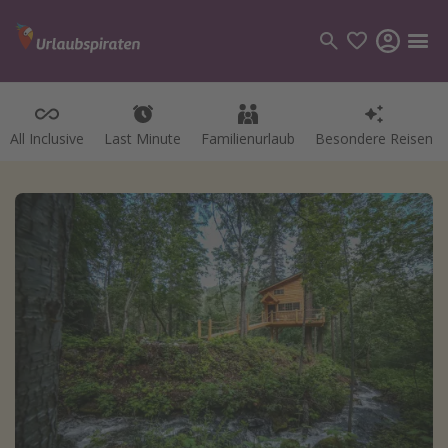
All Inclusive
Last Minute
Familienurlaub
Besondere Reisen
Kategorien
Flüge
Hotel
Pauschalreisen
Kreuzfahrten
Reiseziele
Alle Reiseziele
Bodensee Urlaub
Gozo Urlaub