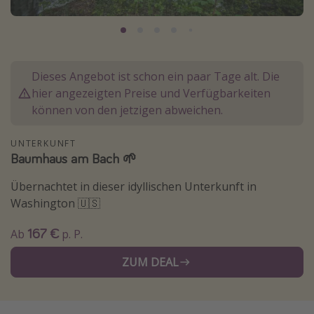
Normandie Urlaub
Goa Urlaub
St. Lucia Urlaub
Dieses Angebot ist schon ein paar Tage alt. Die
Kefalonia Urlaub
hier angezeigten Preise und Verfügbarkeiten
Krabi Urlaub
können von den jetzigen abweichen.
Tulum Urlaub
UNTERKUNFT
Sri Lanka Rundreise
Baumhaus am Bach 🌱
Japan Rundreise
Übernachtet in dieser idyllischen Unterkunft in
Washington 🇺🇸
Reisethemen
167 €
Ab
p. P.
Alle Reisethemen
ZUM DEAL
Wellnessurlaub
Disneyland Paris
Roadtrips