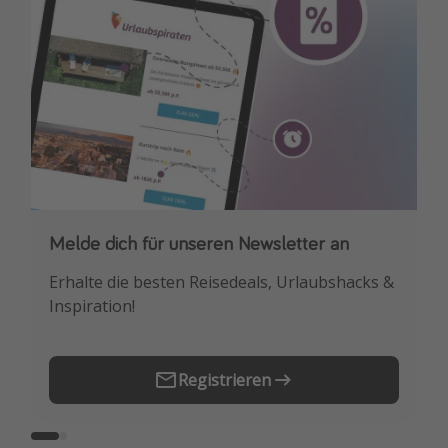
Melde dich für unseren Newsletter an
Downloade unsere App
Erhalte die besten Reisedeals, Urlaubshacks &
Buche die besten Reiseschnäppchen als
Inspiration!
Erstes.
Registrieren