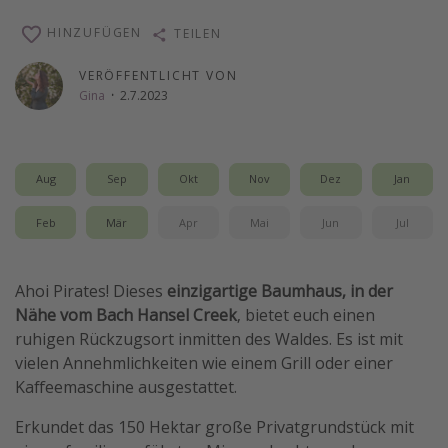
Wochenendtrip
HINZUFÜGEN
TEILEN
Singlereisen
VERÖFFENTLICHT VON
Strandurlaub
Gina
·
2.7.2023
Gruppenreisen
Hotels in Hamburg
Aug
Sep
Okt
Nov
Dez
Jan
Hotels in Amsterdam
Hotels am Achensee
Feb
Mär
Apr
Mai
Jun
Jul
Weitere Themen
Ahoi Pirates! Dieses
einzigartige Baumhaus, in der
Reise Journal
Nähe vom Bach Hansel Creek
, bietet euch einen
ruhigen Rückzugsort inmitten des Waldes. Es ist mit
Familienurlaub in der Türkei
vielen Annehmlichkeiten wie einem Grill oder einer
Rundreisen in Thailand
Kaffeemaschine ausgestattet.
Bahnreisen in der Schweiz
Erkundet das 150 Hektar große Privatgrundstück mit
Reisepassfreie Reiseziele