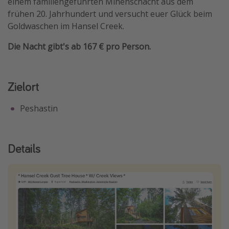
einem familiengeführten Minenschacht aus dem
Travel Know How
frühen 20. Jahrhundert und versucht euer Glück beim
Goldwaschen im Hansel Creek.
Silvesterreisen
Last Minute Urlaub Mallorca
Die Nacht gibt's ab 167 € pro Person.
Last Minute Urlaub Deutschland
Zielort
Peshastin
Details