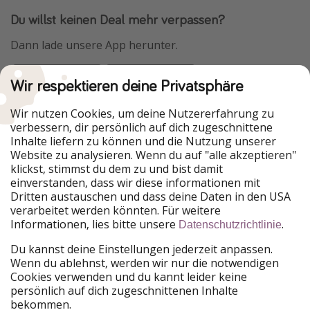
Du willst keinen Deal mehr verpassen?
Dann lade unsere App herunter.
Wir respektieren deine Privatsphäre
Urlaubspiraten ist Teil der HolidayPirates Group
Wir nutzen Cookies, um deine Nutzererfahrung zu
verbessern, dir persönlich auf dich zugeschnittene
Unsere Märkte
Inhalte liefern zu können und die Nutzung unserer
Website zu analysieren. Wenn du auf "alle akzeptieren"
PiratinViaggio
HolidayPirates
klickst, stimmst du dem zu und bist damit
VakantiePiraten
WakacyjniPiraci
einverstanden, dass wir diese informationen mit
VoyagesPirates
Ferienpiraten
Dritten austauschen und dass deine Daten in den USA
Urlaubspiraten
ViajerosPiratas
verarbeitet werden könnten. Für weitere
TravelPirates
Informationen, lies bitte unsere
.
Datenschutzrichtlinie
Unsere Gruppe
Du kannst deine Einstellungen jederzeit anpassen.
HolidayPirates Group
Wenn du ablehnst, werden wir nur die notwendigen
Cookies verwenden und du kannt leider keine
Lerne uns kennen
Rechtliches
persönlich auf dich zugeschnittenen Inhalte
bekommen.