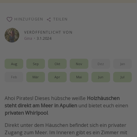
Wochenendtrip
Singlereisen
HINZUFÜGEN
TEILEN
Strandurlaub
VERÖFFENTLICHT VON
Gruppenreisen
Gina
·
3.1.2024
Hotels in Hamburg
Hotels in Amsterdam
Aug
Sep
Okt
Nov
Dez
Jan
Hotels am Achensee
Feb
Mär
Apr
Mai
Jun
Jul
Weitere Themen
Reise Journal
Ahoi Pirates! Dieses hübsche weiße
Holzhäuschen
steht direkt am Meer in Apulien
und bietet euch einen
Familienurlaub in der Türkei
privaten Whirlpool
.
Rundreisen in Thailand
Direkt unter dem Häuschen befindet sich ein privater
Bahnreisen in der Schweiz
Zugang zum Meer. Im Inneren gibt es ein Zimmer mit
Reisepassfreie Reiseziele