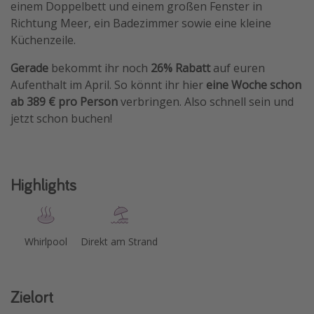
einem Doppelbett und einem großen Fenster in
Travel Know How
Richtung Meer, ein Badezimmer sowie eine kleine
Küchenzeile.
Silvesterreisen
Last Minute Urlaub Mallorca
Gerade
bekommt ihr noch
26% Rabatt
auf euren
Aufenthalt im April.
So könnt ihr hier
eine Woche schon
Last Minute Urlaub Deutschland
ab 389 € pro Person
verbringen. Also schnell sein und
jetzt schon buchen!
Highlights
Whirlpool
Direkt am Strand
Zielort