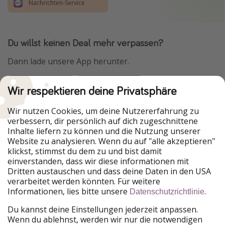
Nachrichten-Service
Du willst keinen Deal mehr verpassen?
Dann lade unsere App herunter.
Wir respektieren deine Privatsphäre
Urlaubspiraten ist Teil der HolidayPirates Group
Wir nutzen Cookies, um deine Nutzererfahrung zu
verbessern, dir persönlich auf dich zugeschnittene
Unsere Märkte
Inhalte liefern zu können und die Nutzung unserer
Website zu analysieren. Wenn du auf "alle akzeptieren"
PiratinViaggio
HolidayPirates
klickst, stimmst du dem zu und bist damit
VakantiePiraten
WakacyjniPiraci
einverstanden, dass wir diese informationen mit
VoyagesPirates
Ferienpiraten
Dritten austauschen und dass deine Daten in den USA
Urlaubspiraten
ViajerosPiratas
verarbeitet werden könnten. Für weitere
TravelPirates
Informationen, lies bitte unsere
.
Datenschutzrichtlinie
Unsere Gruppe
Du kannst deine Einstellungen jederzeit anpassen.
HolidayPirates Group
Wenn du ablehnst, werden wir nur die notwendigen