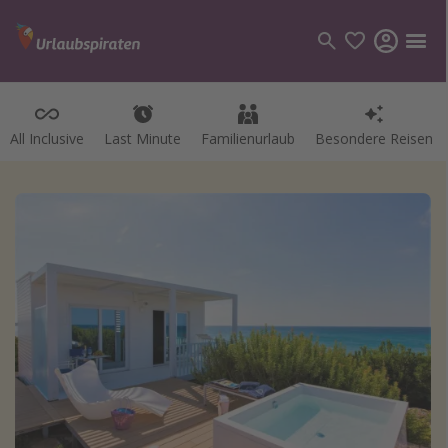
All Inclusive
Last Minute
Familienurlaub
Besondere Reisen
Kategorien
Flüge
Hotel
Pauschalreisen
Kreuzfahrten
Reiseziele
Alle Reiseziele
Bodensee Urlaub
Gozo Urlaub