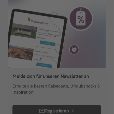
Melde dich für unseren Newsletter an
Downloade unsere App
Erhalte die besten Reisedeals, Urlaubshacks &
Buche die besten Reiseschnäppchen als
Inspiration!
Erstes.
Registrieren