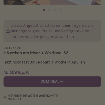
Normandie Urlaub
Goa Urlaub
St. Lucia Urlaub
Dieses Angebot ist schon ein paar Tage alt. Die
Kefalonia Urlaub
hier angezeigten Preise und Verfügbarkeiten
Krabi Urlaub
können von den jetzigen abweichen.
Tulum Urlaub
UNTERKUNFT
Sri Lanka Rundreise
Häuschen am Meer + Whirlpool 🤍
Japan Rundreise
Jetzt noch fast 30% Rabatt: 1 Woche in Apulien
389 €
Reisethemen
Ab
p. P.
Alle Reisethemen
ZUM DEAL
Wellnessurlaub
Disneyland Paris
HIER FINDET IHR WEITERE UNTERKÜNFTE!
ZUR SUCHE
Roadtrips