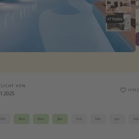
W
+
7
Fotos
TLICHT VON
HIN
11.2025
Okt
Nov
Dez
Jan
Feb
Mär
Apr
Ma