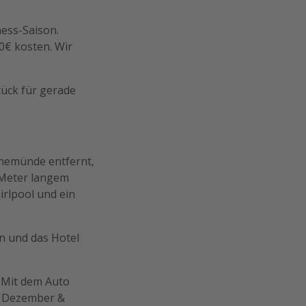
lness-Saison.
0€ kosten. Wir
tück für gerade
inemünde entfernt,
 Meter langem
irlpool und ein
en und das Hotel
. Mit dem Auto
im Dezember &