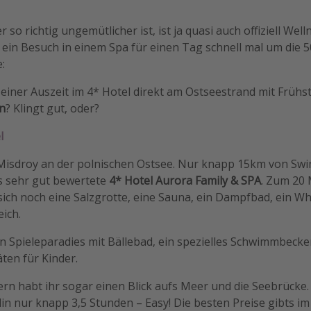
r so richtig ungemütlicher ist, ist ja quasi auch offiziell Wel
 ein Besuch in einem Spa für einen Tag schnell mal um die 5
:
 einer Auszeit im 4* Hotel direkt am Ostseestrand mit Frühs
n
? Klingt gut, oder?
l
n Misdroy an der polnischen Ostsee. Nur knapp 15km von Sw
 sehr gut bewertete
4* Hotel Aurora Family & SPA
. Zum 20
sich noch eine Salzgrotte, eine Sauna, ein Dampfbad, ein Wh
ich.
in Spieleparadies mit Bällebad, ein spezielles Schwimmbeck
äten für Kinder.
rn habt ihr sogar einen Blick aufs Meer und die Seebrücke
lin nur knapp 3,5 Stunden – Easy! Die besten Preise gibts 