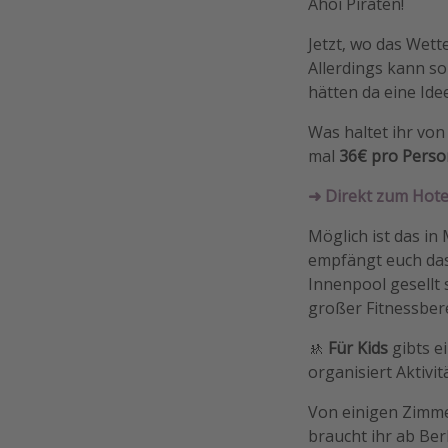
Ahoi Piraten!
Jetzt, wo das Wette
Allerdings kann so
hätten da eine Idee
Was haltet ihr von
mal
36€ pro Perso
➜ Direkt zum Hote
Möglich ist das i
empfängt euch das
Innenpool gesellt 
großer Fitnessbere
🚸
Für
Kids
gibts e
organisiert Aktivit
Von einigen Zimme
braucht ihr ab Ber