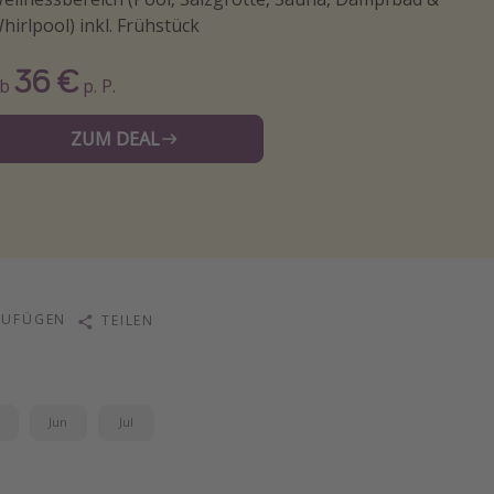
hirlpool) inkl. Frühstück
36 €
Ab
p. P.
ZUM DEAL
ZUFÜGEN
TEILEN
i
Jun
Jul