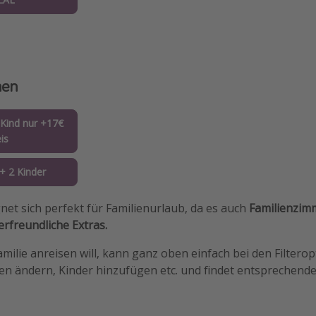
nen
Kind nur +17€
is
+ 2 Kinder
net sich perfekt für Familienurlaub, da es auch
Familienzim
erfreundliche Extras.
amilie anreisen will, kann ganz oben einfach bei den Filtero
ten ändern, Kinder hinzufügen etc. und findet entsprechend