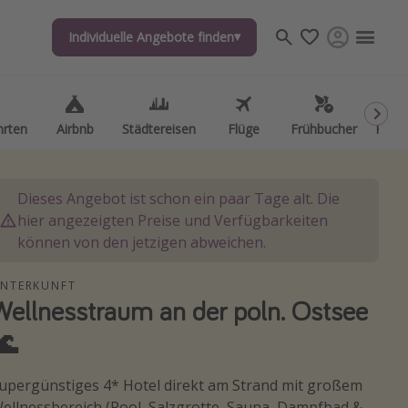
Individuelle Angebote finden
Individuelle Angebote finden
hrten
hrten
Airbnb
Airbnb
Städtereisen
Städtereisen
Flüge
Flüge
Frühbucher
Frühbucher
Kurzu
Kurzu
Dieses Angebot ist schon ein paar Tage alt. Die
hier angezeigten Preise und Verfügbarkeiten
können von den jetzigen abweichen.
NTERKUNFT
Wellnesstraum an der poln. Ostsee
🌊
upergünstiges 4* Hotel direkt am Strand mit großem
ellnessbereich (Pool, Salzgrotte, Sauna, Dampfbad &