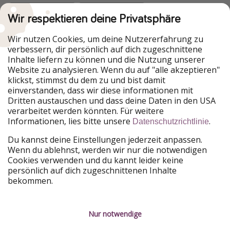
Wir respektieren deine Privatsphäre
Urlaubspiraten ist Teil der HolidayPirates Group
Wir nutzen Cookies, um deine Nutzererfahrung zu
verbessern, dir persönlich auf dich zugeschnittene
Unsere Märkte
Inhalte liefern zu können und die Nutzung unserer
Website zu analysieren. Wenn du auf "alle akzeptieren"
PiratinViaggio
HolidayPirates
klickst, stimmst du dem zu und bist damit
VakantiePiraten
WakacyjniPiraci
einverstanden, dass wir diese informationen mit
VoyagesPirates
Ferienpiraten
Dritten austauschen und dass deine Daten in den USA
Urlaubspiraten
ViajerosPiratas
verarbeitet werden könnten. Für weitere
TravelPirates
Informationen, lies bitte unsere
.
Datenschutzrichtlinie
Unsere Gruppe
Du kannst deine Einstellungen jederzeit anpassen.
HolidayPirates Group
Wenn du ablehnst, werden wir nur die notwendigen
Cookies verwenden und du kannt leider keine
Lerne uns kennen
Rechtliches
persönlich auf dich zugeschnittenen Inhalte
bekommen.
Über uns
Datenschutz
Karriere
Impressum
Nur notwendige
Presse
Unsere Regeln