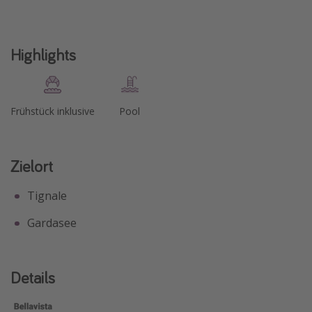
Travel Know How
Silvesterreisen
Highlights
Last Minute Urlaub Mallorca
Last Minute Urlaub Deutschland
Frühstück inklusive
Pool
Zielort
Tignale
Gardasee
Details