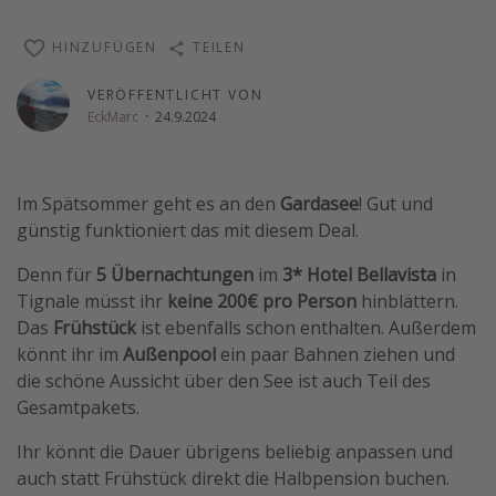
Wochenendtrip
HINZUFÜGEN
TEILEN
Singlereisen
VERÖFFENTLICHT VON
Strandurlaub
EckMarc
·
24.9.2024
Gruppenreisen
Hotels in Hamburg
Im Spätsommer geht es an den
Gardasee
! Gut und
Hotels in Amsterdam
günstig funktioniert das mit diesem Deal.
Hotels am Achensee
Denn für
5 Übernachtungen
im
3* Hotel Bellavista
in
Tignale müsst ihr
keine 200€ pro Person
hinblättern.
Weitere Themen
Das
Frühstück
ist ebenfalls schon enthalten. Außerdem
Reise Journal
könnt ihr im
Außenpool
ein paar Bahnen ziehen und
die schöne Aussicht über den See ist auch Teil des
Familienurlaub in der Türkei
Gesamtpakets.
Rundreisen in Thailand
Ihr könnt die Dauer übrigens beliebig anpassen und
Bahnreisen in der Schweiz
auch statt Frühstück direkt die Halbpension buchen.
Reisepassfreie Reiseziele