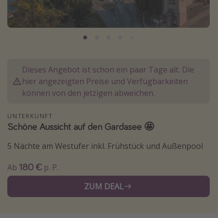
Normandie Urlaub
Goa Urlaub
St. Lucia Urlaub
Kefalonia Urlaub
Dieses Angebot ist schon ein paar Tage alt. Die
Krabi Urlaub
hier angezeigten Preise und Verfügbarkeiten
Tulum Urlaub
können von den jetzigen abweichen.
Sri Lanka Rundreise
UNTERKUNFT
Japan Rundreise
Schöne Aussicht auf den Gardasee 🤩
5 Nächte am Westufer inkl. Frühstück und Außenpool
Reisethemen
180 €
Ab
p. P.
Alle Reisethemen
Wellnessurlaub
ZUM DEAL
Disneyland Paris
Roadtrips