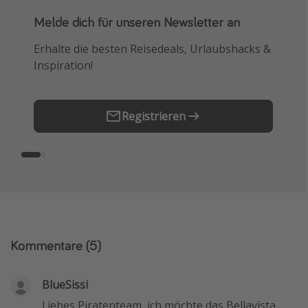
Melde dich für unseren Newsletter an
Downloade unsere App
Erhalte die besten Reisedeals, Urlaubshacks &
Buche die besten Reiseschnäppchen als
Inspiration!
Erstes.
Registrieren
Kommentare
(5)
BlueSissi
Liebes Piratenteam, ich möchte das Bellavista