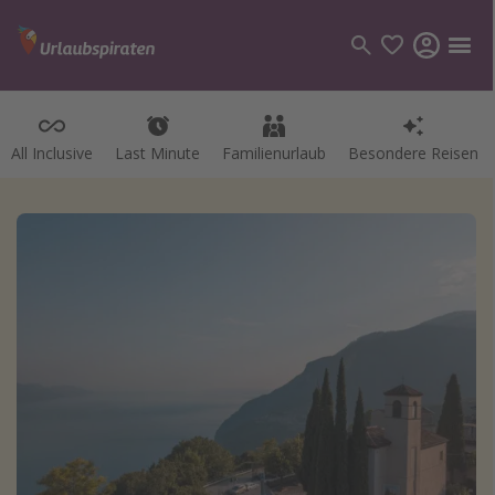
All Inclusive
Last Minute
Familienurlaub
Besondere Reisen
Kategorien
Flüge
Hotel
Pauschalreisen
Kreuzfahrten
Reiseziele
Alle Reiseziele
Bodensee Urlaub
Gozo Urlaub