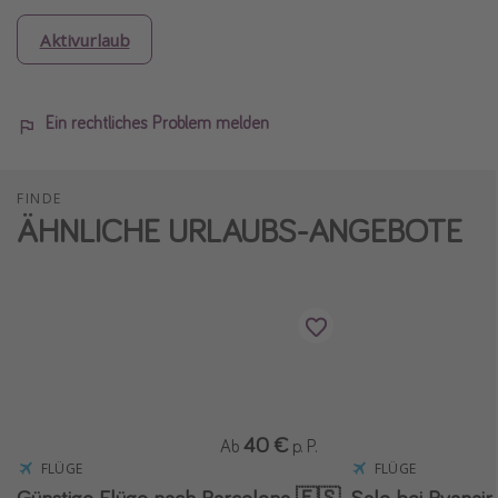
Aktivurlaub
Ein rechtliches Problem melden
FINDE
ÄHNLICHE URLAUBS-ANGEBOTE
40 €
Ab
p. P.
FLÜGE
FLÜGE
Günstige Flüge nach Barcelona 🇪🇸
Sale bei Ryanair ✈️ 15 % Rabat