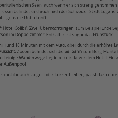
oberitalienischen Seen, auch wenn er sich streng genommen
Tessin befindet und auch nach der Schweizer Stadt Lugano 
 übrigens die Unterkunft.
* Hotel Colibrì
.
Zwei Übernachtungen
, zum Beispiel Ende Se
erson im Doppelzimmer
. Enthalten ist sogar das
Frühstück
.
hr rund 10 Minuten mit dem Auto, aber durch die erhöhte La
ussicht
. Zudem befindet sich die
Seilbahn
zum Berg Monte 
und einige
Wanderwege
beginnen direkt vor dem Hotel. Ein w
er
Außenpool
.
 könnt ihr auch länger oder kürzer bleiben, passt dazu eure