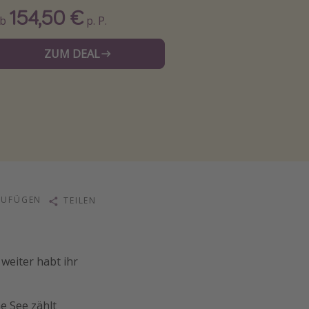
154,50 €
Ab
p. P.
ZUM DEAL
ZUFÜGEN
TEILEN
weiter habt ihr
e See zählt