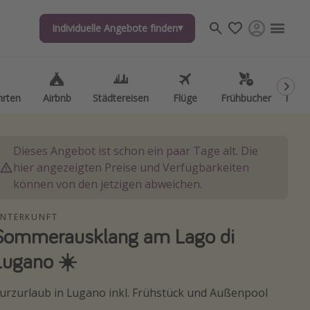
Individuelle Angebote finden
Individuelle Angebote finden
hrten
hrten
Airbnb
Airbnb
Städtereisen
Städtereisen
Flüge
Flüge
Frühbucher
Frühbucher
Kurzu
Kurzu
Dieses Angebot ist schon ein paar Tage alt. Die
hier angezeigten Preise und Verfügbarkeiten
können von den jetzigen abweichen.
NTERKUNFT
Sommerausklang am Lago di
Lugano ☀️
urzurlaub in Lugano inkl. Frühstück und Außenpool