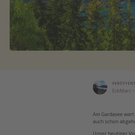
VERÖFFEN
EckMarc
·
Am Gardasee wart 
auch schon abgehak
Unser heutiger Vo