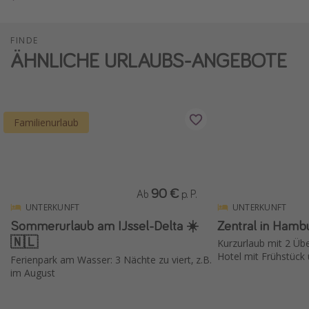
FINDE
ÄHNLICHE URLAUBS-ANGEBOTE
Familienurlaub
90 €
Ab
p. P.
UNTERKUNFT
UNTERKUNFT
Sommerurlaub am IJssel-Delta ☀️
Zentral in Hamb
🇳🇱
Kurzurlaub mit 2 Üb
Hotel mit Frühstück
Ferienpark am Wasser: 3 Nächte zu viert, z.B.
im August