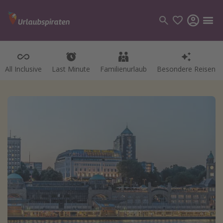
All Inclusive
Last Minute
Familienurlaub
Besondere Reisen
Kategorien
Flüge
Hotel
Pauschalreisen
Kreuzfahrten
Reiseziele
Alle Reiseziele
Bodensee Urlaub
Gozo Urlaub