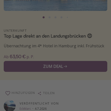
Normandie Urlaub
Goa Urlaub
St. Lucia Urlaub
Kefalonia Urlaub
UNTERKUNFT
Top Lage direkt an den Landungsbrücken 😍
Krabi Urlaub
Übernachtung im 4* Hotel in Hamburg inkl. Frühstück
Tulum Urlaub
Sri Lanka Rundreise
63,50 €
Ab
p. P.
Japan Rundreise
ZUM DEAL
Reisethemen
Alle Reisethemen
HINZUFÜGEN
TEILEN
Wellnessurlaub
Disneyland Paris
VERÖFFENTLICHT VON
EckMarc
·
4.7.2026
Roadtrips