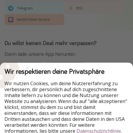
Telegram
RSS
Nachrichten-Service
Du willst keinen Deal mehr verpassen?
Dann lade unsere App herunter.
Wir respektieren deine Privatsphäre
Urlaubspiraten ist Teil der HolidayPirates Group
Wir nutzen Cookies, um deine Nutzererfahrung zu
verbessern, dir persönlich auf dich zugeschnittene
Unsere Märkte
Inhalte liefern zu können und die Nutzung unserer
Website zu analysieren. Wenn du auf "alle akzeptieren"
PiratinViaggio
HolidayPirates
klickst, stimmst du dem zu und bist damit
VakantiePiraten
WakacyjniPiraci
einverstanden, dass wir diese informationen mit
VoyagesPirates
Ferienpiraten
Dritten austauschen und dass deine Daten in den USA
Urlaubspiraten
ViajerosPiratas
verarbeitet werden könnten. Für weitere
TravelPirates
Informationen, lies bitte unsere
.
Datenschutzrichtlinie