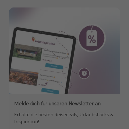
Melde dich für unseren Newsletter an
Downloade unsere App
Erhalte die besten Reisedeals, Urlaubshacks &
Buche die besten Reiseschnäppchen als
Inspiration!
Erstes.