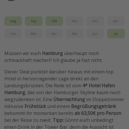
Wochenendtrip
Singlereisen
Aug
Sep
Okt
Nov
Dez
Jan
Strandurlaub
Feb
Mär
Apr
Mai
Jun
Jul
Gruppenreisen
Hotels in Hamburg
Müssen wir euch
Hamburg
überhaupt noch
Hotels in Amsterdam
schmackhaft machen? Ich glaube ja fast nicht.
Hotels am Achensee
Dieser Deal punktet darüber hinaus mit einem top
Hotel in hervorragender Lage direkt an den
Weitere Themen
Landungsbrücken. Die Rede ist vom
4* Hotel Hafen
Reise Journal
Hamburg
, das von der Hamburger Skyline kaum noch
wegzudenken ist. Eine
Übernachtung
im Doppelzimmer
Familienurlaub in der Türkei
inklusive
Frühstück
und einem
Begrüßungsgetränk
Rundreisen in Thailand
bekommt ihr momentan bereits
ab 63,50€ pro Person
Bahnreisen in der Schweiz
bei der Reise zu zweit.
Tipp:
Gönnt euch unbedingt
einen Drink in der Tower Bar, denn die Aussicht ist
Reisepassfreie Reiseziele