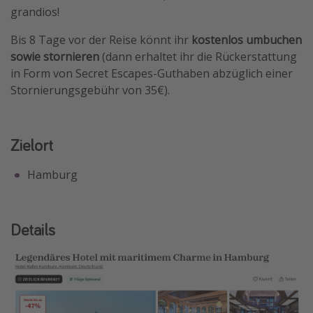
grandios!
Travel Know How
Bis 8 Tage vor der Reise könnt ihr
kostenlos umbuchen
Silvesterreisen
sowie stornieren
(dann erhaltet ihr die Rückerstattung
Last Minute Urlaub Mallorca
in Form von Secret Escapes-Guthaben abzüglich einer
Last Minute Urlaub Deutschland
Stornierungsgebühr von 35€).
Zielort
Hamburg
Details